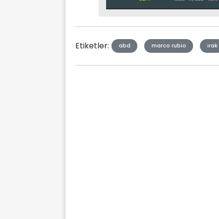
Stream
Mute
Type
Etiketler:
abd
marco rubio
ırak