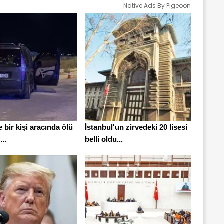
Native Ads By Pigeoon
 bir kişi aracında ölü
İstanbul'un zirvedeki 20 lisesi
..
belli oldu...