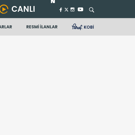
CANLI
ARLAR
RESMİ İLANLAR
KOBİ
le görüştü