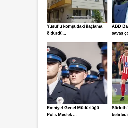
Yusuf'u komşudaki ilaçlama
ABD Baş
öldürdü...
savaş ço
Emniyet Genel Müdürlüğü
Sörloth
Polis Meslek ...
belirledi