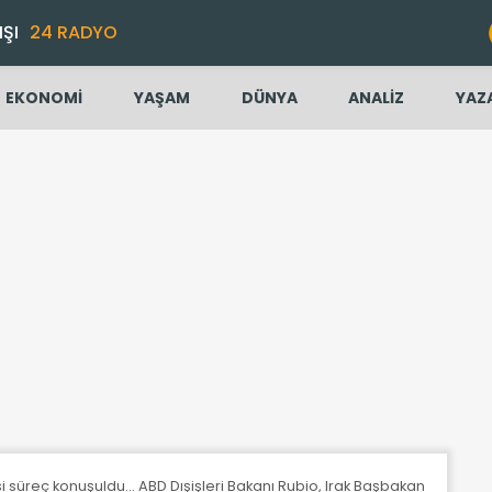
IŞI
24 RADYO
EKONOMİ
YAŞAM
DÜNYA
ANALİZ
YAZ
 süreç konuşuldu... ABD Dışişleri Bakanı Rubio, Irak Başbakanı Sudani i