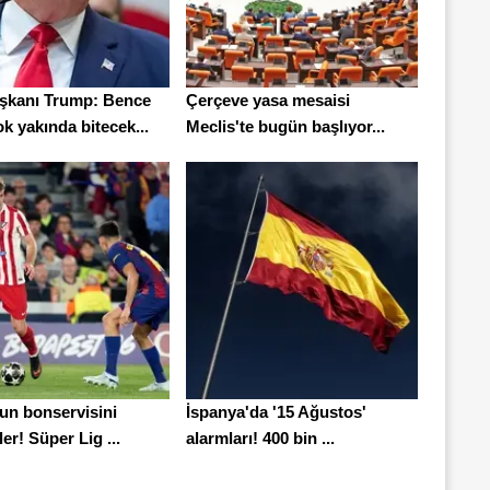
kanı Trump: Bence
Çerçeve yasa mesaisi
k yakında bitecek...
Meclis'te bugün başlıyor...
'un bonservisini
İspanya'da '15 Ağustos'
ler! Süper Lig ...
alarmları! 400 bin ...