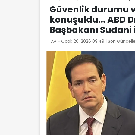
Güvenlik durumu ve
konuşuldu... ABD Dı
Başbakanı Sudani i
AA -
Ocak 26, 2026 09:49
| Son Güncell