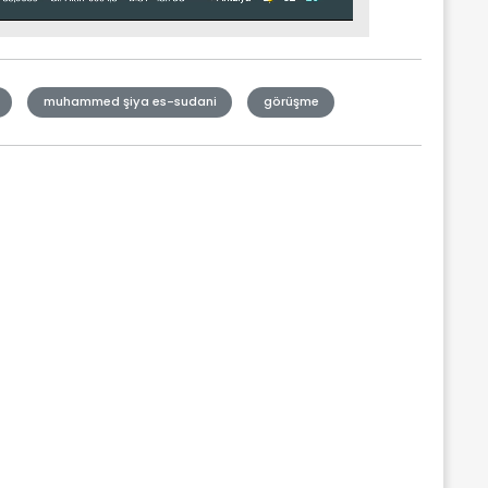
muhammed şiya es-sudani
görüşme