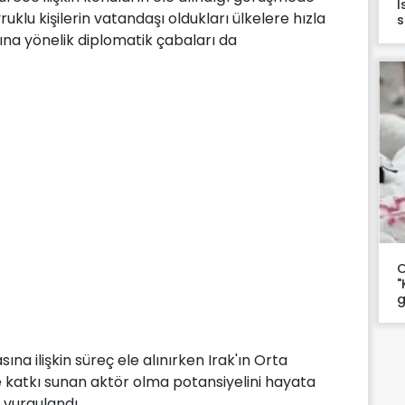
İ
uklu kişilerin vatandaşı oldukları ülkelere hızla
s
ına yönelik diplomatik çabaları da
O
"
g
 ilişkin süreç ele alınırken Irak'ın Orta
e katkı sunan aktör olma potansiyelini hayata
 vurgulandı.