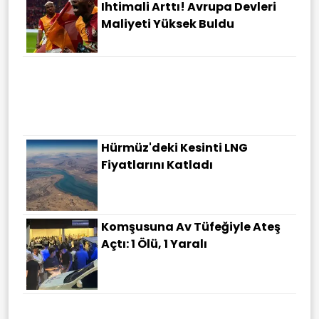
Ihtimali Arttı! Avrupa Devleri
Maliyeti Yüksek Buldu
Hürmüz'deki Kesinti LNG
Fiyatlarını Katladı
Komşusuna Av Tüfeğiyle Ateş
Açtı: 1 Ölü, 1 Yaralı