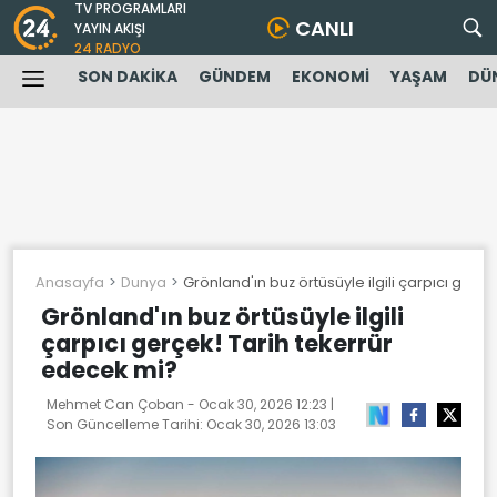
TV PROGRAMLARI
CANLI
YAYIN AKIŞI
24 RADYO
SON DAKİKA
GÜNDEM
EKONOMİ
YAŞAM
DÜ
Anasayfa
Dunya
Grönland'ın buz örtüsüyle ilgili çarpıcı gerç
Grönland'ın buz örtüsüyle ilgili
çarpıcı gerçek! Tarih tekerrür
edecek mi?
Mehmet Can Çoban -
Ocak 30, 2026 12:23
|
Son Güncelleme Tarihi:
Ocak 30, 2026 13:03