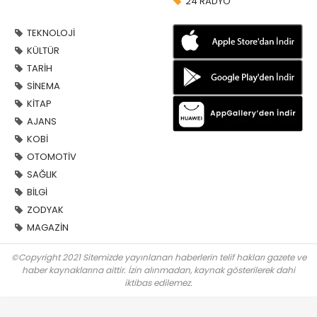
24 RADYO
TEKNOLOJİ
KÜLTÜR
TARİH
SİNEMA
KİTAP
AJANS
KOBİ
OTOMOTİV
SAĞLIK
BİLGİ
ZODYAK
MAGAZİN
©Copyright 2021 Sitemizde yayınlanan haberlerin telif hakları gazete ve
haber kaynaklarına aittir. İzin alınmadan, kaynak gösterilerek dahi
iktibas edilemez.