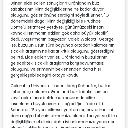
Briner, elde edilen sonuçların Grönland'ın buz
tabakasının iklim değişikliklerine ne kadar duyarlı
olduğunu gözler önüne serdiğini söyledi. Briner, "O
dönemdeki doğal iklim değişikliği bile Prudhoe
Dome'u eritmeye yettiyse, günümüzdeki insan
kaynaklı ısınmanın etkileri çok daha büyük olabilir"
dedi. Araştırmanın başyazarı Caleb Walcott-George
ise, buzulun uzun süre boyunca ortadan kalkmasının,
sıcaklık artışının ne kadar kritik olduğunu gösterdiğini
belirtti. Elde edilen veriler, Grönland'ın buzullarının
gelecekteki sıcaklık artışlarına karşı savunmasız
olduğunu ve erimenin beklenenden daha hızlı
gerçekleşebileceğini ortaya koydu.
Columbia Üniversitesi'nden Joerg Schaefer, bu tür
saha çalışmalarının, Grönland buz tabakasının en
zayıf noktalarını belirleme konusunda bilim
insanlarına büyük avantaj sağladığını ifade etti.
Schaefer, "Bu yeni bilimsel yöntemler, buz erimesini
daha doğru tahmin etmemize olanak tanıyor ve iklim
değişikliğinin etkilerini daha iyi anlamamıza yardımcı
oluyor" şeklinde konuştu. Araştırmanın sonuçları,