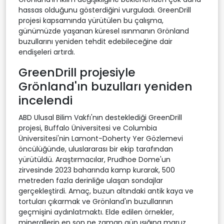
hassas olduğunu gösterdiğini vurguladı. GreenDrill
projesi kapsamında yürütülen bu çalışma,
günümüzde yaşanan küresel ısınmanın Grönland
buzullarını yeniden tehdit edebileceğine dair
endişeleri artırdı.
GreenDrill projesiyle
Grönland'ın buzulları yeniden
incelendi
ABD Ulusal Bilim Vakfı'nın desteklediği GreenDrill
projesi, Buffalo Üniversitesi ve Columbia
Üniversitesi'nin Lamont-Doherty Yer Gözlemevi
öncülüğünde, uluslararası bir ekip tarafından
yürütüldü. Araştırmacılar, Prudhoe Dome'un
zirvesinde 2023 baharında kamp kurarak, 500
metreden fazla derinliğe ulaşan sondajlar
gerçekleştirdi. Amaç, buzun altındaki antik kaya ve
tortuları çıkarmak ve Grönland'ın buzullarının
geçmişini aydınlatmaktı. Elde edilen örnekler,
minerallerin en son ne zaman gün ışığına maruz