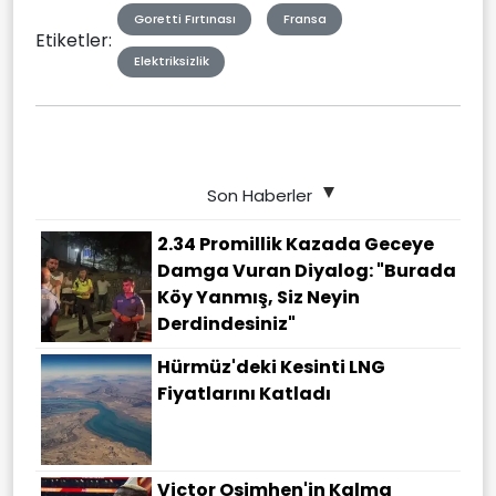
Goretti Fırtınası
Fransa
Etiketler:
Elektriksizlik
Son Haberler
2.34 Promillik Kazada Geceye
Damga Vuran Diyalog: "Burada
Köy Yanmış, Siz Neyin
Derdindesiniz"
Hürmüz'deki Kesinti LNG
Fiyatlarını Katladı
Victor Osimhen'in Kalma