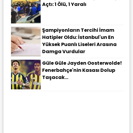
Açtı: 1 Ölü, 1 Yaralı
Şampiyonların Tercihi İmam
Hatipler Oldu: İstanbul'un En
Yüksek Puanlı Liseleri Arasına
Damga Vurdular
Güle Güle Jayden Oosterwolde!
Fenerbahçe'nin Kasası Dolup
Taşacak...