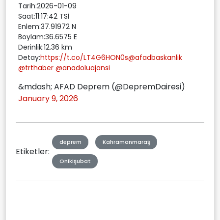
Tarih:2026-01-09
Saat:11:17:42 TSİ
Enlem:37.91972 N
Boylam:36.6575 E
Derinlik:12.36 km
Detay:
https://t.co/LT4G6HON0s
@afadbaskanlik
@trthaber
@anadoluajansi
&mdash; AFAD Deprem (@DepremDairesi)
January 9, 2026
deprem
Kahramanmaraş
Etiketler:
Onikişubat