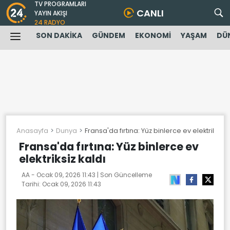
TV PROGRAMLARI
CANLI
YAYIN AKIŞI
24 RADYO
SON DAKİKA
GÜNDEM
EKONOMİ
YAŞAM
DÜ
Anasayfa
Dunya
Fransa'da fırtına: Yüz binlerce ev elektriksiz k
Fransa'da fırtına: Yüz binlerce ev
elektriksiz kaldı
AA -
Ocak 09, 2026 11:43
| Son Güncelleme
Tarihi:
Ocak 09, 2026 11:43