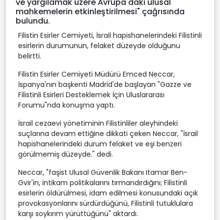
ve yargılamak üzere Avrupa'daki ulusal
mahkemelerin etkinleştirilmesi" çağrısında
bulundu.
Filistin Esirler Cemiyeti, İsrail hapishanelerindeki Filistinli
esirlerin durumunun, felaket düzeyde olduğunu
belirtti.
Filistin Esirler Cemiyeti Müdürü Emced Neccar,
İspanya'nın başkenti Madrid'de başlayan "Gazze ve
Filistinli Esirleri Desteklemek İçin Uluslararası
Forumu"nda konuşma yaptı.
İsrail cezaevi yönetiminin Filistinliler aleyhindeki
suçlarına devam ettiğine dikkati çeken Neccar, "İsrail
hapishanelerindeki durum felaket ve eşi benzeri
görülmemiş düzeyde." dedi.
Neccar, "faşist Ulusal Güvenlik Bakanı Itamar Ben-
Gvir'in, intikam politikalarını tırmandırdığını; Filistinli
esirlerin öldürülmesi, idam edilmesi konusundaki açık
provokasyonlarını sürdürdüğünü, Filistinli tutuklulara
karşı soykırım yürüttüğünü" aktardı.