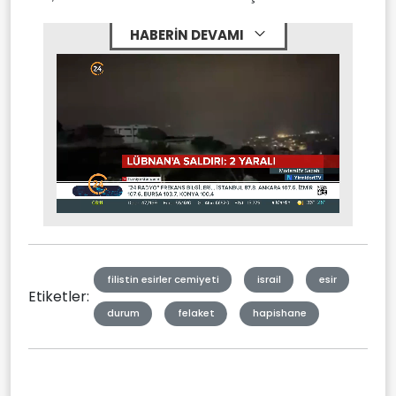
HABERİN DEVAMI
Stream
Mute
Type
filistin esirler cemiyeti
israil
esir
Etiketler:
durum
felaket
hapishane