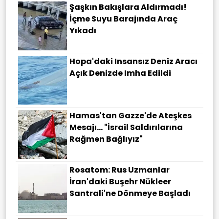
Şaşkın Bakışlara Aldırmadı!
İçme Suyu Barajında Araç
Yıkadı
Hopa'daki Insansız Deniz Aracı
Açık Denizde Imha Edildi
Hamas'tan Gazze'de Ateşkes
Mesajı... "İsrail Saldırılarına
Rağmen Bağlıyız"
Rosatom: Rus Uzmanlar
İran'daki Buşehr Nükleer
Santrali'ne Dönmeye Başladı