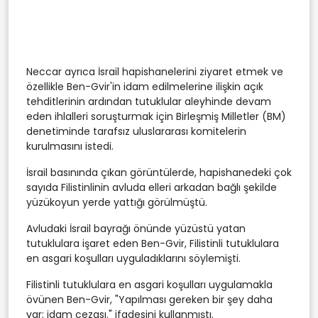
Neccar ayrıca İsrail hapishanelerini ziyaret etmek ve
özellikle Ben-Gvir'in idam edilmelerine ilişkin açık
tehditlerinin ardından tutuklular aleyhinde devam
eden ihlalleri soruşturmak için Birleşmiş Milletler (BM)
denetiminde tarafsız uluslararası komitelerin
kurulmasını istedi.
İsrail basınında çıkan görüntülerde, hapishanedeki çok
sayıda Filistinlinin avluda elleri arkadan bağlı şekilde
yüzükoyun yerde yattığı görülmüştü.
Avludaki İsrail bayrağı önünde yüzüstü yatan
tutuklulara işaret eden Ben-Gvir, Filistinli tutuklulara
en asgari koşulları uyguladıklarını söylemişti.
Filistinli tutuklulara en asgari koşulları uygulamakla
övünen Ben-Gvir, "Yapılması gereken bir şey daha
var; idam cezası." ifadesini kullanmıştı.