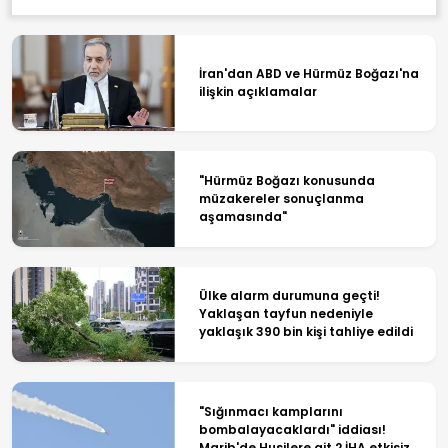
İran'dan ABD ve Hürmüz Boğazı'na
ilişkin açıklamalar
"Hürmüz Boğazı konusunda
müzakereler sonuçlanma
aşamasında"
Ülke alarm durumuna geçti!
Yaklaşan tayfun nedeniyle
yaklaşık 390 bin kişi tahliye edildi
"Sığınmacı kamplarını
bombalayacaklardı" iddiası!
Marib'de Husilere ait 2 İHA etkisiz