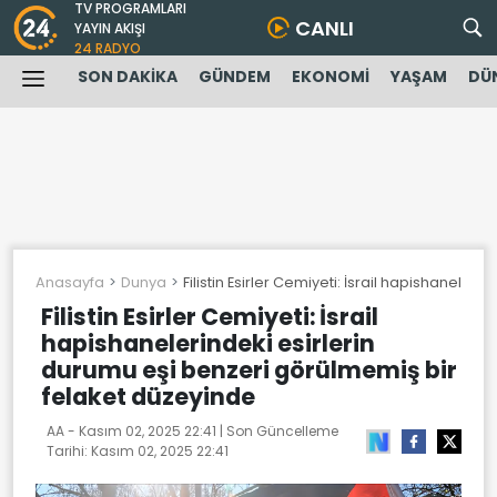
TV PROGRAMLARI
CANLI
YAYIN AKIŞI
24 RADYO
SON DAKİKA
GÜNDEM
EKONOMİ
YAŞAM
DÜ
Anasayfa
Dunya
Filistin Esirler Cemiyeti: İsrail hapishanele
Filistin Esirler Cemiyeti: İsrail
hapishanelerindeki esirlerin
durumu eşi benzeri görülmemiş bir
felaket düzeyinde
AA -
Kasım 02, 2025 22:41
| Son Güncelleme
Tarihi:
Kasım 02, 2025 22:41