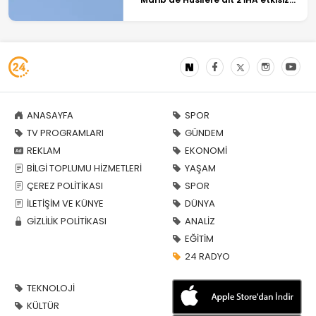
hale getirildi
ANASAYFA
SPOR
TV PROGRAMLARI
GÜNDEM
REKLAM
EKONOMİ
BİLGİ TOPLUMU HİZMETLERİ
YAŞAM
ÇEREZ POLİTİKASI
SPOR
İLETİŞİM VE KÜNYE
DÜNYA
GİZLİLİK POLİTİKASI
ANALİZ
EĞİTİM
24 RADYO
TEKNOLOJİ
KÜLTÜR