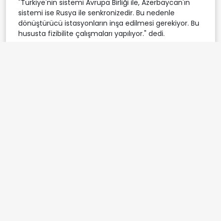
"Türkiye'nin sistemi Avrupa Birliği ile, Azerbaycan'ın
sistemi ise Rusya ile senkronizedir. Bu nedenle
dönüştürücü istasyonların inşa edilmesi gerekiyor. Bu
hususta fizibilite çalışmaları yapılıyor." dedi.
Etiketler:
azerbaycan
Türkiye
petrol