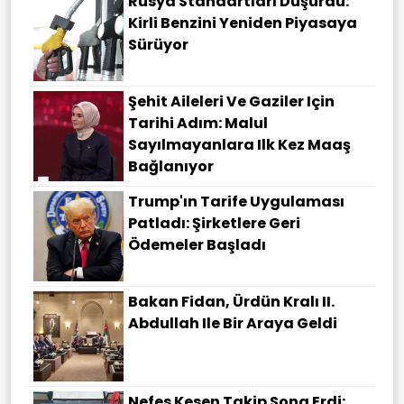
Rusya Standartları Düşürdü:
Kirli Benzini Yeniden Piyasaya
Sürüyor
Şehit Aileleri Ve Gaziler Için
Tarihi Adım: Malul
Sayılmayanlara Ilk Kez Maaş
Bağlanıyor
Trump'ın Tarife Uygulaması
Patladı: Şirketlere Geri
Ödemeler Başladı
Bakan Fidan, Ürdün Kralı II.
Abdullah Ile Bir Araya Geldi
Nefes Kesen Takip Sona Erdi: