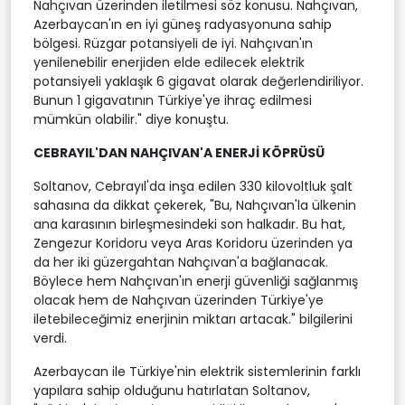
Nahçıvan üzerinden iletilmesi söz konusu. Nahçıvan,
Azerbaycan'ın en iyi güneş radyasyonuna sahip
bölgesi. Rüzgar potansiyeli de iyi. Nahçıvan'ın
yenilenebilir enerjiden elde edilecek elektrik
potansiyeli yaklaşık 6 gigavat olarak değerlendiriliyor.
Bunun 1 gigavatının Türkiye'ye ihraç edilmesi
mümkün olabilir." diye konuştu.
CEBRAYIL'DAN NAHÇIVAN'A ENERJİ KÖPRÜSÜ
Soltanov, Cebrayıl'da inşa edilen 330 kilovoltluk şalt
sahasına da dikkat çekerek, "Bu, Nahçıvan'la ülkenin
ana karasının birleşmesindeki son halkadır. Bu hat,
Zengezur Koridoru veya Aras Koridoru üzerinden ya
da her iki güzergahtan Nahçıvan'a bağlanacak.
Böylece hem Nahçıvan'ın enerji güvenliği sağlanmış
olacak hem de Nahçıvan üzerinden Türkiye'ye
iletebileceğimiz enerjinin miktarı artacak." bilgilerini
verdi.
Azerbaycan ile Türkiye'nin elektrik sistemlerinin farklı
yapılara sahip olduğunu hatırlatan Soltanov,