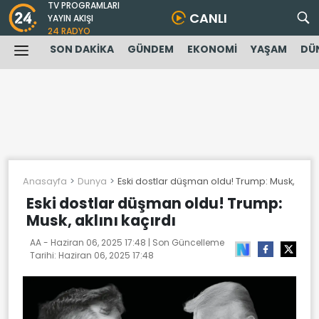
TV PROGRAMLARI
CANLI
YAYIN AKIŞI
24 RADYO
SON DAKİKA
GÜNDEM
EKONOMİ
YAŞAM
DÜ
Anasayfa
Dunya
Eski dostlar düşman oldu! Trump: Musk, aklını
Eski dostlar düşman oldu! Trump:
Musk, aklını kaçırdı
AA -
Haziran 06, 2025 17:48
| Son Güncelleme
Tarihi:
Haziran 06, 2025 17:48