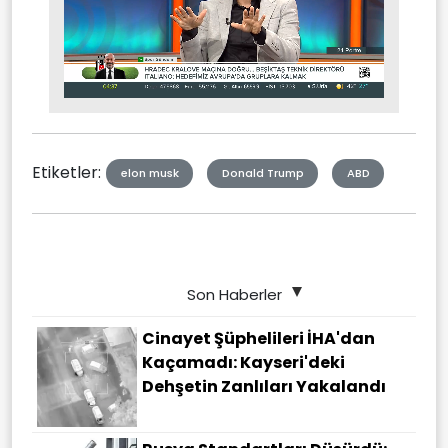
Stream
Unmute
Type
Etiketler:
elon musk
Donald Trump
ABD
Son Haberler
Cinayet Şüphelileri İHA'dan
Kaçamadı: Kayseri'deki
Dehşetin Zanlıları Yakalandı