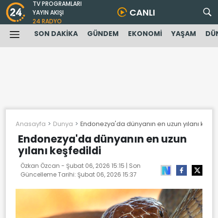
TV PROGRAMLARI
CANLI
YAYIN AKIŞI
24 RADYO
SON DAKİKA
GÜNDEM
EKONOMİ
YAŞAM
DÜ
Anasayfa
Dunya
Endonezya'da dünyanın en uzun yılanı keşfed
Endonezya'da dünyanın en uzun
yılanı keşfedildi
Özkan Özcan -
Şubat 06, 2026 15:15
| Son
Güncelleme Tarihi:
Şubat 06, 2026 15:37