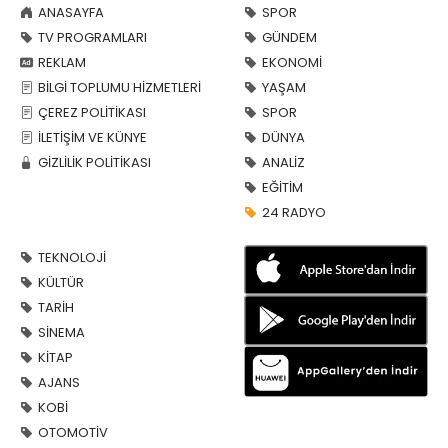
ANASAYFA
SPOR
TV PROGRAMLARI
GÜNDEM
REKLAM
EKONOMİ
BİLGİ TOPLUMU HİZMETLERİ
YAŞAM
ÇEREZ POLİTİKASI
SPOR
İLETİŞİM VE KÜNYE
DÜNYA
GİZLİLİK POLİTİKASI
ANALİZ
EĞİTİM
24 RADYO
TEKNOLOJİ
KÜLTÜR
TARİH
SİNEMA
KİTAP
AJANS
KOBİ
OTOMOTİV