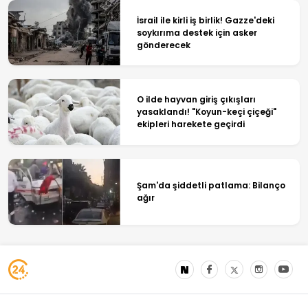
İsrail ile kirli iş birlik! Gazze'deki
soykırıma destek için asker
gönderecek
O ilde hayvan giriş çıkışları
yasaklandı! "Koyun-keçi çiçeği"
ekipleri harekete geçirdi
Şam'da şiddetli patlama: Bilanço
ağır