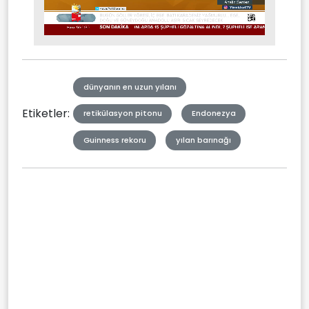
Stream
Mute
Type
dünyanın en uzun yılanı
Etiketler:
retikülasyon pitonu
Endonezya
Guinness rekoru
yılan barınağı