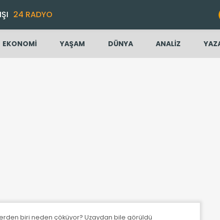
IŞI
24 RADYO
EKONOMİ
YAŞAM
DÜNYA
ANALİZ
YAZ
lerden biri neden çöküyor? Uzaydan bile görüldü