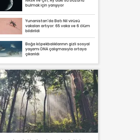
NASA ve Çin, Ay'daki su buzunu
bulmak için yarışıyor
Yunanistan'da Batı Nil virüsü
vakaları artıyor: 65 vaka ve 6 ölüm
bildirildi
Boğa köpekbalıklarının gizli sosyal
yaşamı DNA çalışmasıyla ortaya
çıkarıldı