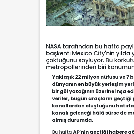
NASA tarafından bu hafta paylaş
başkenti Mexico City'nin yılda 
çöktüğünü söylüyor. Bu korkutu
metropollerinden biri konumuna
Yaklaşık 22 milyon nüfusu ve 7 
dünyanın en büyük yerleşim yerle
bir göl yatağının üzerine inşa e
veriler, bugün araçların geçtiğ
kanallardan oluştuğunu hatırlatı
kanalı geleneği hâlâ sürse de m
almış durumda.
Bu hafta
AP'nin geçtiği habere g