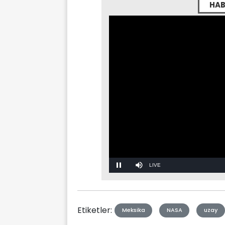
HAB
Stream
Mute
Type
Etiketler:
Meksika
NASA
uzay