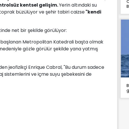
O
ontrolsüz kentsel gelişim.
Yerin altındaki su
B
oprak büzülüyor ve şehir tabiri caizse
"kendi
etinde net bir şekilde görülüyor:
 başlanan Metropolitan Katedrali başta olmak
nedeniyle gözle görülür şekilde yana yatmış
den jeofizikçi Enrique Cabral, "Bu durum sadece
naj sistemlerini ve içme suyu şebekesini de
B
g