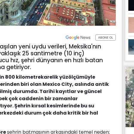
ABONE OL
ılan yeni uydu verileri, Meksika'nın
yaklaşık 25 santimetre (10 inç)
cu hız, şehri dünyanın en hızlı batan
 getiriyor.
bin 800 kilometrekarelik yüzölçümüyle
rinden biri olan Mexico City, aslında antik
dilmiş durumda. Tarihi kayıtlar ve güncel
i pek çok caddenin bir zamanlar
yor. Şehrin kırsal kesimlerinde bu su
erkezdeki durum çok daha kritik bir hal
öre
şehrin batmasının arkasındaki temel neden;