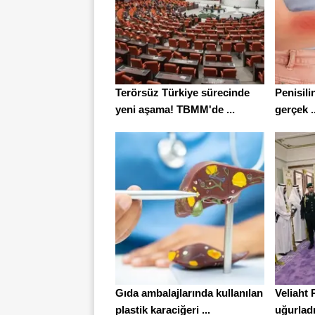
Terörsüz Türkiye sürecinde
Penisili
yeni aşama! TBMM'de ...
gerçek ..
Gıda ambalajlarında kullanılan
Veliaht
plastik karaciğeri ...
uğurlad