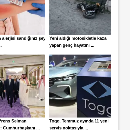
n alerjisi sandığınız şey
Yeni aldığı motosikletle kaza
.
yapan genç hayatını ...
 Prens Selman
Togg, Temmuz ayında 11 yeni
ı: Cumhurbaşkanı ...
servis noktasıyla ...