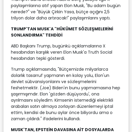
paylaşımlarına atıf yapan Elon Musk, "Bu adam bugün
nerede?" ve "Büyük Çirkin Yasa, bütçe açığını 2,5
trilyon dolar daha artıracak!" paylaşımlarını yaptı.
TRUMP'TAN MUSK'A "HÜKÜMET SÖZLEŞMELERİNİ
SONLANDIRMA" TEHDİDİ
ABD Başkanı Trump, bugünkü açıklamalarına X
hesabından karşılık veren Elon Musk'a Truth Social
hesabından tepki gösterdi.
Trump açıklamasında, "Bütçemizde milyarlarca
dolarlık tasarruf yapmanın en kolay yolu, Elon'un
devlet sübvansiyonlarını ve sözleşmelerini
feshetmektir. (Joe) Biden'ın bunu yapmamasına hep
şaşırmışımdır. Elon 'gözden düşüyordu', ona
ayrılmasını söyledim. Kimsenin istemediği elektrikli
arabaları satın almaya zorlayan düzenlemeyi iptal
ettim, kendisi de bunu aylar önce biliyordu ama o
zaman çıldırdı." ifadelerini kullandı.
MUSK'TAN, EPSTEİN DAVASINA AİT DOSYALARDA