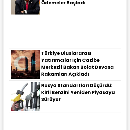
Ödemeler Başladı
Türkiye'nin Kırmızı Çizgisine
Vurgu... Bakan Fidan: Mescid-I
Aksa Kutsalımızdır
Türkiye Uluslararası
Yatırımcılar Için Cazibe
Merkezi! Bakan Bolat Devasa
Rakamları Açıkladı
Rusya Standartları Düşürdü:
Kirli Benzini Yeniden Piyasaya
Sürüyor
Şehit Aileleri Ve Gaziler Için
Kritik Düzenleme: Kanun Teklifi