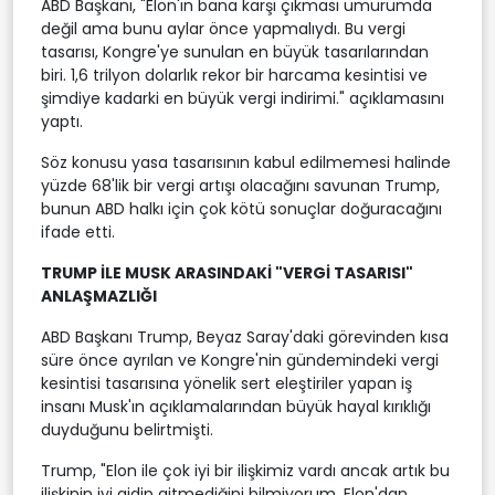
ABD Başkanı, "Elon'ın bana karşı çıkması umurumda
değil ama bunu aylar önce yapmalıydı. Bu vergi
tasarısı, Kongre'ye sunulan en büyük tasarılarından
biri. 1,6 trilyon dolarlık rekor bir harcama kesintisi ve
şimdiye kadarki en büyük vergi indirimi." açıklamasını
yaptı.
Söz konusu yasa tasarısının kabul edilmemesi halinde
yüzde 68'lik bir vergi artışı olacağını savunan Trump,
bunun ABD halkı için çok kötü sonuçlar doğuracağını
ifade etti.
TRUMP İLE MUSK ARASINDAKİ "VERGİ TASARISI"
ANLAŞMAZLIĞI
ABD Başkanı Trump, Beyaz Saray'daki görevinden kısa
süre önce ayrılan ve Kongre'nin gündemindeki vergi
kesintisi tasarısına yönelik sert eleştiriler yapan iş
insanı Musk'ın açıklamalarından büyük hayal kırıklığı
duyduğunu belirtmişti.
Trump, "Elon ile çok iyi bir ilişkimiz vardı ancak artık bu
ilişkinin iyi gidip gitmediğini bilmiyorum. Elon'dan