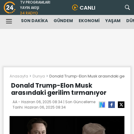
TV PROGRAMLARI
CANLI
YAYIN AKIŞI
24 RADYO
SON DAKİKA
GÜNDEM
EKONOMİ
YAŞAM
DÜ
Anasayfa
Dunya
Donald Trump-Elon Musk arasındaki gerilim 
Donald Trump-Elon Musk
arasındaki gerilim tırmanıyor
AA -
Haziran 06, 2025 08:34
| Son Güncelleme
Tarihi:
Haziran 06, 2025 08:34