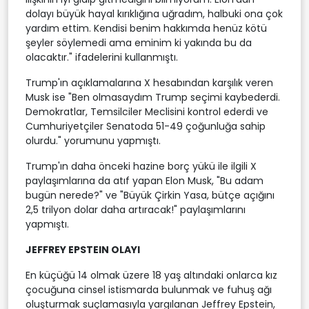
dolayı büyük hayal kırıklığına uğradım, halbuki ona çok
yardım ettim. Kendisi benim hakkımda henüz kötü
şeyler söylemedi ama eminim ki yakında bu da
olacaktır." ifadelerini kullanmıştı.
Trump'ın açıklamalarına X hesabından karşılık veren
Musk ise "Ben olmasaydım Trump seçimi kaybederdi.
Demokratlar, Temsilciler Meclisini kontrol ederdi ve
Cumhuriyetçiler Senatoda 51-49 çoğunluğa sahip
olurdu." yorumunu yapmıştı.
Trump'ın daha önceki hazine borç yükü ile ilgili X
paylaşımlarına da atıf yapan Elon Musk, "Bu adam
bugün nerede?" ve "Büyük Çirkin Yasa, bütçe açığını
2,5 trilyon dolar daha artıracak!" paylaşımlarını
yapmıştı.
JEFFREY EPSTEIN OLAYI
En küçüğü 14 olmak üzere 18 yaş altındaki onlarca kız
çocuğuna cinsel istismarda bulunmak ve fuhuş ağı
oluşturmak suçlamasıyla yargılanan Jeffrey Epstein,