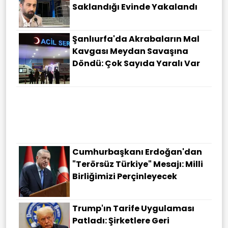
Saklandığı Evinde Yakalandı
Şanlıurfa'da Akrabaların Mal
Kavgası Meydan Savaşına
Döndü: Çok Sayıda Yaralı Var
Kızıldeniz'de Tansiyon
Düşmüyor! Husiler: Abluka
Kalkana Kadar Suudi
Gemilerine Geçit Yok
Cumhurbaşkanı Erdoğan'dan
"terörsüz Türkiye" Mesajı: Milli
Birliğimizi Perçinleyecek
Trump'ın Tarife Uygulaması
Patladı: Şirketlere Geri