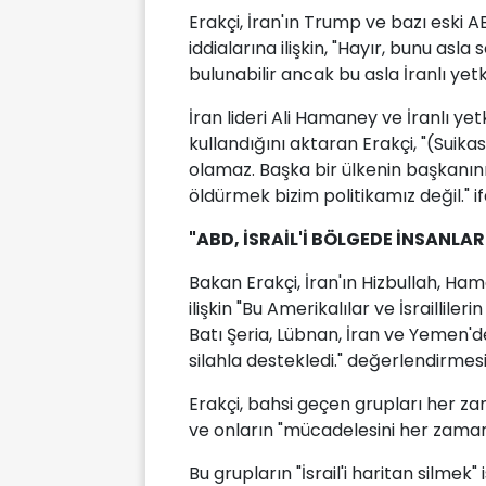
Erakçi, İran'ın Trump ve bazı eski AB
iddialarına ilişkin, "Hayır, bunu asla
bulunabilir ancak bu asla İranlı yetk
İran lideri Ali Hamaney ve İranlı yetk
kullandığını aktaran Erakçi, "(Suikas
olamaz. Başka bir ülkenin başkanını 
öldürmek bizim politikamız değil." if
"ABD, İSRAİL'İ BÖLGEDE İNSANLAR
Bakan Erakçi, İran'ın Hizbullah, Ha
ilişkin "Bu Amerikalılar ve İsraillilerin
Batı Şeria, Lübnan, İran ve Yemen'de
silahla destekledi." değerlendirmes
Erakçi, bahsi geçen grupları her zam
ve onların "mücadelesini her zaman
Bu grupların "İsrail'i haritan silmek"