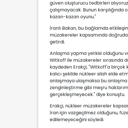
güven oluşturucu tedbirleri alıyoruz
çalışmayacak. Bunun karşılığında on
kazan-kazan oyunu."
İranlı Bakan, bu bağlamda etkileşime
müzakereler kapsamında doğrudan bi
getirdi.
Anlaşma yapma yetkisi olduğunu ve
Witkoff ile müzakereler sırasında 
kaydeden Erakçi, "Witkoff'a birçok 
kalıcı şekilde nükleer silah elde 
anlaşmaya ulaşmaksa bu anlaşma ya
zenginleştirme gibi meşru hakları
gerçekleşmeyecek." diye konuştu.
Erakçi, nükleer müzakereler kaps
İran için vazgeçilmez olduğunu, füze
edilemeyeceğini söyledi.