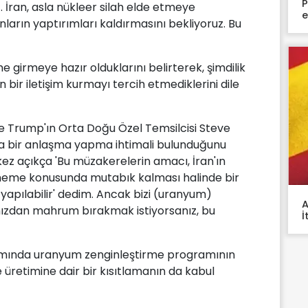
P
. İran, asla nükleer silah elde etmeye
e
ların yaptırımları kaldırmasını bekliyoruz. Bu
 girmeye hazır olduklarını belirterek, şimdilik
r iletişim kurmayı tercih etmediklerini dile
 Trump'ın Orta Doğu Özel Temsilcisi Steve
da bir anlaşma yapma ihtimali bulunduğunu
kez açıkça 'Bu müzakerelerin amacı, İran'ın
etmeme konusunda mutabık kalması halinde bir
pılabilir' dedim. Ancak bizi (uranyum)
A
mızdan mahrum bırakmak istiyorsanız, bu
İ
amında uranyum zenginleştirme programının
 üretimine dair bir kısıtlamanın da kabul