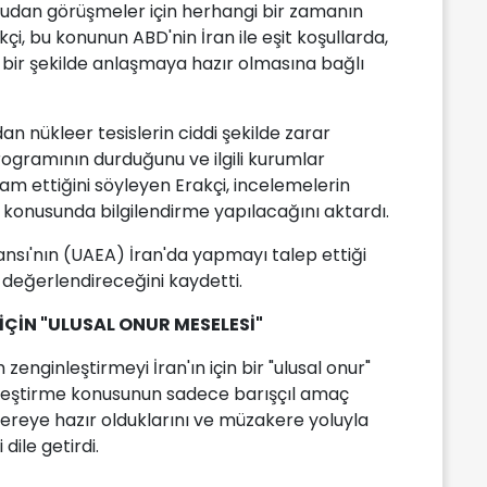
udan görüşmeler için herhangi bir zamanın
i, bu konunun ABD'nin İran ile eşit koşullarda,
 bir şekilde anlaşmaya hazır olmasına bağlı
ndan nükleer tesislerin ciddi şekilde zarar
ogramının durduğunu ve ilgili kurumlar
m ettiğini söyleyen Erakçi, incelemelerin
 konusunda bilgilendirme yapılacağını aktardı.
jansı'nın (UAEA) İran'da yapmayı talep ettiği
n değerlendireceğini kaydetti.
ÇİN "ULUSAL ONUR MESELESİ"
 zenginleştirmeyi İran'ın için bir "ulusal onur"
leştirme konusunun sadece barışçıl amaç
kereye hazır olduklarını ve müzakere yoluyla
dile getirdi.