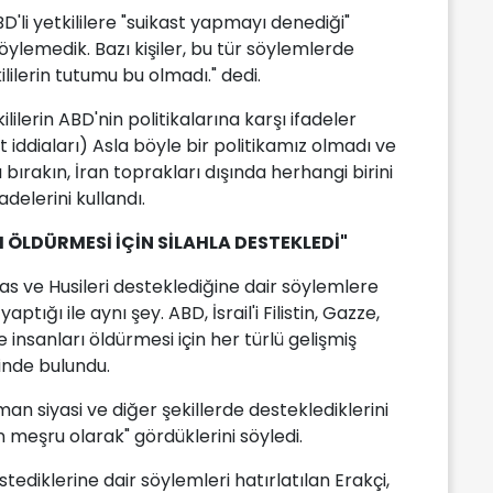
D'li yetkililere "suikast yapmayı denediği"
 söylemedik. Bazı kişiler, bu tür söylemlerde
ililerin tutumu bu olmadı." dedi.
ililerin ABD'nin politikalarına karşı ifadeler
t iddiaları) Asla böyle bir politikamız olmadı ve
bırakın, İran toprakları dışında herhangi birini
adelerini kullandı.
I ÖLDÜRMESİ İÇİN SİLAHLA DESTEKLEDİ"
mas ve Husileri desteklediğine dair söylemlere
 yaptığı ile aynı şey. ABD, İsrail'i Filistin, Gazze,
 insanları öldürmesi için her türlü gelişmiş
inde bulundu.
an siyasi ve diğer şekillerde desteklediklerini
 meşru olarak" gördüklerini söyledi.
 istediklerine dair söylemleri hatırlatılan Erakçi,