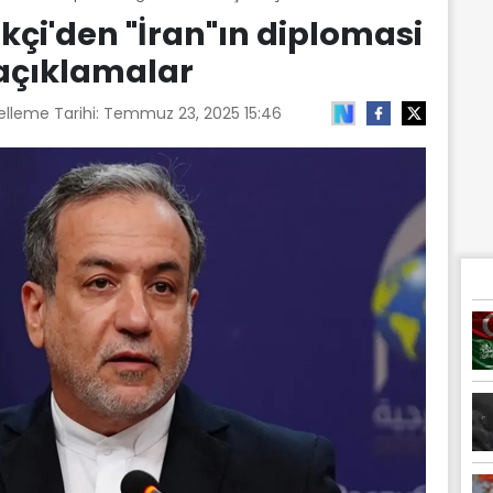
akçi'den "İran"ın diplomasi
 açıklamalar
elleme Tarihi:
Temmuz 23, 2025 15:46