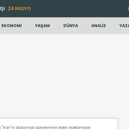
IŞI
24 RADYO
EKONOMİ
YAŞAM
DÜNYA
ANALİZ
YAZ
en "İran"ın diplomasi gündemine ilişkin açıklamalar