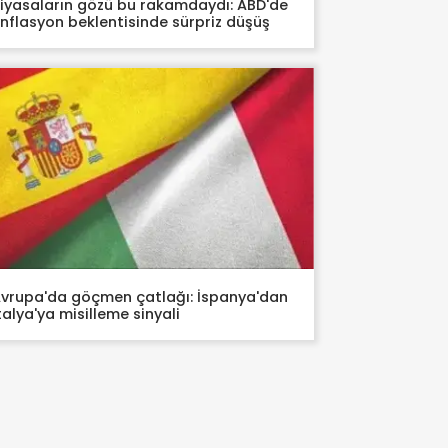
iyasaların gözü bu rakamdaydı: ABD'de
nflasyon beklentisinde sürpriz düşüş
vrupa'da göçmen çatlağı: İspanya'dan
talya'ya misilleme sinyali