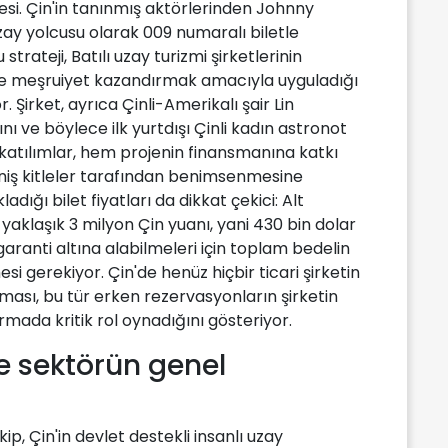
si. Çin'in tanınmış aktörlerinden Johnny
uzay yolcusu olarak 009 numaralı biletle
trateji, Batılı uzay turizmi şirketlerinin
eye meşruiyet kazandırmak amacıyla uyguladığı
 Şirket, ayrıca Çinli-Amerikalı şair Lin
nı ve böylece ilk yurtdışı Çinli kadın astronot
 katılımlar, hem projenin finansmanına katkı
niş kitleler tarafından benimsenmesine
adığı bilet fiyatları da dikkat çekici: Alt
yaklaşık 3 milyon Çin yuanı, yani 430 bin dolar
 garanti altına alabilmeleri için toplam bedelin
i gerekiyor. Çin'de henüz hiçbir ticari şirketin
lması, bu tür erken rezervasyonların şirketin
ırmada kritik rol oynadığını gösteriyor.
ve sektörün genel
ip, Çin'in devlet destekli insanlı uzay