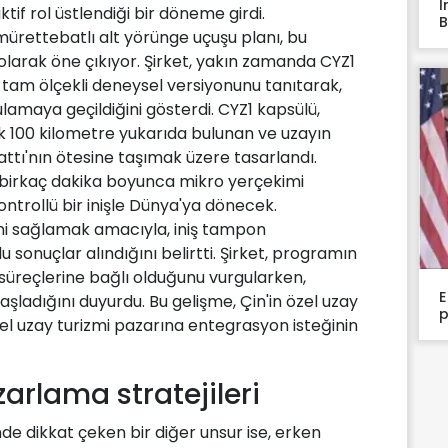
İ
if rol üstlendiği bir döneme girdi.
B
 mürettebatlı alt yörünge uçuşu planı, bu
 olarak öne çıkıyor. Şirket, yakın zamanda CYZ1
tam ölçekli deneysel versiyonunu tanıtarak,
maya geçildiğini gösterdi. CYZ1 kapsülü,
k 100 kilometre yukarıda bulunan ve uzayın
attı'nın ötesine taşımak üzere tasarlandı.
a birkaç dakika boyunca mikro yerçekimi
trollü bir inişle Dünya'ya dönecek.
ğini sağlamak amacıyla, iniş tampon
lu sonuçlar alındığını belirtti. Şirket, programın
on süreçlerine bağlı olduğunu vurgularken,
E
ladığını duyurdu. Bu gelişme, Çin'in özel uzay
p
l uzay turizmi pazarına entegrasyon isteğinin
arlama stratejileri
nde dikkat çeken bir diğer unsur ise, erken