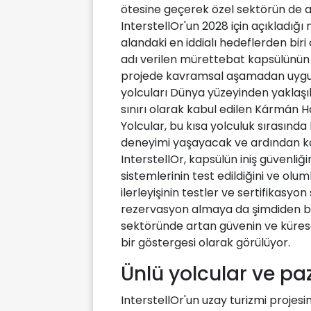
ötesine geçerek özel sektörün de akt
InterstellOr'un 2028 için açıkladığı
alandaki en iddialı hedeflerden biri
adı verilen mürettebat kapsülünün 
projede kavramsal aşamadan uygula
yolcuları Dünya yüzeyinden yaklaşı
sınırı olarak kabul edilen Kármán H
Yolcular, bu kısa yolculuk sırasınd
deneyimi yaşayacak ve ardından kon
InterstellOr, kapsülün iniş güvenli
sistemlerinin test edildiğini ve olum
ilerleyişinin testler ve sertifikasy
rezervasyon almaya da şimdiden baş
sektöründe artan güvenin ve kürese
bir göstergesi olarak görülüyor.
Ünlü yolcular ve paz
InterstellOr'un uzay turizmi projesi