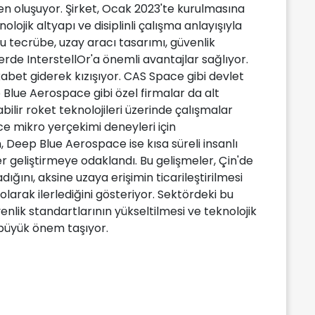
n oluşuyor. Şirket, Ocak 2023'te kurulmasına
olojik altyapı ve disiplinli çalışma anlayışıyla
u tecrübe, uzay aracı tasarımı, güvenlik
rde InterstellOr'a önemli avantajlar sağlıyor.
kabet giderek kızışıyor. CAS Space gibi devlet
p Blue Aerospace gibi özel firmalar da alt
bilir roket teknolojileri üzerinde çalışmalar
e mikro yerçekimi deneyleri için
, Deep Blue Aerospace ise kısa süreli insanlı
r geliştirmeye odaklandı. Bu gelişmeler, Çin'de
dığını, aksine uzaya erişimin ticarileştirilmesi
olarak ilerlediğini gösteriyor. Sektördeki bu
venlik standartlarının yükseltilmesi ve teknolojik
büyük önem taşıyor.