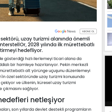
ABONE OL
y sektörü, uzay turizmi alanında önemli
InterstellOr, 2028 yılında ilk mürettebatlı
irmeyi hedefliyor.
de gösterdiği hızlı ilerlemeyi ticari alana da
ddialı bir hamleye hazırlanıyor. Pekin merkezli
ilk mürettebatlı alt yörünge uçuşunu düzenlemeyi
Çin'in özel sektöründe uzay turizmi konusunda
çekiyor ve ülkenin, küresel uzay turizmi
e çıkmasını sağlıyor.
hedefleri netleşiyor
maları, son yıllarda devlet destekli programların