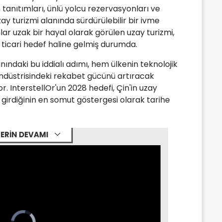
anıtımları, ünlü yolcu rezervasyonları ve
ay turizmi alanında sürdürülebilir bir ivme
lar uzak bir hayal olarak görülen uzay turizmi,
ir ticari hedef haline gelmiş durumda.
anındaki bu iddialı adımı, hem ülkenin teknolojik
ndüstrisindeki rekabet gücünü artıracak
r. InterstellOr'un 2028 hedefi, Çin'in uzay
girdiğinin en somut göstergesi olarak tarihe
ERİN DEVAMI
Video
Player