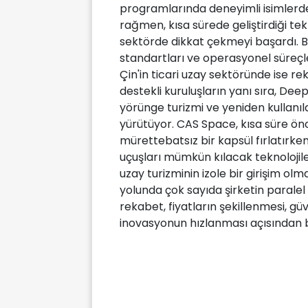
programlarında deneyimli isimlerde
rağmen, kısa sürede geliştirdiği tekn
sektörde dikkat çekmeyi başardı. B
standartları ve operasyonel süreçle
Çin'in ticari uzay sektöründe ise re
destekli kuruluşların yanı sıra, Dee
yörünge turizmi ve yeniden kullanıla
yürütüyor. CAS Space, kısa süre önc
mürettebatsız bir kapsül fırlatırken
uçuşları mümkün kılacak teknolojile
uzay turizminin izole bir girişim olma
yolunda çok sayıda şirketin paralel 
rekabet, fiyatların şekillenmesi, gü
inovasyonun hızlanması açısından 