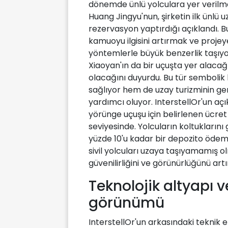
dönemde ünlü yolculara yer verilme
Huang Jingyu'nun, şirketin ilk ünlü 
rezervasyon yaptırdığı açıklandı. Bu s
kamuoyu ilgisini artırmak ve proj
yöntemlerle büyük benzerlik taşıyor.
Xiaoyan'ın da bir uçuşta yer alacağı
olacağını duyurdu. Bu tür sembolik
sağlıyor hem de uzay turizminin ge
yardımcı oluyor. InterstellOr'un açıkl
yörünge uçuşu için belirlenen ücret 
seviyesinde. Yolcuların koltuklarını
yüzde 10'u kadar bir depozito ödemes
sivil yolcuları uzaya taşıyamamış o
güvenilirliğini ve görünürlüğünü art
Teknolojik altyapı 
görünümü
InterstellOr'un arkasındaki teknik ek