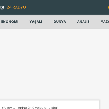
IŞI
24 RADYO
EKONOMİ
YAŞAM
DÜNYA
ANALİZ
YAZ
riz! Uzay turizmine ünlü yolcularla start