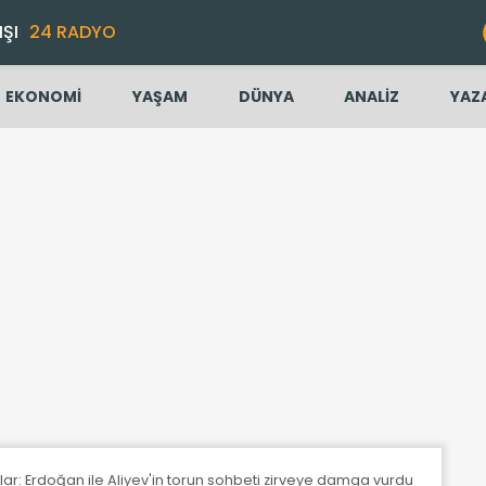
IŞI
24 RADYO
EKONOMİ
YAŞAM
DÜNYA
ANALİZ
YAZ
: Erdoğan ile Aliyev'in torun sohbeti zirveye damga vurdu