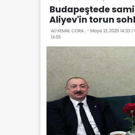
Budapeştede samim
Aliyev'in torun so
ALİ KEMAL CORA . -
Mayıs 21, 2025 14:33
|
14:55