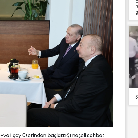
O
"
g
Ş
yveli çay üzerinden başlattığı neşeli sohbet