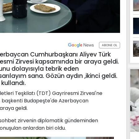
ABONE OL
erbaycan Cumhurbaşkanı Aliyev Türk
iresmi Zirvesi kapsamında bir araya geldi.
unu dolayısıyla tebrik eden
rılayım sana. Gözün aydın ,ikinci geldi.
 kullandı.
leri Teşkilatı (TDT) Gayriresmi Zirvesi'ne
'ın başkenti Budapeşte'de Azerbaycan
araya geldi.
mi sohbet zirvenin diplomatik gündeminden
onuşulan anlardan biri oldu.