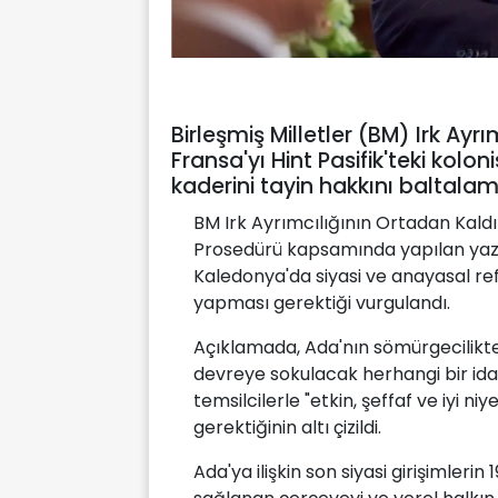
Birleşmiş Milletler (BM) Irk Ayr
Fransa'yı Hint Pasifik'teki kolo
kaderini tayin hakkını baltal
BM Irk Ayrımcılığının Ortadan Kaldı
Prosedürü kapsamında yapılan yazı
Kaledonya'da siyasi ve anayasal ref
yapması gerektiği vurgulandı.
Açıklamada, Ada'nın sömürgecilikte
devreye sokulacak herhangi bir ida
temsilcilerle "etkin, şeffaf ve iyi 
gerektiğinin altı çizildi.
Ada'ya ilişkin son siyasi girişimler