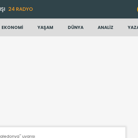
IŞI
24 RADYO
EKONOMİ
YAŞAM
DÜNYA
ANALİZ
YAZ
aledonya'' uyarısı