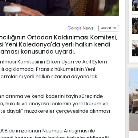
ABONE OL
ımcılığının Ortadan Kaldırılması Komitesi,
nisi Yeni Kaledonya'da yerli halkın kendi
amaması konusunda uyardı.
rılması Komitesinin Erken Uyarı ve Acil Eylem
lı açıklamada, Fransız hükümetinin Yeni
ormlarını yerli halkın rızasına dayanarak
n arınma ve kendi kaderini tayin sürecinde
ri, hukuki ve anayasal önlemin yerel kurum ve
niyete dayalı" müzakereler çerçevesinde alınması
in 1998'de imzalanan Noumea Anlaşması ile