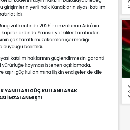
kendi kaderini tayin hakkını baltalayabileceği
Y
c
girişimlerin yerli halk Kanakların siyasi katılım
tırlatıldı.
Bougival kentinde 2025'te imzalanan Ada'nın
 kapılar ardında Fransız yetkililer tarafından
inin çok taraflı müzakereleri içermediği
duyduğu belirtildi.
asi katılım haklarının güçlendirmesini garanti
ri yürürlüğe koyması istenen açıklamada,
e aşırı güç kullanımına ilişkin endişeler de dile
M
IK YANLILARI GÜÇ KULLANILARAK
k
M
ASI İMZALANMIŞTI