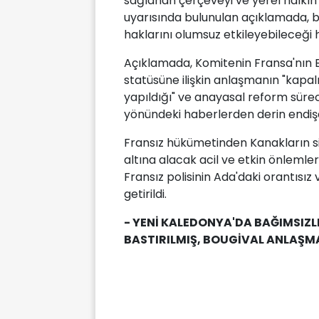
sağlanan çerçeveyi ve yerel halkın 
uyarısında bulunulan açıklamada, bu 
haklarını olumsuz etkileyebileceği ha
Açıklamada, Komitenin Fransa'nın 
statüsüne ilişkin anlaşmanın "kapalı
yapıldığı" ve anayasal reform sürec
yönündeki haberlerden derin endişe 
Fransız hükümetinden Kanakların siy
altına alacak acil ve etkin önlemle
Fransız polisinin Ada'daki orantısız v
getirildi.
- YENİ KALEDONYA'DA BAĞIMSIZL
BASTIRILMIŞ, BOUGİVAL ANLAŞM