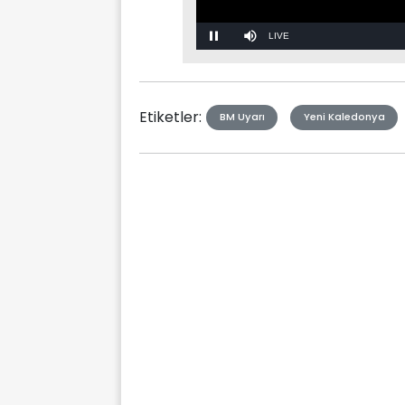
Stream
Mute
Type
Etiketler:
BM Uyarı
Yeni Kaledonya