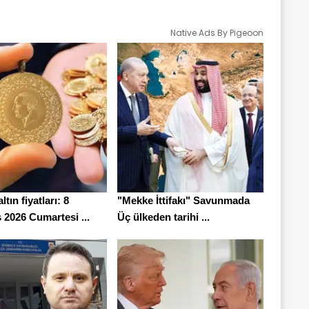
Native Ads By Pigeoon
tın fiyatları: 8
"Mekke İttifakı" Savunmada
 2026 Cumartesi ...
Üç ülkeden tarihi ...