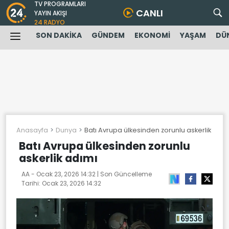
TV PROGRAMLARI
CANLI
YAYIN AKIŞI
24 RADYO
SON DAKİKA
GÜNDEM
EKONOMİ
YAŞAM
DÜ
Anasayfa
Dunya
Batı Avrupa ülkesinden zorunlu askerlik adım
Batı Avrupa ülkesinden zorunlu
askerlik adımı
AA -
Ocak 23, 2026 14:32
| Son Güncelleme
Tarihi:
Ocak 23, 2026 14:32