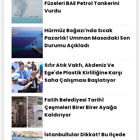
Füzeleri BAE Petrol Tankerini
Vurdu
Hürmüz Boğazı'nda Sıcak
Pazarlık! Umman Masadaki Son
Durumu Açıkladı
Sıfır Atık Vakfı, Akdeniz Ve
Ege'de Plastik Kirliliğine Karşı
Saha Çalışması Başlatıyor
Fatih Belediyesi Tarihî
Çeşmeleri Birer Birer Ayağa
Kaldırıyor
İstanbullular Dikkat! Bu Ilçede