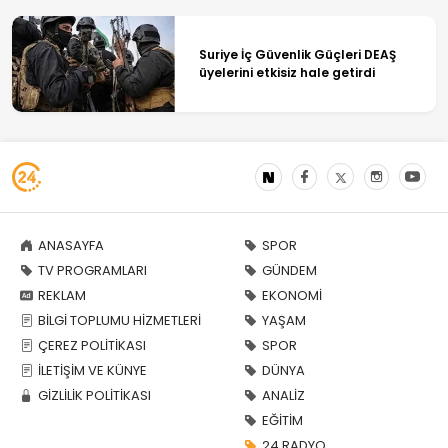
Suriye İç Güvenlik Güçleri DEAŞ
üyelerini etkisiz hale getirdi
ANASAYFA
SPOR
TV PROGRAMLARI
GÜNDEM
REKLAM
EKONOMİ
BİLGİ TOPLUMU HİZMETLERİ
YAŞAM
ÇEREZ POLİTİKASI
SPOR
İLETİŞİM VE KÜNYE
DÜNYA
GİZLİLİK POLİTİKASI
ANALİZ
EĞİTİM
24 RADYO