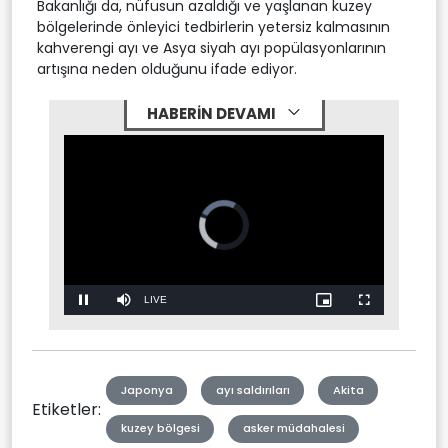
Bakanlığı da, nüfusun azaldığı ve yaşlanan kuzey
bölgelerinde önleyici tedbirlerin yetersiz kalmasının
kahverengi ayı ve Asya siyah ayı popülasyonlarının
artışına neden olduğunu ifade ediyor.
HABERİN DEVAMI
Stream
LIVE
Pause
Mute
Picture-
Fullscreen
in-
Picture
Type
Japonya
ayı saldırıları
Akita
Etiketler:
kuzey bölgesi
asker müdahalesi