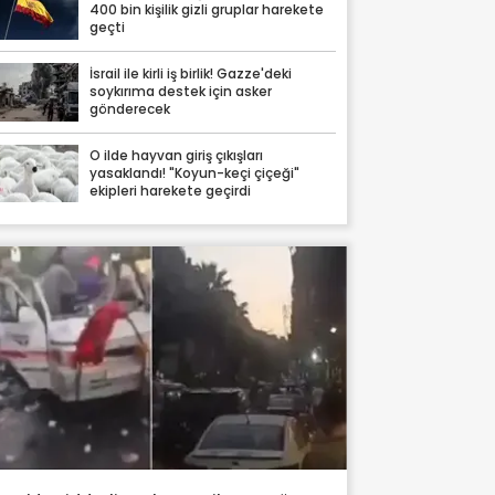
400 bin kişilik gizli gruplar harekete
geçti
İsrail ile kirli iş birlik! Gazze'deki
soykırıma destek için asker
gönderecek
O ilde hayvan giriş çıkışları
yasaklandı! "Koyun-keçi çiçeği"
ekipleri harekete geçirdi