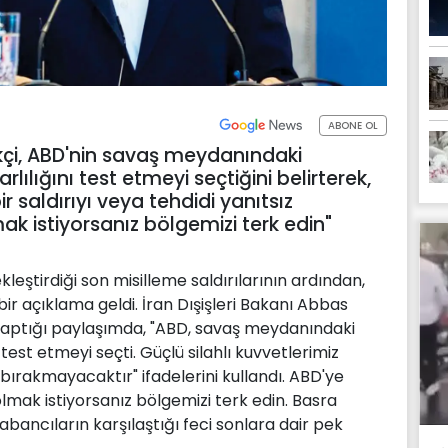
ABONE OL
akçi, ABD'nin savaş meydanındaki
rlılığını test etmeyi seçtiğini belirterek,
ir saldırıyı veya tehdidi yanıtsız
 istiyorsanız bölgemizi terk edin"
eştirdiği son misilleme saldırılarının ardından,
r açıklama geldi. İran Dışişleri Bakanı Abbas
aptığı paylaşımda, "ABD, savaş meydanındaki
test etmeyi seçti. Güçlü silahlı kuvvetlerimiz
z bırakmayacaktır" ifadelerini kullandı. ABD'ye
lmak istiyorsanız bölgemizi terk edin. Basra
 yabancıların karşılaştığı feci sonlara dair pek