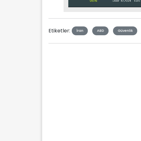
Stream
Mute
Type
Etiketler:
İran
ABD
Güvenlik