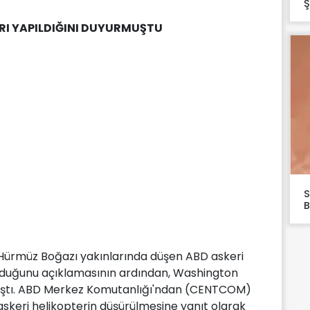
Ş
ARI YAPILDIĞINI DUYURMUŞTU
S
B
Hürmüz Boğazı yakınlarında düşen ABD askeri
ulduğunu açıklamasının ardından, Washington
ıştı. ABD Merkez Komutanlığı'ndan (CENTCOM)
askeri helikopterin düşürülmesine yanıt olarak