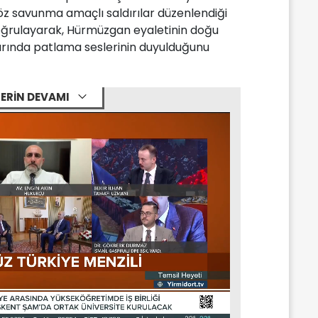
 öz savunma amaçlı saldırılar düzenlendiği
rı doğrulayarak, Hürmüzgan eyaletinin doğu
arında patlama seslerinin duyulduğunu
ERİN DEVAMI