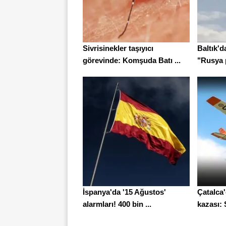
Sivrisinekler taşıyıcı
Baltık'd
görevinde: Komşuda Batı ...
"Rusya 
İspanya'da '15 Ağustos'
Çatalca
alarmları! 400 bin ...
kazası: S