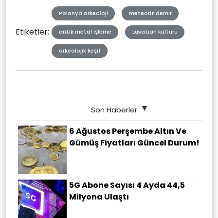
Polonya arkeoloji
meteorit demir
Etiketler:
antik metal işleme
Lusatian kültürü
arkeolojik keşif
Son Haberler
6 Ağustos Perşembe Altın Ve
Gümüş Fiyatları Güncel Durum!
5G Abone Sayısı 4 Ayda 44,5
Milyona Ulaştı