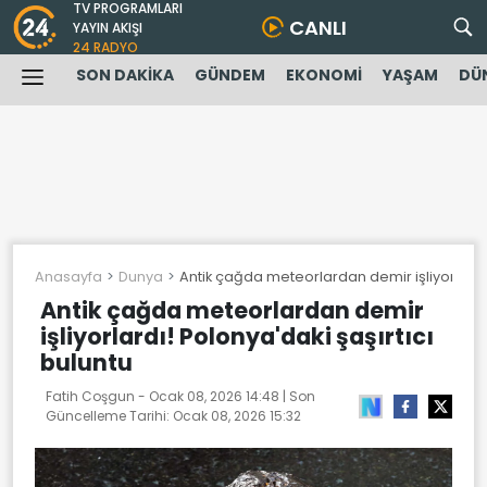
TV PROGRAMLARI
CANLI
YAYIN AKIŞI
24 RADYO
SON DAKİKA
GÜNDEM
EKONOMİ
YAŞAM
DÜ
Anasayfa
Dunya
Antik çağda meteorlardan demir işliyorlardı!
Antik çağda meteorlardan demir
işliyorlardı! Polonya'daki şaşırtıcı
buluntu
Fatih Coşgun -
Ocak 08, 2026 14:48
| Son
Güncelleme Tarihi:
Ocak 08, 2026 15:32