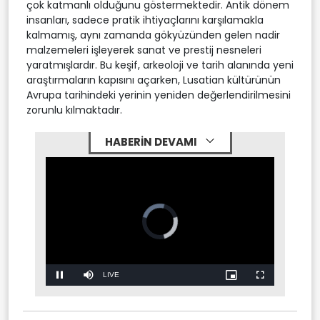
çok katmanlı olduğunu göstermektedir. Antik dönem
insanları, sadece pratik ihtiyaçlarını karşılamakla
kalmamış, aynı zamanda gökyüzünden gelen nadir
malzemeleri işleyerek sanat ve prestij nesneleri
yaratmışlardır. Bu keşif, arkeoloji ve tarih alanında yeni
araştırmaların kapısını açarken, Lusatian kültürünün
Avrupa tarihindeki yerinin yeniden değerlendirilmesini
zorunlu kılmaktadır.
HABERİN DEVAMI
Video
Player
is
loading.
Stream
LIVE
Pause
Mute
Picture-
Fullscreen
in-
Picture
Type