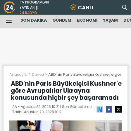
TV PROGRAMLARI
CANLI
YAYIN AKIŞI
24 RADYO
SON DAKİKA
GÜNDEM
EKONOMİ
YAŞAM
DÜ
Anasayfa
Dunya
ABD'nin Paris Büyükelçisi Kushner'e göre A
ABD'nin Paris Büyükelçisi Kushner'e
göre Avrupalılar Ukrayna
konusunda hiçbir şey başaramadı
AA -
Ağustos 29, 2025 10:21
| Son Güncelleme
Tarihi:
Ağustos 29, 2025 10:21