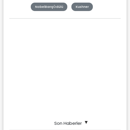
NobelBarışÖdülü
Kushner
Son Haberler