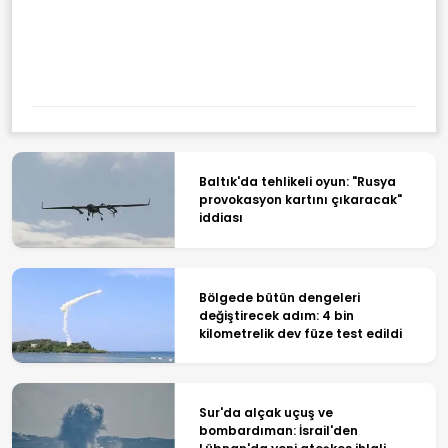
Baltık'da tehlikeli oyun: "Rusya
provokasyon kartını çıkaracak"
iddiası
Bölgede bütün dengeleri
değiştirecek adım: 4 bin
kilometrelik dev füze test edildi
Sur'da alçak uçuş ve
bombardıman: İsrail'den