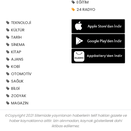
EĞİTİM
24 RADYO
TEKNOLOJİ
KÜLTÜR
TARİH
SİNEMA
KİTAP
AJANS
KOBİ
OTOMOTİV
SAĞLIK
BİLGİ
ZODYAK
MAGAZİN
©Copyright 2021 Sitemizde yayınlanan haberlerin telif hakları gazete ve
haber kaynaklarına aittir. İzin alınmadan, kaynak gösterilerek dahi
iktibas edilemez.