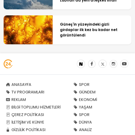
Lübnan'da yeni ateşkes ihlali
Güneş'in yüzeyindeki gizli
girdaplar ilk kez bu kadar net
görüntülendi
ANASAYFA
SPOR
TV PROGRAMLARI
GÜNDEM
REKLAM
EKONOMİ
BİLGİ TOPLUMU HİZMETLERİ
YAŞAM
ÇEREZ POLİTİKASI
SPOR
İLETİŞİM VE KÜNYE
DÜNYA
GİZLİLİK POLİTİKASI
ANALİZ