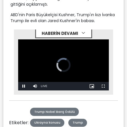
gittiğini açıklamıştı.
ABD'nin Paris Büyükelçisi Kushner, Trump'ın kızı İvanka
Trump ile evli olan Jared Kushner'in babası.
HABERİN DEVAMI
Video
Player
is
loading.
Stream
LIVE
Pause
Mute
Picture-
Fullscreen
in-
Picture
Type
Trump Nobel Barış Ödülü
Etiketler:
Ukrayna konusu
Trump