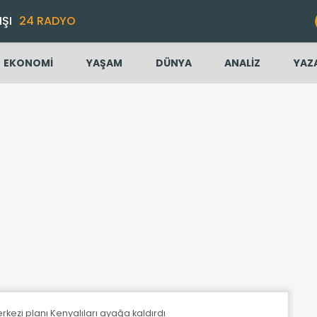
IŞI
24 RADYO
EKONOMİ
YAŞAM
DÜNYA
ANALİZ
YAZ
kezi planı Kenyalıları ayağa kaldırdı