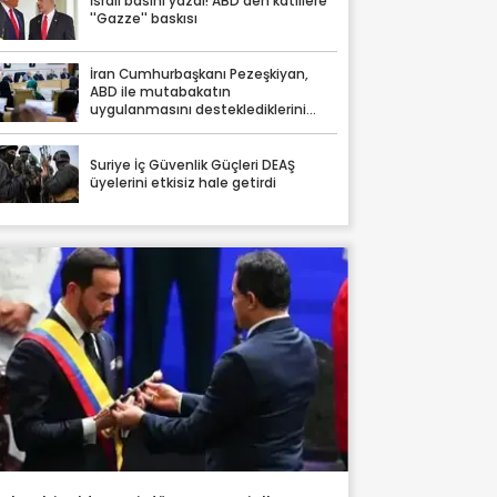
İsrail basını yazdı! ABD'den katillere
''Gazze'' baskısı
İran Cumhurbaşkanı Pezeşkiyan,
ABD ile mutabakatın
uygulanmasını desteklediklerini
söyledi
Suriye İç Güvenlik Güçleri DEAŞ
üyelerini etkisiz hale getirdi