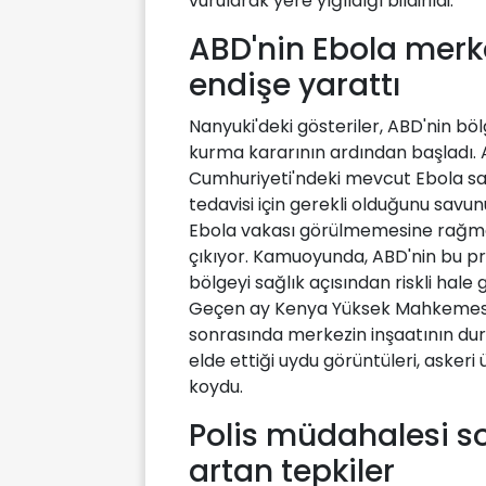
vurularak yere yığıldığı bildirildi.
ABD'nin Ebola merke
endişe yarattı
Nanyuki'deki gösteriler, ABD'nin bö
kurma kararının ardından başladı. 
Cumhuriyeti'ndeki mevcut Ebola sa
tedavisi için gerekli olduğunu sav
Ebola vakası görülmemesine rağmen,
çıkıyor. Kamuoyunda, ABD'nin bu pr
bölgeyi sağlık açısından riskli hale 
Geçen ay Kenya Yüksek Mahkemesi, 
sonrasında merkezin inşaatının du
elde ettiği uydu görüntüleri, askeri
koydu.
Polis müdahalesi so
artan tepkiler