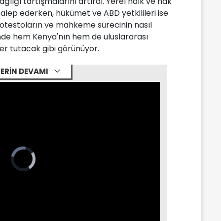
lığı tartışmalarını artırdı. Yerel halk ve hak
talep ederken, hükümet ve ABD yetkilileri ise
Protestoların ve mahkeme sürecinin nasıl
de hem Kenya'nın hem de uluslararası
r tutacak gibi görünüyor.
ERİN DEVAMI
Video
Player
is
loading.