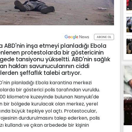
ABONE OL
 ABD'nin inşa etmeyi planladığı Ebola
nlenen protestolarda bir göstericinin
gede tansiyonu yükseltti. ABD'nin sağlık
insan hakları savunucularının ciddi
lerden şeffaflık talebi artıyor.
'nin planladığı Ebola karantina merkezi
larda bir gösterici polis tarafından vuruldu.
 200 kilometre kuzeyinde bulunan Nanyuki'de
ın bir bölgede kurulacak olan merkez, yerel
ında büyük tepkiye yol açtı. Protestocular,
ojesinin durdurulmasını talep ederken, polis
ı kullandı ve çıkan arbedede bir kişinin