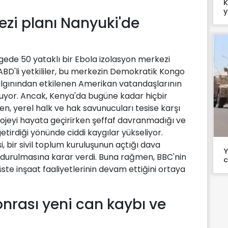
K
y
zi planı Nanyuki'de
lgede 50 yataklı bir Ebola izolasyon merkezi
ABD'li yetkililer, bu merkezin Demokratik Kongo
lgınından etkilenen Amerikan vatandaşlarının
unuyor. Ancak, Kenya'da bugüne kadar hiçbir
 yerel halk ve hak savunucuları tesise karşı
ojeyi hayata geçirirken şeffaf davranmadığı ve
getirdiği yönünde ciddi kaygılar yükseliyor.
bir sivil toplum kuruluşunun açtığı dava
Y
rdurulmasına karar verdi. Buna rağmen, BBC'nin
c
 üste inşaat faaliyetlerinin devam ettiğini ortaya
nrası yeni can kaybı ve