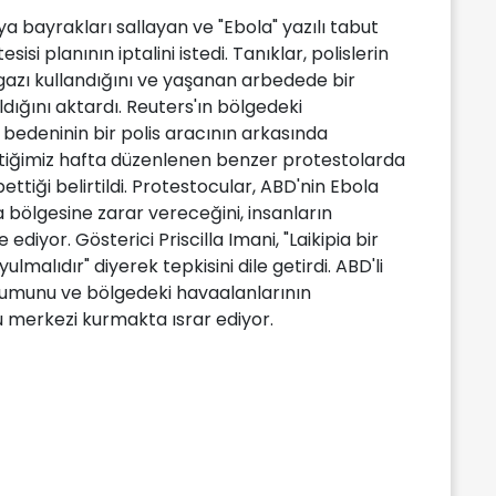
 bayrakları sallayan ve "Ebola" yazılı tabut
sisi planının iptalini istedi. Tanıklar, polislerin
 gazı kullandığını ve yaşanan arbedede bir
ldığını aktardı. Reuters'ın bölgedeki
bedeninin bir polis aracının arkasında
Geçtiğimiz hafta düzenlenen benzer protestolarda
bettiği belirtildi. Protestocular, ABD'nin Ebola
a bölgesine zarar vereceğini, insanların
diyor. Gösterici Priscilla Imani, "Laikipia bir
ulmalıdır" diyerek tepkisini dile getirdi. ABD'li
konumunu ve bölgedeki havaalanlarının
 merkezi kurmakta ısrar ediyor.