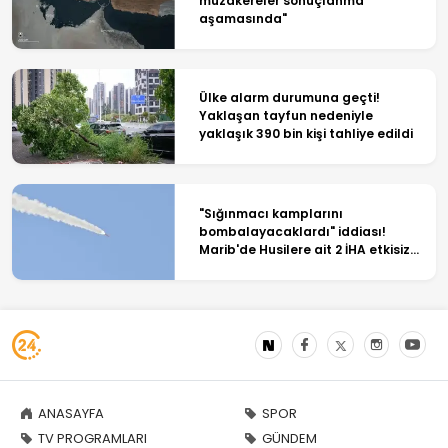
müzakereler sonuçlanma
aşamasında"
Ülke alarm durumuna geçti!
Yaklaşan tayfun nedeniyle
yaklaşık 390 bin kişi tahliye edildi
"Sığınmacı kamplarını
bombalayacaklardı" iddiası!
Marib'de Husilere ait 2 İHA etkisiz
hale getirildi
ANASAYFA
SPOR
TV PROGRAMLARI
GÜNDEM