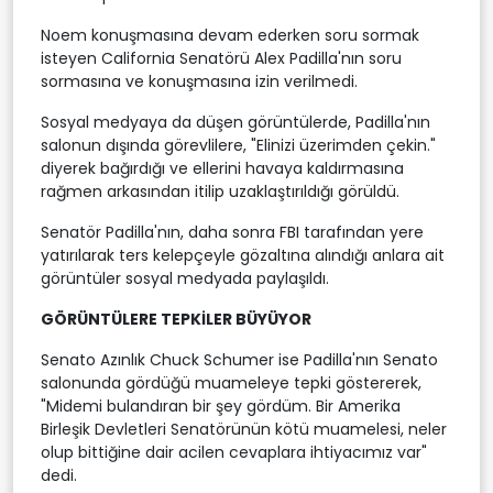
Noem konuşmasına devam ederken soru sormak
isteyen California Senatörü Alex Padilla'nın soru
sormasına ve konuşmasına izin verilmedi.
Sosyal medyaya da düşen görüntülerde, Padilla'nın
salonun dışında görevlilere, "Elinizi üzerimden çekin."
diyerek bağırdığı ve ellerini havaya kaldırmasına
rağmen arkasından itilip uzaklaştırıldığı görüldü.
Senatör Padilla'nın, daha sonra FBI tarafından yere
yatırılarak ters kelepçeyle gözaltına alındığı anlara ait
görüntüler sosyal medyada paylaşıldı.
GÖRÜNTÜLERE TEPKİLER BÜYÜYOR
Senato Azınlık Chuck Schumer ise Padilla'nın Senato
salonunda gördüğü muameleye tepki göstererek,
"Midemi bulandıran bir şey gördüm. Bir Amerika
Birleşik Devletleri Senatörünün kötü muamelesi, neler
olup bittiğine dair acilen cevaplara ihtiyacımız var"
dedi.