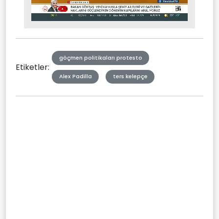
Stream
Mute
Type
göçmen politikaları protesto
Etiketler:
Alex Padilla
ters kelepçe