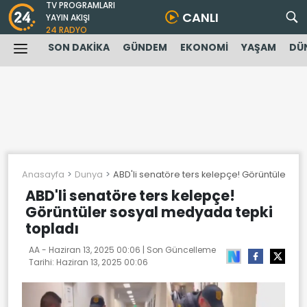
TV PROGRAMLARI
CANLI
YAYIN AKIŞI
24 RADYO
SON DAKİKA
GÜNDEM
EKONOMİ
YAŞAM
DÜ
Anasayfa
Dunya
ABD'li senatöre ters kelepçe! Görüntüler so
ABD'li senatöre ters kelepçe!
Görüntüler sosyal medyada tepki
topladı
AA -
Haziran 13, 2025 00:06
| Son Güncelleme
Tarihi:
Haziran 13, 2025 00:06