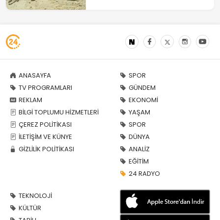
ANASAYFA
SPOR
TV PROGRAMLARI
GÜNDEM
REKLAM
EKONOMİ
BİLGİ TOPLUMU HİZMETLERİ
YAŞAM
ÇEREZ POLİTİKASI
SPOR
İLETİŞİM VE KÜNYE
DÜNYA
GİZLİLİK POLİTİKASI
ANALİZ
EĞİTİM
24 RADYO
TEKNOLOJİ
KÜLTÜR