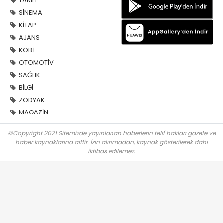
TARİH
SİNEMA
KİTAP
AJANS
KOBİ
OTOMOTİV
SAĞLIK
BİLGİ
ZODYAK
MAGAZİN
©Copyright 2021 Sitemizde yayınlanan haberlerin telif hakları gazete ve
haber kaynaklarına aittir. İzin alınmadan, kaynak gösterilerek dahi
iktibas edilemez.