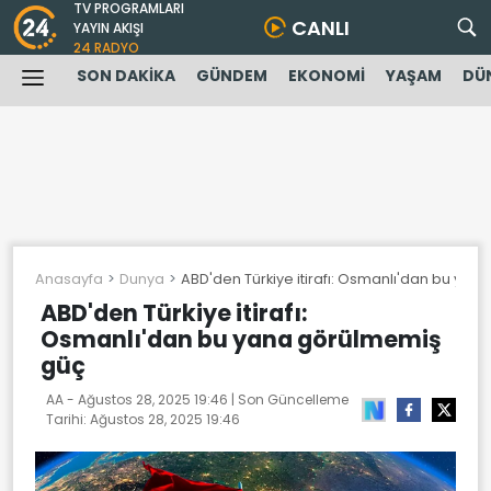
TV PROGRAMLARI
CANLI
YAYIN AKIŞI
24 RADYO
SON DAKİKA
GÜNDEM
EKONOMİ
YAŞAM
DÜ
Anasayfa
Dunya
ABD'den Türkiye itirafı: Osmanlı'dan bu ya
ABD'den Türkiye itirafı:
Osmanlı'dan bu yana görülmemiş
güç
AA -
Ağustos 28, 2025 19:46
| Son Güncelleme
Tarihi:
Ağustos 28, 2025 19:46