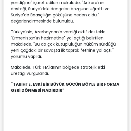
yendiğine" işaret edilen makalede, "Ankara'nın
desteği, Suriye'deki dengeleri bozguna uğrattı ve
Suriye'de Baasçılığın çöküşüne neden oldu."
değerlendirmesinde bulunuldu.
Türkiye'nin, Azerbaycan'a verdiği aktif destekle
"Ermenistan'ın hezimetine" yol açtığı belirtilen
makalede, "Bu da çok kutupluluğun hüküm sürdüğü
yeni çağdaki bir savaşta ilk toprak fethine yol açtı."
yorumu yapıldı.
Makalede, Türk İHA'larının bölgede stratejik etki
ürettiği vurgulandı.
"TARİHTE, ESKİ BİR BÜYÜK GÜCÜN BÖYLE BİR FORMA
GERİ DÖNMESİ NADİRDİR"