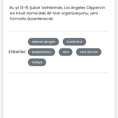
Bu yıl 13-15 Şubat tarihlerinde, Los Angeles Clippers'ın
evi Intuit Home'daki All-Star organizasyonu, yeni
formatla düzenlenecek.
alperen şengün
basketbol
Etiketler:
basketbolcu
nba
nba all star
türkiye