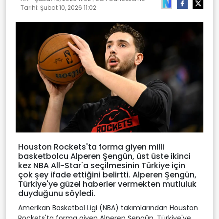
Tarihi:
Şubat 10, 2026 11:02
Houston Rockets'ta forma giyen milli
basketbolcu Alperen Şengün, üst üste ikinci
kez NBA All-Star'a seçilmesinin Türkiye için
çok şey ifade ettiğini belirtti. Alperen Şengün,
Türkiye'ye güzel haberler vermekten mutluluk
duyduğunu söyledi.
Amerikan Basketbol Ligi (NBA) takımlarından Houston
Rockets'ta forma giyen Alperen Şengün, Türkiye'ye