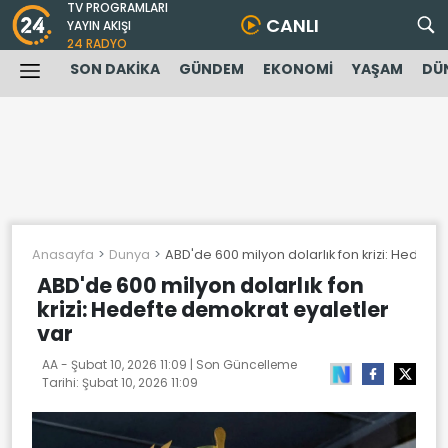
TV PROGRAMLARI
CANLI
YAYIN AKIŞI
24 RADYO
SON DAKİKA
GÜNDEM
EKONOMİ
YAŞAM
DÜ
Anasayfa
Dunya
ABD'de 600 milyon dolarlık fon krizi: Hedeft
ABD'de 600 milyon dolarlık fon
krizi: Hedefte demokrat eyaletler
var
AA -
Şubat 10, 2026 11:09
| Son Güncelleme
Tarihi:
Şubat 10, 2026 11:09