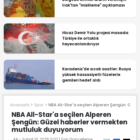
Irak'tan "misilleme" açıklaması
Hicaz Demir Yolu projesi masada:
Türkiye ile ortaklık
heyecanlandırıyor
Karadeniz'de sıcak saatler: Rusya
yüksek hassasiyetli füzelerle
gemileri hedef aldı
Anasayfa
Spor
NBA All-Star'a seçilen Alperen Şengün: Güze
NBA All-Star'a seçilen Alperen
Şengün: Güzel haberler vermekten
mutluluk duyuyorum
AA -
Şubat 10, 2026 11:02
| Son Güncelleme