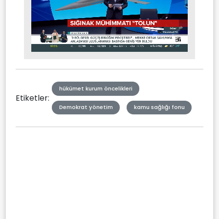
Stream
Mute
Type
hükümet kurum öncelikleri
Etiketler:
Demokrat yönetim
kamu sağlığı fonu