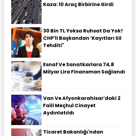
Kaza: 10 Araç Birbirine Girdi
30 Bin TL Yoksa Ruhsat Da Yok!
CHP'li Başkandan ‘Kayıtları Sil
Tehditi"
Esnaf Ve Sanatkarlara 74,8
Milyar Lira Finansman Sağlandı
Van Ve Afyonkarahisar'daki 2
Faili Meçhul Cinayet
Aydınlatıldı
Ticaret Bakanlığı'ndan