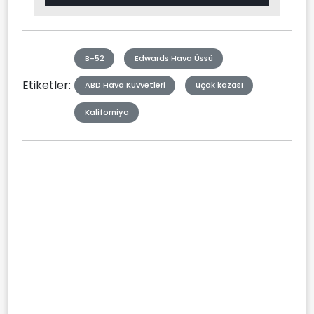
in-
Picture
Type
B-52
Edwards Hava Üssü
Etiketler:
ABD Hava Kuvvetleri
uçak kazası
Kaliforniya