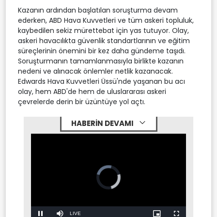
Kazanın ardından başlatılan soruşturma devam
ederken, ABD Hava Kuvvetleri ve tüm askeri topluluk,
kaybedilen sekiz mürettebat için yas tutuyor. Olay,
askeri havacılıkta güvenlik standartlarının ve eğitim
süreçlerinin önemini bir kez daha gündeme taşıdı.
Soruşturmanın tamamlanmasıyla birlikte kazanın
nedeni ve alınacak önlemler netlik kazanacak.
Edwards Hava Kuvvetleri Üssü'nde yaşanan bu acı
olay, hem ABD'de hem de uluslararası askeri
çevrelerde derin bir üzüntüye yol açtı.
HABERİN DEVAMI
Stream
LIVE
Pause
Mute
Picture-
Fullscreen