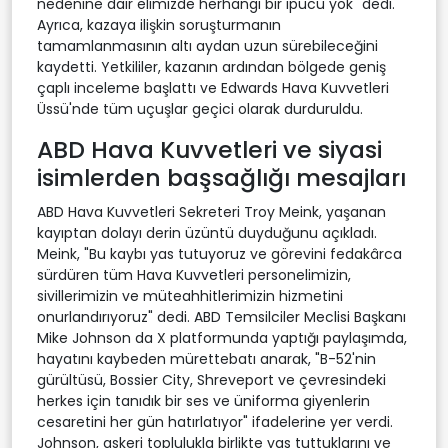
nedenine dair elimizde herhangi bir ipucu yok" dedi.
Ayrıca, kazaya ilişkin soruşturmanın
tamamlanmasının altı aydan uzun sürebileceğini
kaydetti. Yetkililer, kazanın ardından bölgede geniş
çaplı inceleme başlattı ve Edwards Hava Kuvvetleri
Üssü'nde tüm uçuşlar geçici olarak durduruldu.
ABD Hava Kuvvetleri ve siyasi
isimlerden başsağlığı mesajları
ABD Hava Kuvvetleri Sekreteri Troy Meink, yaşanan
kayıptan dolayı derin üzüntü duyduğunu açıkladı.
Meink, "Bu kaybı yas tutuyoruz ve görevini fedakârca
sürdüren tüm Hava Kuvvetleri personelimizin,
sivillerimizin ve müteahhitlerimizin hizmetini
onurlandırıyoruz" dedi. ABD Temsilciler Meclisi Başkanı
Mike Johnson da X platformunda yaptığı paylaşımda,
hayatını kaybeden mürettebatı anarak, "B-52'nin
gürültüsü, Bossier City, Shreveport ve çevresindeki
herkes için tanıdık bir ses ve üniforma giyenlerin
cesaretini her gün hatırlatıyor" ifadelerine yer verdi.
Johnson, askeri toplulukla birlikte yas tuttuklarını ve