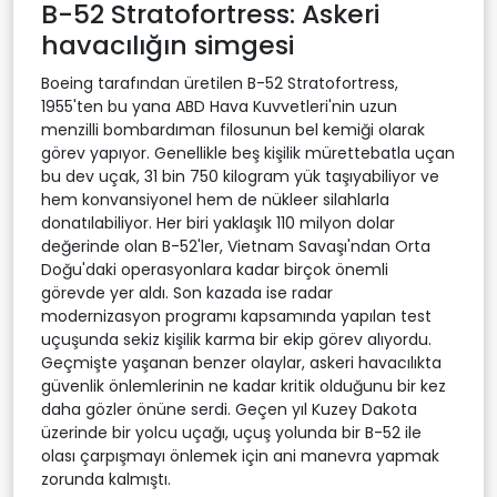
B-52 Stratofortress: Askeri
havacılığın simgesi
Boeing tarafından üretilen B-52 Stratofortress,
1955'ten bu yana ABD Hava Kuvvetleri'nin uzun
menzilli bombardıman filosunun bel kemiği olarak
görev yapıyor. Genellikle beş kişilik mürettebatla uçan
bu dev uçak, 31 bin 750 kilogram yük taşıyabiliyor ve
hem konvansiyonel hem de nükleer silahlarla
donatılabiliyor. Her biri yaklaşık 110 milyon dolar
değerinde olan B-52'ler, Vietnam Savaşı'ndan Orta
Doğu'daki operasyonlara kadar birçok önemli
görevde yer aldı. Son kazada ise radar
modernizasyon programı kapsamında yapılan test
uçuşunda sekiz kişilik karma bir ekip görev alıyordu.
Geçmişte yaşanan benzer olaylar, askeri havacılıkta
güvenlik önlemlerinin ne kadar kritik olduğunu bir kez
daha gözler önüne serdi. Geçen yıl Kuzey Dakota
üzerinde bir yolcu uçağı, uçuş yolunda bir B-52 ile
olası çarpışmayı önlemek için ani manevra yapmak
zorunda kalmıştı.