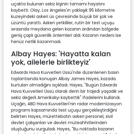
uçakta bulunan sekiz kişinin tamamı hayatını
kaybetti. Olay, Los Angeles'ın yaklaşık 95 kilometre
kuzeyindeki askeri üs çevresinde büyük bir şok ve
üzüntü yarattı. Askeri yetkililer, rutin bir test uçuşu
sırasında meydana gelen kazanın ardından bölgede
geniş çaplı güvenlik önlemleri aldı. Kazanın nedeni ise
henüz netlik kazanmadı.
Albay Hayes: 'Hayatta kalan
yok, ailelerle birlikteyiz'
Edwards Hava Kuvvetleri Üssü'nde düzenlenen basın
toplantısında konuşan Albay James Hayes, kazada
kurtulan olmadığını açıkladı. Hayes, "Bugün Edwards
Hava Kuvvetleri Üssü olarak derin bir trajedi yaşadık ve
sekiz değerli Amerikalıyı kaybettik" ifadelerini kullandı.
Uçağın, ABD Hava Kuvvetleri'nin radar modernizasyon
programı kapsamında test uçuşu gerçekleştirdiğini
belirten Hayes, mürettebatın askeri personel, sivil
devlet çalışanları ve devlet müteahhitlerinden
oluştuğunu vurguladı. Hayes, "Bu noktada kazanın