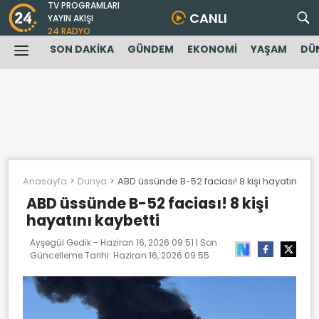
TV PROGRAMLARI
CANLI
YAYIN AKIŞI
24 RADYO
SON DAKİKA
GÜNDEM
EKONOMİ
YAŞAM
DÜ
Anasayfa
Dunya
ABD üssünde B-52 faciası! 8 kişi hayatını kay
ABD üssünde B-52 faciası! 8 kişi
hayatını kaybetti
Ayşegül Gedik -
Haziran 16, 2026 09:51
| Son
Güncelleme Tarihi:
Haziran 16, 2026 09:55