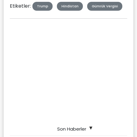
Etiketler:
Trump
Hindistan
Gümrük Vergisi
Son Haberler