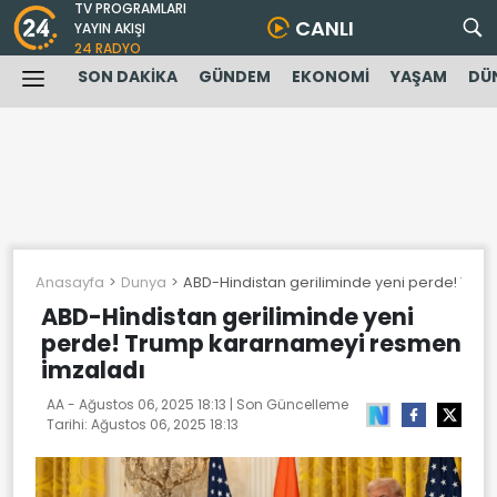
TV PROGRAMLARI
CANLI
YAYIN AKIŞI
24 RADYO
SON DAKİKA
GÜNDEM
EKONOMİ
YAŞAM
DÜ
Anasayfa
Dunya
ABD-Hindistan geriliminde yeni perde! Tru
ABD-Hindistan geriliminde yeni
perde! Trump kararnameyi resmen
imzaladı
AA -
Ağustos 06, 2025 18:13
| Son Güncelleme
Tarihi:
Ağustos 06, 2025 18:13