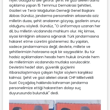
niyet olduğunu dile getirdi. Şehit ve gazi aileleri adına
açıklama yapan 15 Temmuz Demokrasi Şehitleri,
Gazileri ve Terör Mağdurları Derneği Genel Başkanı
Abbas Gündüz, jandarma personelinin arkasında aziz
milletin duası, şehit analarının gözyaşı, gazilerin onuru
olduğunu söyledi. Gündüz, "O üniformaya uzanan her
dil, bu milletin vicdanında mahkum olur. Hiç kimse,
siyasi kimliğinin arkasına sığınarak Türk jandarmasına
hakaret etme cüretini gösteremez. Bu yapılan,
sadece jandarmamıza değil; devlete, millete ve
şehitlerimizin hatırasına açık bir saygısızlıktır. Bu tür
hadsiz açıklamaların hesabı hem hukuk önünde hem
de milletimizin vicdanında mutlaka sorulacaktır.
Devletini hedef alan, güvenlik güçlerini
itibarsızlaştırmaya çalışan hiçbir söylem karşılıksız
kalmaz. Şehit ve gazi aileleri olarak CHP Milletvekili
Suat Özçağdaş hakkında kahraman jandarma
personelimize ettiği hakaretten dolayı suç
duyurusunda bulunduk" dedi.