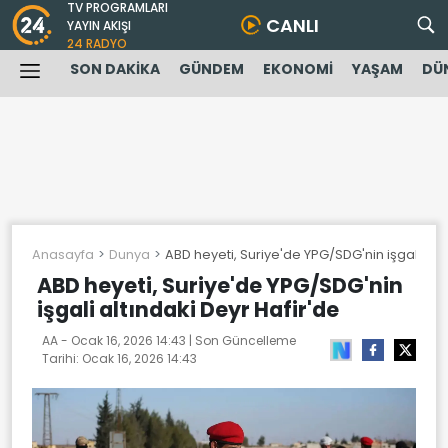
TV PROGRAMLARI
CANLI
YAYIN AKIŞI
24 RADYO
SON DAKİKA
GÜNDEM
EKONOMİ
YAŞAM
DÜ
Anasayfa
Dunya
ABD heyeti, Suriye'de YPG/SDG'nin işgali altı
ABD heyeti, Suriye'de YPG/SDG'nin
işgali altındaki Deyr Hafir'de
AA -
Ocak 16, 2026 14:43
| Son Güncelleme
Tarihi:
Ocak 16, 2026 14:43