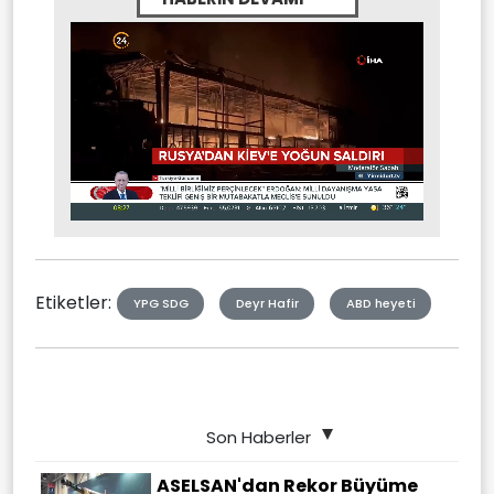
Stream
Unmute
Type
Etiketler:
YPG SDG
Deyr Hafir
ABD heyeti
Son Haberler
ASELSAN'dan Rekor Büyüme