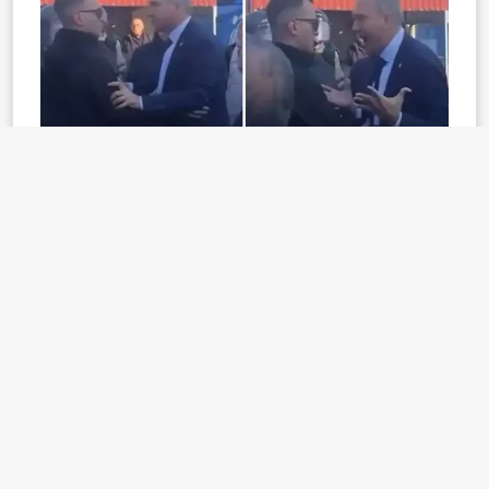
Suat Özçağdaş
CHP Milletvekili
Etiketler:
Hakaret suç duyurusu