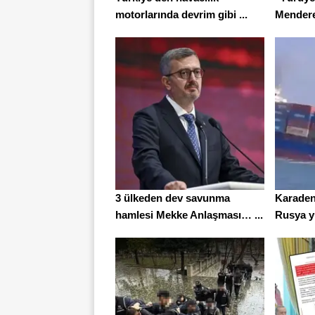
motorlarında devrim gibi ...
Menderes
3 ülkeden dev savunma
Karadeni
hamlesi Mekke Anlaşması… ...
Rusya yü