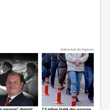
Native Ads By Pigeoon
n parayım" demişti:
2,5 milyar liralık dev vurguna