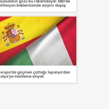
iyasaların gözü bu rakamdaydı: ABD'de
nflasyon beklentisinde sürpriz düşüş
vrupa'da göçmen çatlağı: İspanya'dan
talya'ya misilleme sinyali