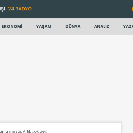
IŞI
24 RADYO
EKONOMİ
YAŞAM
DÜNYA
ANALİZ
YAZ
an'a mesaj: Artık çok geç