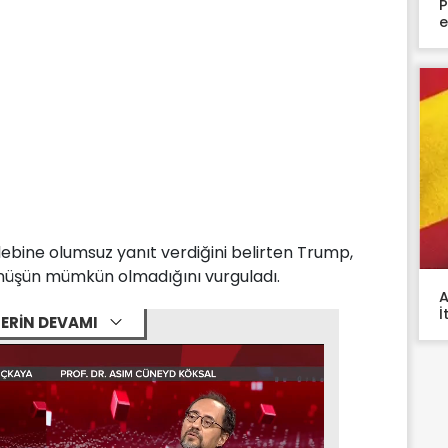
P
e
bine olumsuz yanıt verdiğini belirten Trump,
nüşün mümkün olmadığını vurguladı.
A
İ
ERİN DEVAMI