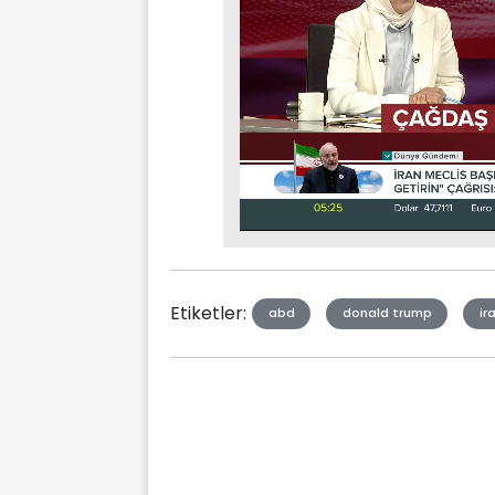
Stream
Mute
Type
Etiketler:
abd
donald trump
ir