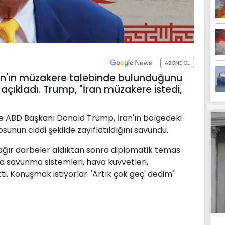
ABONE OL
an'ın müzakere talebinde bulunduğunu
 açıkladı. Trump, "İran müzakere istedi,
öre ABD Başkanı Donald Trump, İran'ın bölgedeki
osunun ciddi şekilde zayıflatıldığını savundu.
ğır darbeler aldıktan sonra diplomatik temas
va savunma sistemleri, hava kuvvetleri,
ti. Konuşmak istiyorlar. 'Artık çok geç' dedim"