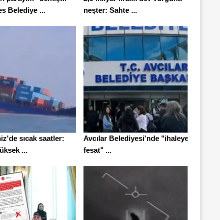
 Belediye ...
neşter: Sahte ...
z'de sıcak saatler:
Avcılar Belediyesi'nde "ihaleye
ksek ...
fesat" ...