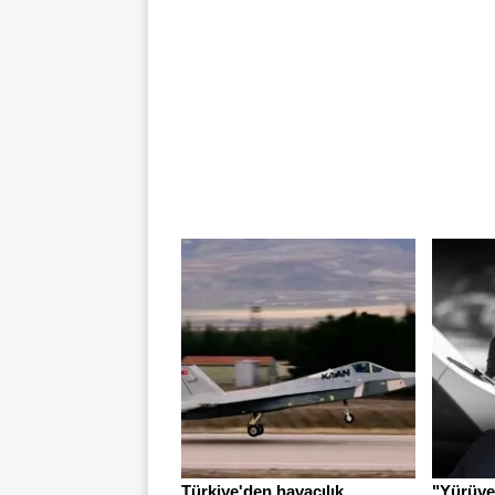
Türkiye'den havacılık
"Yürüye