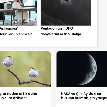
Anlaşması"
Pentagon gizli UFO
erin kirli planını alt ...
dosyalarını açtı: 5. dalga ...
şlar neden artık daha
NASA ve Çin, Ay'daki su
un süre ötüyor?
buzunu bulmak için yarışı