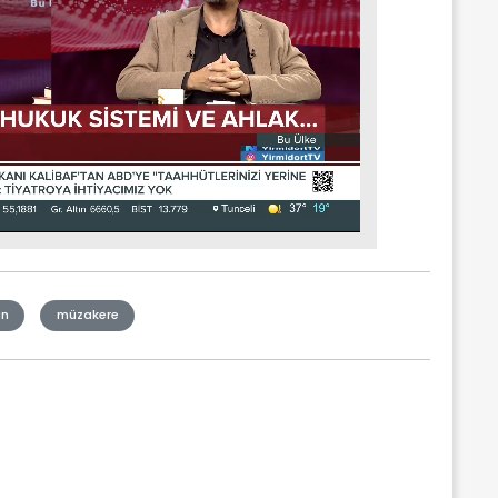
an
müzakere