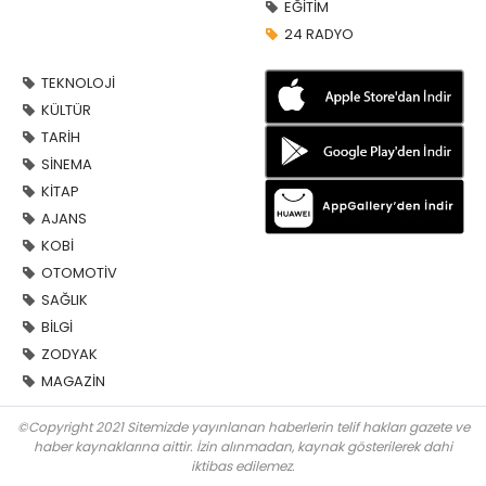
EĞİTİM
24 RADYO
TEKNOLOJİ
KÜLTÜR
TARİH
SİNEMA
KİTAP
AJANS
KOBİ
OTOMOTİV
SAĞLIK
BİLGİ
ZODYAK
MAGAZİN
©Copyright 2021 Sitemizde yayınlanan haberlerin telif hakları gazete ve
haber kaynaklarına aittir. İzin alınmadan, kaynak gösterilerek dahi
iktibas edilemez.