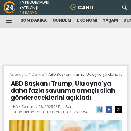
TV PROGRAMLARI
CANLI
YAYIN AKIŞI
24 RADYO
SON DAKİKA
GÜNDEM
EKONOMİ
YAŞAM
DÜ
Anasayfa
Dunya
ABD Başkanı Trump, Ukrayna'ya daha fazla 
ABD Başkanı Trump, Ukrayna'ya
daha fazla savunma amaçlı silah
göndereceklerini açıkladı
İHA -
Temmuz 08, 2025 12:54
| Son
Güncelleme Tarihi:
Temmuz 08, 2025 12:54