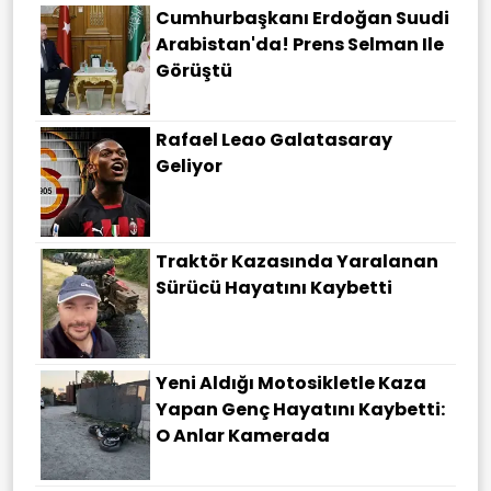
Cumhurbaşkanı Erdoğan Suudi
Arabistan'da! Prens Selman Ile
Görüştü
Rafael Leao Galatasaray
Geliyor
Traktör Kazasında Yaralanan
Sürücü Hayatını Kaybetti
Yeni Aldığı Motosikletle Kaza
Yapan Genç Hayatını Kaybetti:
O Anlar Kamerada