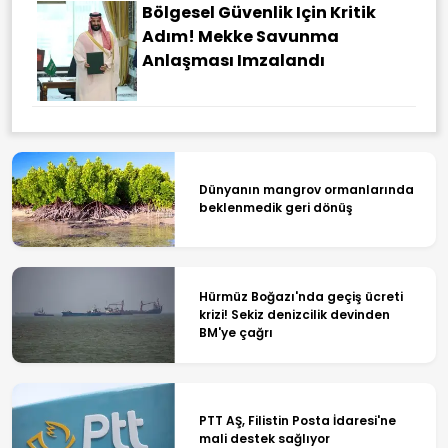
Bölgesel Güvenlik Için Kritik
Adım! Mekke Savunma
Anlaşması Imzalandı
Dünyanın mangrov ormanlarında
beklenmedik geri dönüş
Hürmüz Boğazı'nda geçiş ücreti
krizi! Sekiz denizcilik devinden
BM'ye çağrı
PTT AŞ, Filistin Posta İdaresi'ne
mali destek sağlıyor