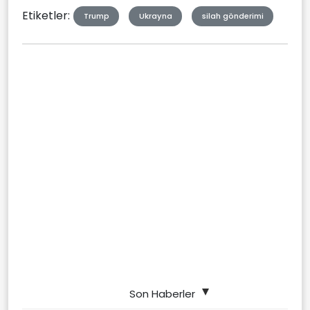
Etiketler:
Trump
Ukrayna
silah gönderimi
Son Haberler