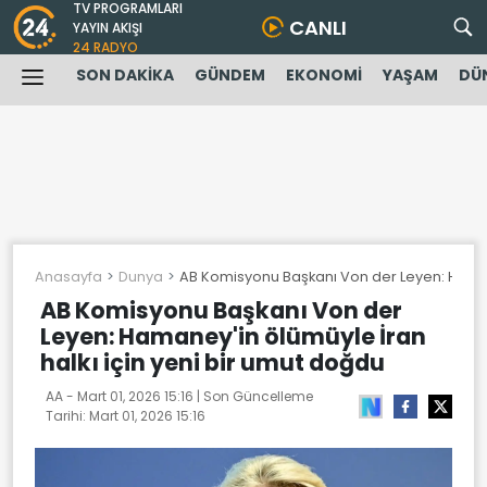
TV PROGRAMLARI
CANLI
YAYIN AKIŞI
24 RADYO
SON DAKİKA
GÜNDEM
EKONOMİ
YAŞAM
DÜ
Anasayfa
Dunya
AB Komisyonu Başkanı Von der Leyen: Hamane
AB Komisyonu Başkanı Von der
Leyen: Hamaney'in ölümüyle İran
halkı için yeni bir umut doğdu
AA -
Mart 01, 2026 15:16
| Son Güncelleme
Tarihi:
Mart 01, 2026 15:16