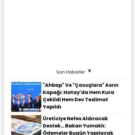
Son Haberler
"Ahbap" Ve "çavuşlara" Asrın
Kapağı: Hatay'da Hem Kura
Çekildi Hem Dev Teslimat
Yapıldı
Üreticiye Nefes Aldıracak
Destek... Bakan Yumaklı:
Ödemeler Bugün Yapılacak