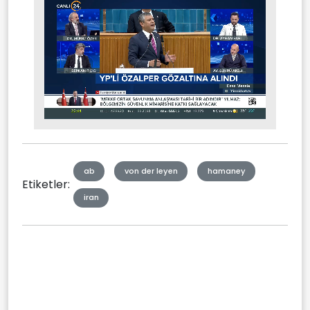
Stream
Mute
Type
ab
von der leyen
hamaney
Etiketler:
iran