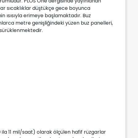
sorumludur. PLOS One dergisinde yayınlanan
lar sıcaklıklar düştükçe gece boyunca
n ısısıyla erimeye başlamaktadır. Buz
larca metre genişliğindeki yüzen buz panelleri,
sürüklenmektedir.
 ila 11 mil/saat) olarak ölçülen hafif rüzgarlar