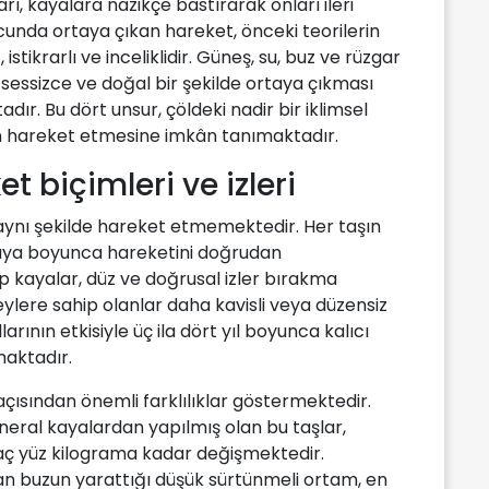
ı, kayalara nazikçe bastırarak onları ileri
unda ortaya çıkan hareket, önceki teorilerin
ikrarlı ve inceliklidir. Güneş, su, buz ve rüzgar
sessizce ve doğal bir şekilde ortaya çıkması
ır. Bu dört unsur, çöldeki nadir bir iklimsel
ın hareket etmesine imkân tanımaktadır.
et biçimleri ve izleri
aynı şekilde hareket etmemektedir. Her taşın
 playa boyunca hareketini doğrudan
ip kayalar, düz ve doğrusal izler bırakma
ylere sahip olanlar daha kavisli veya düzensiz
llarının etkisiyle üç ila dört yıl boyunca kalıcı
aktadır.
açısından önemli farklılıklar göstermektedir.
ineral kayalardan yapılmış olan bu taşlar,
kaç yüz kilograma kadar değişmektedir.
an buzun yarattığı düşük sürtünmeli ortam, en