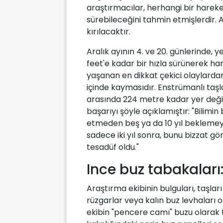
araştırmacılar, herhangi bir hareke
sürebileceğini tahmin etmişlerdir. 
kırılacaktır.
Aralık ayının 4. ve 20. günlerinde, 
feet'e kadar bir hızla sürünerek ha
yaşanan en dikkat çekici olaylarda
içinde kaymasıdır. Enstrümanlı taşl
arasında 224 metre kadar yer değiş
başarıyı şöyle açıklamıştır: "Bilimi
etmeden beş ya da 10 yıl beklemey
sadece iki yıl sonra, bunu bizzat
tesadüf oldu."
Ince buz tabakaları
Araştırma ekibinin bulguları, taşla
rüzgarlar veya kalın buz levhaları
ekibin "pencere camı" buzu olarak t