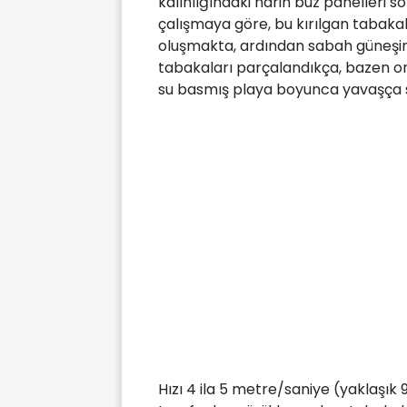
kalınlığındaki narin buz panelleri 
çalışmaya göre, bu kırılgan tabaka
oluşmakta, ardından sabah güneşini
tabakaları parçalandıkça, bazen on
su basmış playa boyunca yavaşça 
Hızı 4 ila 5 metre/saniye (yaklaşık 9