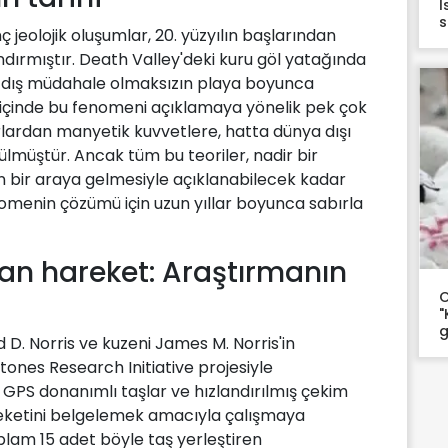
İ
s
nç jeolojik oluşumlar, 20. yüzyılın başlarından
dırmıştır. Death Valley'deki kuru göl yatağında
r dış müdahale olmaksızın playa boyunca
 içinde bu fenomeni açıklamaya yönelik pek çok
arlardan manyetik kuvvetlere, hatta dünya dışı
sürülmüştür. Ancak tüm bu teoriler, nadir bir
 bir araya gelmesiyle açıklanabilecek kadar
fenomenin çözümü için uzun yıllar boyunca sabırla
n hareket: Araştırmanın
O
"
g
d D. Norris ve kuzeni James M. Norris'in
tones Research Initiative projesiyle
, GPS donanımlı taşlar ve hızlandırılmış çekim
reketini belgelemek amacıyla çalışmaya
plam 15 adet böyle taş yerleştiren