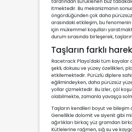
tarafından sürüklenen buz tabakalar
itmektedir. Bu mekanizmanın sonuc
öngördüğünden çok daha pürüzsüz, ist
arasındaki etkileşim, bu fenomenin 
için mükemmel koşulları yaratmaktad
durum sırasında birleşerek, taşlar
Taşların farklı harek
Racetrack Playa'daki tüm kayalar 
şekli, dokusu ve yüzey özellikleri,
etkilemektedir. Pürüzlü diplere sah
eğilimindeyken, daha pürüzsüz yüze
yollar çizmektedir. Bu izler, çöl koşu
olabilmekte, zamanla yavaşça solm
Taşların kendileri boyut ve bileşim 
Genellikle dolomit ve siyenit gibi m
ağırlıkları birkaç yüz gramdan bir
Kütlelerine rağmen, sığ su ve kayg