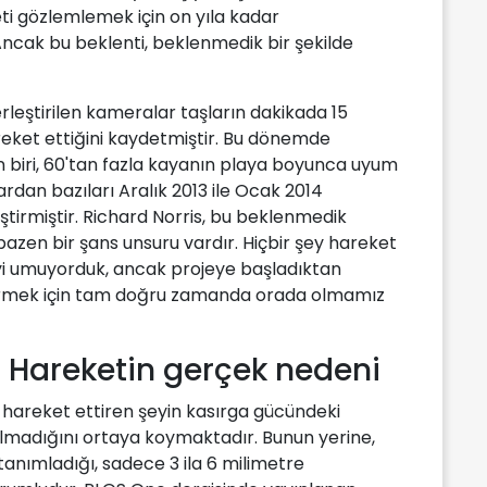
ti gözlemlemek için on yıla kadar
Ancak bu beklenti, beklenmedik bir şekilde
yerleştirilen kameralar taşların dakikada 15
reket ettiğini kaydetmiştir. Bu dönemde
n biri, 60'tan fazla kayanın playa boyunca uyum
ardan bazıları Aralık 2013 ile Ocak 2014
tirmiştir. Richard Norris, bu beklenmedik
n bazen bir şans unsuru vardır. Hiçbir şey hareket
i umuyorduk, ancak projeye başladıktan
 görmek için tam doğru zamanda orada olmamız
: Hareketin gerçek nedeni
rı hareket ettiren şeyin kasırga gücündeki
 olmadığını ortaya koymaktadır. Bunun yerine,
anımladığı, sadece 3 ila 6 milimetre