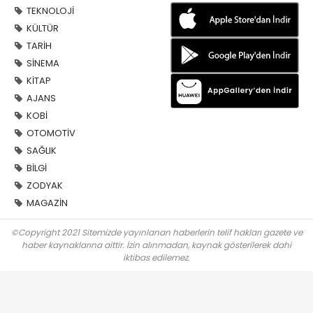
TEKNOLOJİ
KÜLTÜR
TARİH
SİNEMA
KİTAP
AJANS
KOBİ
OTOMOTİV
SAĞLIK
BİLGİ
ZODYAK
MAGAZİN
©Copyright 2021 Sitemizde yayınlanan haberlerin telif hakları gazete ve
haber kaynaklarına aittir. İzin alınmadan, kaynak gösterilerek dahi
iktibas edilemez.