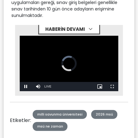
uygulamaları gereği, sınav giriş belgeleri genellikle
sınav tarihinden 10 gün önce adayların erişimine
sunulmaktadır.
HABERİN DEVAMI
Stream
LIVE
Pause
Mute
Picture-
Fullscreen
in-
Picture
Type
milli savunma üniversitesi
2026 msü
Etiketler:
msü ne zaman