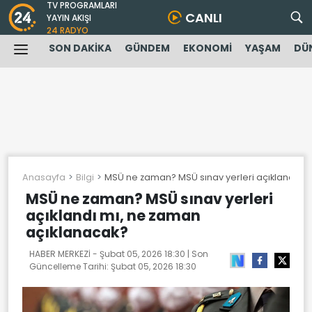
TV PROGRAMLARI
CANLI
YAYIN AKIŞI
24 RADYO
SON DAKİKA
GÜNDEM
EKONOMİ
YAŞAM
DÜ
Anasayfa
Bilgi
MSÜ ne zaman? MSÜ sınav yerleri açıklandı m
MSÜ ne zaman? MSÜ sınav yerleri
açıklandı mı, ne zaman
açıklanacak?
HABER MERKEZİ -
Şubat 05, 2026 18:30
| Son
Güncelleme Tarihi:
Şubat 05, 2026 18:30