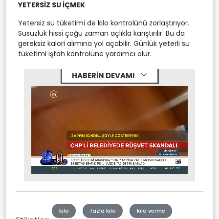
YETERSİZ SU İÇMEK
Yetersiz su tüketimi de kilo kontrolünü zorlaştırıyor.
Susuzluk hissi çoğu zaman açlıkla karıştırılır. Bu da
gereksiz kalori alımına yol açabilir. Günlük yeterli su
tüketimi iştah kontrolüne yardımcı olur.
HABERİN DEVAMI
Stream
Mute
Type
kilo
fazla kilo
kilo verme