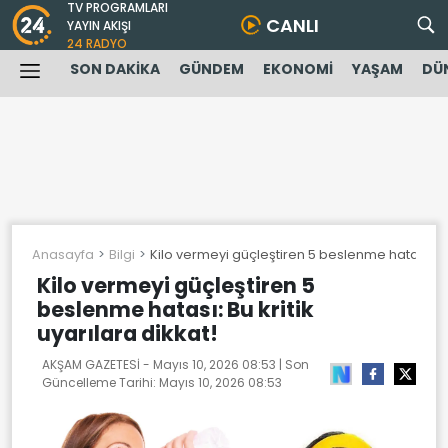
TV PROGRAMLARI
CANLI
YAYIN AKIŞI
24 RADYO
SON DAKİKA
GÜNDEM
EKONOMİ
YAŞAM
DÜ
Anasayfa
Bilgi
Kilo vermeyi güçleştiren 5 beslenme hatası: Bu k
Kilo vermeyi güçleştiren 5
beslenme hatası: Bu kritik
uyarılara dikkat!
AKŞAM GAZETESİ -
Mayıs 10, 2026 08:53
| Son
Güncelleme Tarihi:
Mayıs 10, 2026 08:53