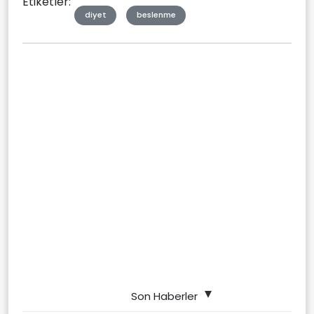
Etiketler:
diyet
beslenme
Son Haberler