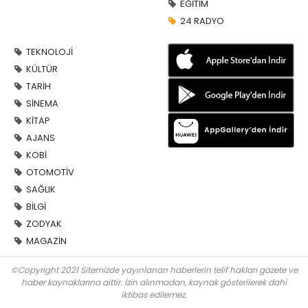
EĞİTİM
24 RADYO
TEKNOLOJİ
KÜLTÜR
TARİH
SİNEMA
KİTAP
AJANS
KOBİ
OTOMOTİV
SAĞLIK
BİLGİ
ZODYAK
MAGAZİN
©Copyright 2021 Sitemizde yayınlanan haberlerin telif hakları gazete ve
haber kaynaklarına aittir. İzin alınmadan, kaynak gösterilerek dahi
iktibas edilemez.