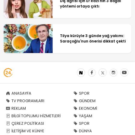
Diş ağrısı için Er Razi'nin 3 doğal
yöntemi ortaya çıktı
Tilya kürüyle 3 günde yağ yakımı:
Saraçoğlu'nun önerisi dikkat çekti
ANASAYFA
SPOR
TV PROGRAMLARI
GÜNDEM
REKLAM
EKONOMİ
BİLGİ TOPLUMU HİZMETLERİ
YAŞAM
ÇEREZ POLİTİKASI
SPOR
İLETİŞİM VE KÜNYE
DÜNYA