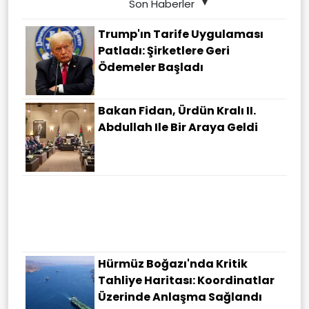
Son Haberler
Trump'ın Tarife Uygulaması
Patladı: Şirketlere Geri
Ödemeler Başladı
Bakan Fidan, Ürdün Kralı II.
Abdullah Ile Bir Araya Geldi
Şanlıurfa'da Akrabaların Mal
Kavgası Meydan Savaşına
Döndü: Çok Sayıda Yaralı Var
Hürmüz Boğazı'nda Kritik
Tahliye Haritası: Koordinatlar
Üzerinde Anlaşma Sağlandı