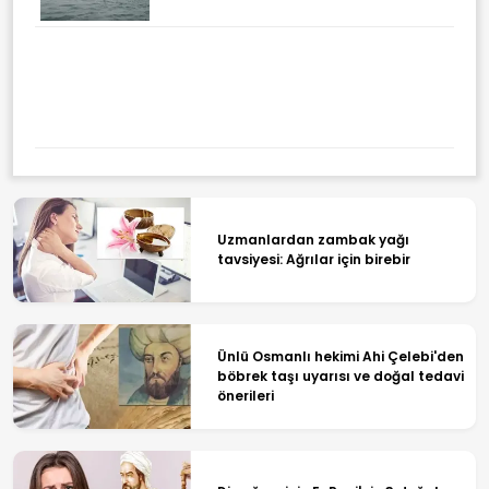
Şehit Aileleri Ve Gaziler Için
Tarihi Adım: Malul
Sayılmayanlara Ilk Kez Maaş
Bağlanıyor
Uzmanlardan zambak yağı
tavsiyesi: Ağrılar için birebir
Ünlü Osmanlı hekimi Ahi Çelebi'den
böbrek taşı uyarısı ve doğal tedavi
önerileri