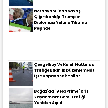
Netanyahu'dan Savaş
Çığırtkanlığı: Trump'ın
Diplomasi Yolunu Tıkama
Peşinde
Kızıldeniz'de Tansiyon
Düşmüyor! Husiler: Abluka
Kalkana Kadar Suudi
Gemilerine Geçit Yok
Çengelköy Ve Kuleli Hattında
Trafiğe Etkinlik Düzenlemesi!
İşte Kapanacak Yollar
Boğaz'da "Vela Prime" Krizi
Yaşanmıştı: Gemi Trafiği
Yeniden Açıldı