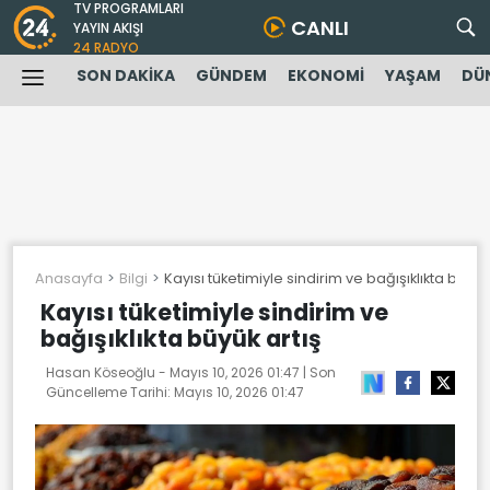
TV PROGRAMLARI
CANLI
YAYIN AKIŞI
24 RADYO
SON DAKİKA
GÜNDEM
EKONOMİ
YAŞAM
DÜ
Anasayfa
Bilgi
Kayısı tüketimiyle sindirim ve bağışıklıkta büyük
Kayısı tüketimiyle sindirim ve
bağışıklıkta büyük artış
Hasan Köseoğlu -
Mayıs 10, 2026 01:47
| Son
Güncelleme Tarihi:
Mayıs 10, 2026 01:47