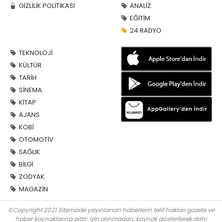
GİZLİLİK POLİTİKASI
ANALİZ
EĞİTİM
24 RADYO
TEKNOLOJİ
KÜLTÜR
TARİH
SİNEMA
KİTAP
AJANS
KOBİ
OTOMOTİV
SAĞLIK
BİLGİ
ZODYAK
MAGAZİN
©Copyright 2021 Sitemizde yayınlanan haberlerin telif hakları gazete ve
haber kaynaklarına aittir. İzin alınmadan, kaynak gösterilerek dahi