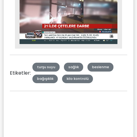
Stream
Mute
Type
turşu suyu
sağlık
beslenme
Etiketler:
bağışıklık
kilo kontrolü