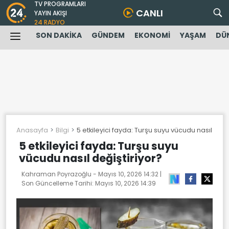
TV PROGRAMLARI
CANLI
YAYIN AKIŞI
24 RADYO
SON DAKİKA
GÜNDEM
EKONOMİ
YAŞAM
DÜ
Anasayfa
Bilgi
5 etkileyici fayda: Turşu suyu vücudu nasıl deği
5 etkileyici fayda: Turşu suyu
vücudu nasıl değiştiriyor?
Kahraman Poyrazoğlu -
Mayıs 10, 2026 14:32
|
Son Güncelleme Tarihi:
Mayıs 10, 2026 14:39