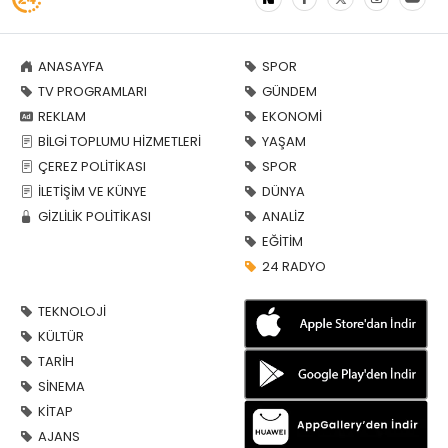
ANASAYFA
SPOR
TV PROGRAMLARI
GÜNDEM
REKLAM
EKONOMİ
BİLGİ TOPLUMU HİZMETLERİ
YAŞAM
ÇEREZ POLİTİKASI
SPOR
İLETİŞİM VE KÜNYE
DÜNYA
GİZLİLİK POLİTİKASI
ANALİZ
EĞİTİM
24 RADYO
TEKNOLOJİ
KÜLTÜR
TARİH
SİNEMA
KİTAP
AJANS