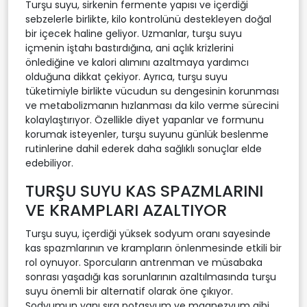
Turşu suyu, sirkenin fermente yapısı ve içerdiği
sebzelerle birlikte, kilo kontrolünü destekleyen doğal
bir içecek haline geliyor. Uzmanlar, turşu suyu
içmenin iştahı bastırdığına, ani açlık krizlerini
önlediğine ve kalori alımını azaltmaya yardımcı
olduğuna dikkat çekiyor. Ayrıca, turşu suyu
tüketimiyle birlikte vücudun su dengesinin korunması
ve metabolizmanın hızlanması da kilo verme sürecini
kolaylaştırıyor. Özellikle diyet yapanlar ve formunu
korumak isteyenler, turşu suyunu günlük beslenme
rutinlerine dahil ederek daha sağlıklı sonuçlar elde
edebiliyor.
TURŞU SUYU KAS SPAZMLARINI
VE KRAMPLARI AZALTIYOR
Turşu suyu, içerdiği yüksek sodyum oranı sayesinde
kas spazmlarının ve krampların önlenmesinde etkili bir
rol oynuyor. Sporcuların antrenman ve müsabaka
sonrası yaşadığı kas sorunlarının azaltılmasında turşu
suyu önemli bir alternatif olarak öne çıkıyor.
Sodyumun yanı sıra potasyum ve magnezyum gibi