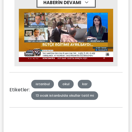
HABERİN DEVAMI
Stream
Mute
Type
istanbul
okul
kar
Etiketler:
13 ocak istanbulda okullar tatil mi