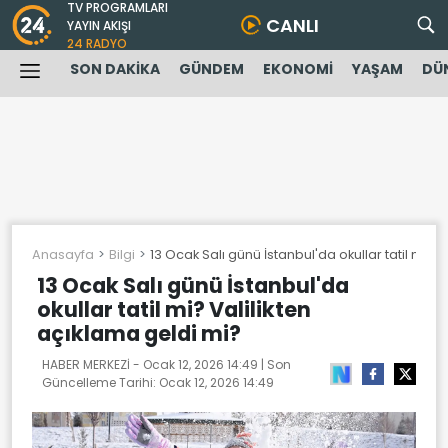
TV PROGRAMLARI
CANLI
YAYIN AKIŞI
24 RADYO
SON DAKİKA
GÜNDEM
EKONOMİ
YAŞAM
DÜ
Anasayfa
Bilgi
13 Ocak Salı günü İstanbul'da okullar tatil mi? 
13 Ocak Salı günü İstanbul'da
okullar tatil mi? Valilikten
açıklama geldi mi?
HABER MERKEZİ -
Ocak 12, 2026 14:49
| Son
Güncelleme Tarihi:
Ocak 12, 2026 14:49