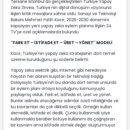
Tersane İstanbul'da gerçekleştirilen Türkiye Yapay
Zeka Zirvesi, Türkiye'nin dijital dönüşüm vizyonuna
ilişkin kritik mesajlara sahne oldu. Sanayi ve Teknoloji
Bakanı Mehmet Fatih Kacır, 2026-2030 dönemini
kapsayan yeni yapay zeka eylem planına ilişkin 24
TV'ye özel açıklamalarda bulundu.
"FARK ET – İSTİFADE ET – ÜRET – YÖNET" MODELİ
Kacır, Türkiye'nin yapay zeka stratejisinin dört temel
üzerine kurulduğunu şu sözlerle belirtti:
Yapay zeka elektrik gibi, internet gibi neredeyse
hayatın her alanını kuşatan bir teknoloji başlığı.
Dolayısıyla Türkiye'nin bu alanda dört temel unsurda
bir eylem planı ortaya koyduğunu kamuoyuyla
paylaşmış olduk. Fark et, istifade et, üret ve yönet.
Bunlar aslında atacağımız adımlar özeti niteliğinde ve
bu kavramları da çok dikkatli seçtik. Örneğin kullan
demedik, istifade et dedik. Çünkü kullanmak iyiye
kullanmakla beraber kötüye kullanımı da çağrıştıran
bir kavram ama istifade etmek değer oluşturmuyor.