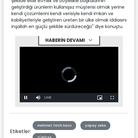
şekilde elde etmek ve böylelikle başkalarının
geliştirdiği ürünlerin kullanışsız müşterisi olmak yerine
kendi çözümlerini kendi verisiyle kendi imkan ve
kabiliyetleriyle geliştiren üreten bir ülke olmak iddiasını
inşallah en güçlü şekilde sürdüreceğiz" diye konuştu.
HABERİN DEVAMI
Video
Player
is
loading.
Stream
LIVE
Pause
Mute
Picture-
Fullscreen
in-
Picture
Type
mehmet fatih kacır
yapay zeka
Etiketler:
TÜBİTAK