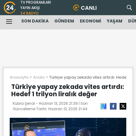
TV PROGRAMLARI
CANLI
YAYIN AKIŞI
24 RADYO
SON DAKİKA
GÜNDEM
EKONOMİ
YAŞAM
DÜ
Anasayfa
Analiz
Türkiye yapay zekada vites artırdı: Hedef 1 tri
Türkiye yapay zekada vites artırdı:
Hedef 1 trilyon liralık değer
Kübra Şenal -
Haziran 13, 2026 21:39
| Son
Güncelleme Tarihi:
Haziran 13, 2026 21:44