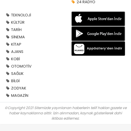
24 RADYO
TEKNOLOJİ
KÜLTÜR
TARİH
SİNEMA
KİTAP
AJANS
KOBİ
OTOMOTİV
SAĞLIK
BİLGİ
ZODYAK
MAGAZİN
©Copyright 2021 Sitemizde yayınlanan haberlerin telif hakları gazete ve
haber kaynaklarına aittir. İzin alınmadan, kaynak gösterilerek dahi
iktibas edilemez.