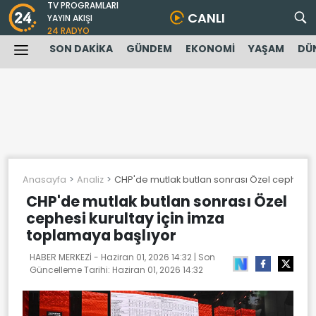
TV PROGRAMLARI
CANLI
YAYIN AKIŞI
24 RADYO
SON DAKİKA
GÜNDEM
EKONOMİ
YAŞAM
DÜ
Anasayfa
Analiz
CHP'de mutlak butlan sonrası Özel cephesi k
CHP'de mutlak butlan sonrası Özel
cephesi kurultay için imza
toplamaya başlıyor
HABER MERKEZİ -
Haziran 01, 2026 14:32
| Son
Güncelleme Tarihi:
Haziran 01, 2026 14:32