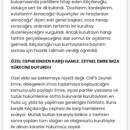
buluşmasında partililere hitap eden Kılıçdaroğlu,
oldukça sert bir dil kullandı. "Dostlarım, kardeşlerim,
evlatlarım! Arınacağız! Rüşvetçiler ve hırsızlardan
arınacağız" diyen eski genel başkan, önce hesap
soracağını, ardından tertemiz bir kurultay
düzenleyeceğini vurguladı. Ancak kurultayın hangi
tarihte gerçekleşeceğine dair somut bir açıklama
gelmedi. Kılıçdaroğlu'nun kurmaylarına bayram
sonrası için hazırlık talimatı verdiği öğrenildi.
ÖZEL CEPHESİNDEN KARŞI HAMLE: ZEYNEL EMRE İMZA
SÜRECİNİ DUYURDU
Özel ekibi ise beklemeye niyetli değil. CHP'li Zeynel
Emre, delegelerin imza toplamaya başlayacağını
kamuoyuyla paylaştı. Emre, siyasi partiler yasasına ve
tüzük hükümlerine atıfta bulunarak kurultayların en
fazla üç yılda bir yapılması gerektiğini hatırlattı. Buna
karşılık Kılıçdaroğlu cephesi de karşı hamlelerini
sıralıyor. Mutlak butlan kararıyla birlikte o tarihten
sonra yapılan tüm olağan ve olağanüstü kurultaylar
ile alınan kararlar hükümsüz sayıldı.