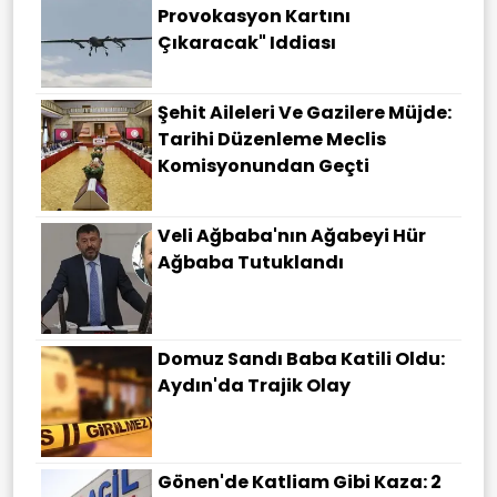
Provokasyon Kartını
Çıkaracak" Iddiası
Şehit Aileleri Ve Gazilere Müjde:
Tarihi Düzenleme Meclis
Komisyonundan Geçti
Veli Ağbaba'nın Ağabeyi Hür
Ağbaba Tutuklandı
Domuz Sandı Baba Katili Oldu:
Aydın'da Trajik Olay
Gönen'de Katliam Gibi Kaza: 2