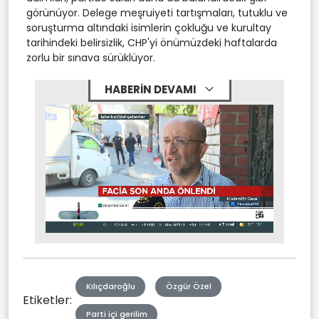
görünüyor. Delege meşruiyeti tartışmaları, tutuklu ve
soruşturma altındaki isimlerin çokluğu ve kurultay
tarihindeki belirsizlik, CHP'yi önümüzdeki haftalarda
zorlu bir sınava sürüklüyor.
HABERİN DEVAMI
Stream
Mute
Type
Kılıçdaroğlu
Özgür Özel
Etiketler:
Parti içi gerilim