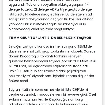
uygulandı. Tablonun boyutları oldukça çarpıcı: 44
delege tutuklu, 21 delege AK Parti'ye geçti, 5 delege
istifa etti, 14 delege ihraç edildi ve 163 delegenin adı
soruşturma dosyalarında geçiyor. Bu koşullar altında
yapılacak bir kurultayın sağlıklı ve kapsayıcı olup
olamayacağı ciddi biçimde sorgulanıyor.
TBMM GRUP TOPLANTISI DA BELİRSİZLİK TAŞIYOR
Bir diğer tartışma konusu ise her salı günü TBMM'de
düzenlenen haftalık grup toplantısının akıbeti. Göreve
dönen Kılıçdaroğlu, toplantı tarihinin ilerleyen
günlerde belirleneceğini söyledi. Ancak CHP Milletvekili
Murat Emir, bu açıklamaya şaşırdıklarını ifade etti.
Emir, "Bu sorunun sorulmasına dahi şaşırdığımızı
belirtmeliyim" diyerek parti içindeki rahatsızlığı gözler
önüne serdi.
Bayram tatilinin sona ermesiyle birlikte CHP'de iki
cephe arasındaki mücadele yeni bir evreye girdi. Özel
ekibinin imza hamlesi ile Kılıçdaroğlu'nun karşı
adımları, partide suları daha da bulandıracak gibi