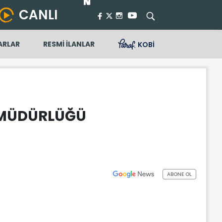
CANLI
ARLAR
RESMİ İLANLAR
KOBİ
İ MÜDÜRLÜĞÜ
ABONE OL