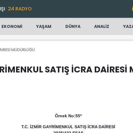
IŞI
24 RADYO
EKONOMİ
YAŞAM
DÜNYA
ANALİZ
YAZ
DAİRESİ MÜDÜRLÜĞÜ
RİMENKUL SATIŞ İCRA DAİRES
Örnek No:55*
T.C.
İZMİR
GAYRİMENKUL SATIŞ İCRA DAİRESİ