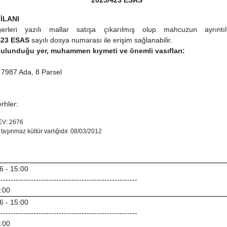
2025/423 ESAS
İLANI
eri yazılı mallar satışa çıkarılmış olup mahcuzun ayrıntılı g
423 ESAS
sayılı dosya numarası ile erişim sağlanabilir.
, bulunduğu yer, muhammen kıymeti ve önemli vasıfları:
, 7987 Ada, 8 Parsel
rhler:
EV: 2676
aşınmaz kültür varlığıdır. 08/03/2012
6 - 15:00
-------------------------------------------------------
5:00
6 - 15:00
-------------------------------------------------------
5:00