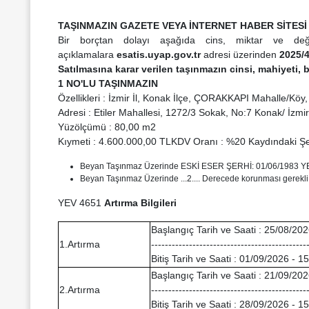
TAŞINMAZIN GAZETE VEYA İNTERNET HABER SİTESİ 
Bir borçtan dolayı aşağıda cins, miktar ve değerl
açıklamalara
esatis.uyap.gov.tr
adresi üzerinden
2025/
Satılmasına karar verilen taşınmazın cinsi, mahiyeti
1 NO'LU TAŞINMAZIN
Özellikleri : İzmir İl, Konak İlçe, ÇORAKKAPI Mahalle/Köy
Adresi : Etiler Mahallesi, 1272/3 Sokak, No:7 Konak/ İzmir
Yüzölçümü : 80,00 m2
Kıymeti : 4.600.000,00 TLKDV Oranı : %20 Kaydındaki Şe
Beyan Taşınmaz Üzerinde ESKİ ESER ŞERHİ: 01/06/1983 Y
Beyan Taşınmaz Üzerinde ...2.... Derecede korunması gerekli t
YEV 4651
Artırma Bilgileri
Başlangıç Tarih ve Saati : 25/08/202
1.Artırma
---------------------------------------------
Bitiş Tarih ve Saati : 01/09/2026 - 1
Başlangıç Tarih ve Saati : 21/09/202
2.Artırma
---------------------------------------------
Bitiş Tarih ve Saati : 28/09/2026 - 1