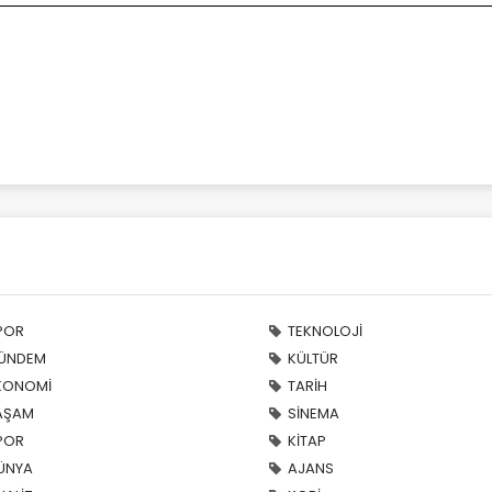
POR
TEKNOLOJİ
ÜNDEM
KÜLTÜR
KONOMİ
TARİH
AŞAM
SİNEMA
POR
KİTAP
ÜNYA
AJANS