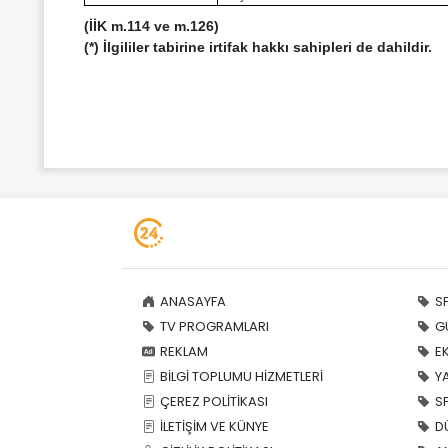
(İİK m.114 ve m.126)
(*) İlgililer tabirine irtifak hakkı sahipleri de dahildir.
ANASAYFA
S
TV PROGRAMLARI
G
REKLAM
E
BİLGİ TOPLUMU HİZMETLERİ
Y
ÇEREZ POLİTİKASI
S
İLETİŞİM VE KÜNYE
D