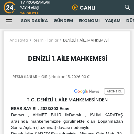
TV PROGRAMLARI
CANLI
YAYIN AKIŞI
24 RADYO
SON DAKİKA
GÜNDEM
EKONOMİ
YAŞAM
DÜ
Anasayfa
Resmi-İlanlar
DENİZLİ 1. AİLE MAHKEMESİ
DENİZLİ 1. AİLE MAHKEMESİ
RESMİ İLANLAR - GİRİŞ
Haziran 15, 2026 00:01
ABONE OL
T.C. DENİZLİ 1. AİLE MAHKEMESİNDEN
ESAS SAYISI : 2023/303 Esas
Davacı , AHMET BİLİR ileDavalı , İSLİM KARATAŞ
arasında mahkememizde görülmekte olan Boşanmadan
Sonra Açılan (Tazminat) davası nedeniyle;
Davalı İslim KARATAŞ'ın adresinin "Altınova Orta Mah. 39.