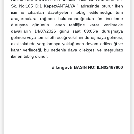
Sk. No:105 D:1 Kepez/ANTALYA " adresinde oturur iken
isimine çıkarılan davetiyelerin tebliğ edilemediği, tüm
araştırmalara rağmen bulunamadığından ön inceleme
duruşma gününün ilanen tebliğine karar verilmekle
davalıların 14/07/2026 günü saat 09:05'e duruşmaya
gelmesi veya temsil ettireceği vekilinin duruşmaya gelmesi,
aksi takdirde yargılamaya yokluğunda devam edileceği ve
karar verileceği, bu nedenle dava dilekçesi ve meşruhatı
ilanen tebliğ olunur.
#ilangovtr BASIN NO: ILN02487600