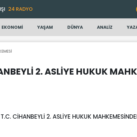
IŞI
24 RADYO
EKONOMİ
YAŞAM
DÜNYA
ANALİZ
YAZ
KEMESİ
ANBEYLİ 2. ASLİYE HUKUK MAH
T.C. CİHANBEYLİ 2. ASLİYE HUKUK MAHKEMESİND