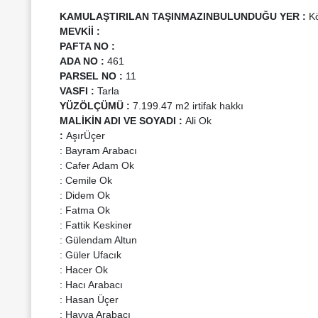
KAMULAŞTIRILAN TAŞINMAZIN
BULUNDUĞU YER
:
Kö
MEVKİİ
:
PAFTA NO
:
ADA NO
:
461
PARSEL NO
:
11
VASFI
:
Tarla
YÜZÖLÇÜMÜ
:
7.199.47 m2 irtifak hakkı
MALİKİN ADI VE SOYADI
:
Ali Ok
:
AşırÜçer
: Bayram Arabacı
: Cafer Adam Ok
: Cemile Ok
: Didem Ok
: Fatma Ok
: Fattik Keskiner
: Gülendam Altun
: Güler Ufacık
: Hacer Ok
: Hacı Arabacı
: Hasan Üçer
: Havva Arabacı