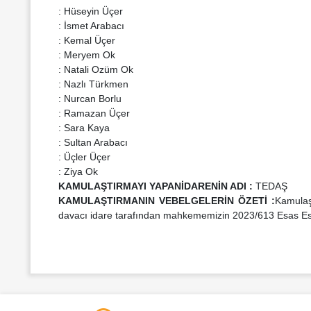
: Hüseyin Üçer
: İsmet Arabacı
: Kemal Üçer
: Meryem Ok
: Natali Ozüm Ok
: Nazlı Türkmen
: Nurcan Borlu
: Ramazan Üçer
: Sara Kaya
: Sultan Arabacı
: Üçler Üçer
: Ziya Ok
KAMULAŞTIRMAYI YAPAN
İDARENİN ADI
:
TEDAŞ
KAMULAŞTIRMANIN VE
BELGELERİN ÖZETİ
:
Kamulaşt
davacı idare tarafından mahkememizin 2023/613 Esas Esas