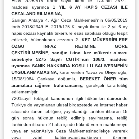
Esas 2025/515 Karar sayılı ilamı ile TCK'nın 267/1.
maddesi uyarınca
1 YIL 6 AY HAPİS CEZASI İLE
CEZALANDIRILMASINA,
Sanığın Antalya 4. Ağır Ceza Mahkemesi'nin 06/05/2019
tarih 2018/2349 E. 2019/175 K. sayılı ilamı ile 2 yıl 6 ay
hapis cezası kaynaklı tekerrüre esas sabıkası olduğu tespit
edilerek, hükmolunan cezanın
2. KEZ MÜKERRİRLERE
ÖZGÜ İNFAZ REJİMİNE GÖRE
ÇEKTİRİLMESİNE
,
sanığın ikinci kez mükerrir olması
sebebiyle 5275 Sayılı CGTİK'nun 108/3. maddesi
uyarınca SANIK HAKKINDA KOŞULLU SALIVERMENİN
UYGULANMAMASINA,
karar verilen Yavuz ve Ülviye oğlu,
15/08/1984 Çankaya doğumlu,
BEREKET ÖNER
tüm
aramalara rağmen bulunamamış,
gerekçeli karartebliğ
edilememiştir.
7201sayılı tebligat kanununun ilgili hükümleri dairesinde
Türkiye de yayınlanan ulusal birgazetede ve internet haber
sitesinde ilanen tebliğine, yayınlandığı tarihten itibaren 15
gün sonra hükmün tebliğ edilmiş sayılmasına, tebliğ
tarihinden itibaren 2 hafta içinde hükmü veren mahkemeye
veya en yakınAsliye Ceza Mahkemesinedilekçe vererek
veya zabıt katibineyapılacakbeyan üzerine