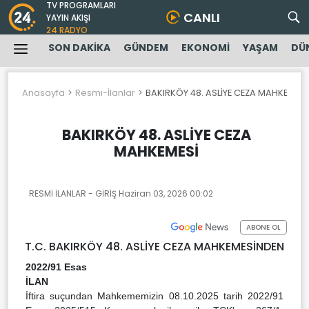
TV PROGRAMLARI
CANLI
YAYIN AKIŞI
24 RADYO
SON DAKİKA
GÜNDEM
EKONOMİ
YAŞAM
DÜ
Anasayfa
Resmi-İlanlar
BAKIRKÖY 48. ASLİYE CEZA MAHKEMESİ
BAKIRKÖY 48. ASLİYE CEZA
MAHKEMESİ
RESMİ İLANLAR - GİRİŞ
Haziran 03, 2026 00:02
ABONE OL
T.C. BAKIRKÖY 48. ASLİYE CEZA MAHKEMESİNDEN
2022/91 Esas
İLAN
İftira suçundan Mahkememizin 08.10.2025 tarih 2022/91