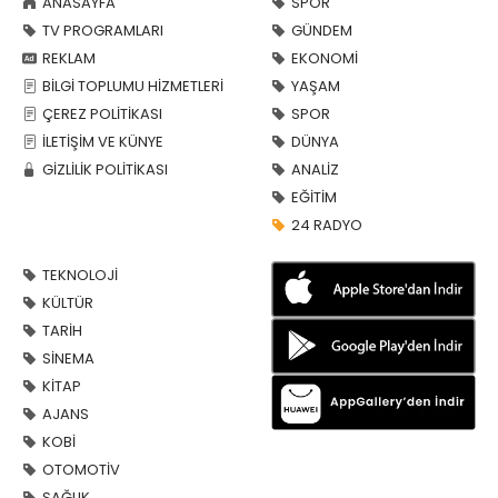
ANASAYFA
SPOR
TV PROGRAMLARI
GÜNDEM
REKLAM
EKONOMİ
BİLGİ TOPLUMU HİZMETLERİ
YAŞAM
ÇEREZ POLİTİKASI
SPOR
İLETİŞİM VE KÜNYE
DÜNYA
GİZLİLİK POLİTİKASI
ANALİZ
EĞİTİM
24 RADYO
TEKNOLOJİ
KÜLTÜR
TARİH
SİNEMA
KİTAP
AJANS
KOBİ
OTOMOTİV
SAĞLIK