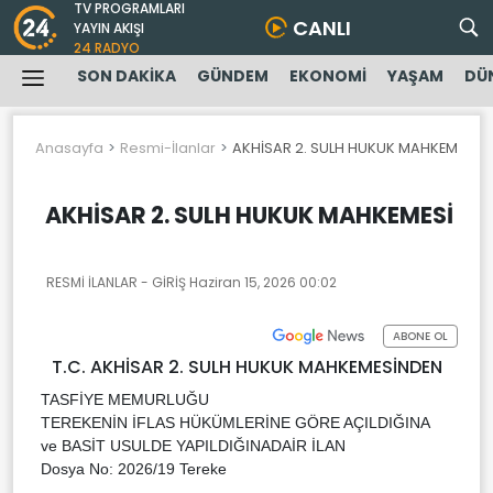
TV PROGRAMLARI
CANLI
YAYIN AKIŞI
24 RADYO
SON DAKİKA
GÜNDEM
EKONOMİ
YAŞAM
DÜ
Anasayfa
Resmi-İlanlar
AKHİSAR 2. SULH HUKUK MAHKEMESİ
AKHİSAR 2. SULH HUKUK MAHKEMESİ
RESMİ İLANLAR - GİRİŞ
Haziran 15, 2026 00:02
ABONE OL
T.C. AKHİSAR 2. SULH HUKUK MAHKEMESİNDEN
TASFİYE MEMURLUĞU
TEREKENİN İFLAS HÜKÜMLERİNE GÖRE AÇILDIĞINA
ve BASİT USULDE YAPILDIĞINADAİR İLAN
Dosya No: 2026/19 Tereke