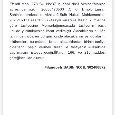
Efendi Mah. 273 Sk. No:37 İç Kapı No:3 Akhisar/Manisa
adresinde mukim, 20036473500 T.C. Kimlik nolu Emrah
Şahin’in terekesinin Akhisar2.Sulh Hukuk Mahkemesinin
2025/1607 Esas 2026/724sayılı kararı ile İflas hükümlerine
göre tasfiyesine Memurluğumuzcada tasfiyenin basit
usulde yürütülmesine karar verilmiştir. Alacaklıların bu ilân
tarihinden itibaren 30 gün içinde alacaklarını ve iddialarını
bildirmeleri, bu müddet içinde alacaklılardan birinin tasfiye
giderlerini peşin vermek sureti ile tasfiyenin ADİşekilde
yapılmasını isteyebileceği.İİK.nun 166. ve 218.maddesi
gereğince ilan olunur
#ilangovtr BASIN NO: ILN02486872