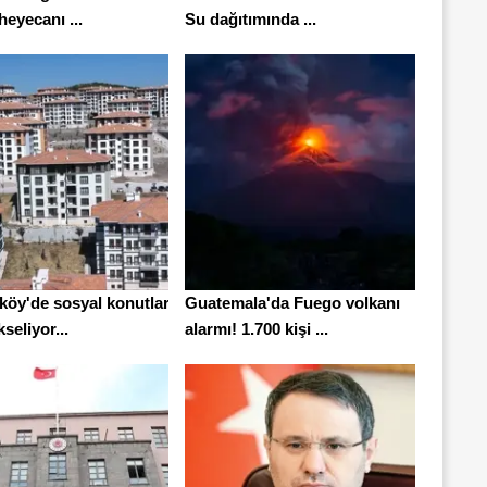
eyecanı ...
Su dağıtımında ...
köy'de sosyal konutlar
Guatemala'da Fuego volkanı
seliyor...
alarmı! 1.700 kişi ...