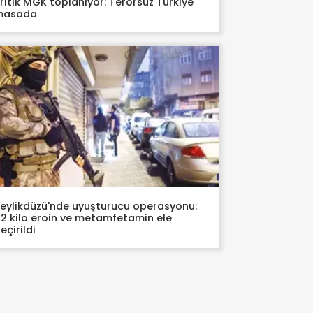
ritik MGK toplanıyor: Terörsüz Türkiye
masada
eylikdüzü'nde uyuşturucu operasyonu:
2 kilo eroin ve metamfetamin ele
eçirildi