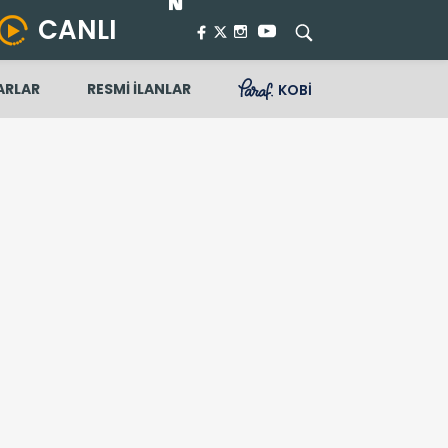
CANLI
ARLAR
RESMİ İLANLAR
KOBİ
ayı tutukluyum. Rüşvet olsa bile yattığım süreyle cezamı çektim"