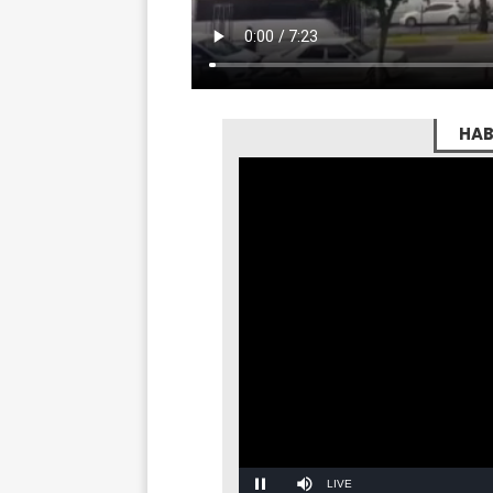
HAB
Stream
Mute