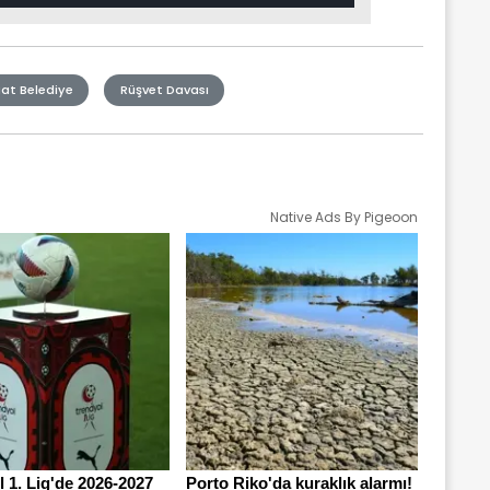
at Belediye
Rüşvet Davası
Native Ads By Pigeoon
 1. Lig'de 2026-2027
Porto Riko'da kuraklık alarmı!