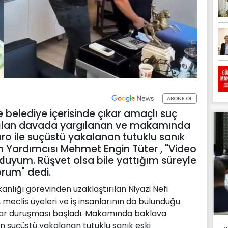
ABONE OL
 belediye içerisinde çıkar amaçlı suç
açılan davada yargılanan ve makamında
uro ile suçüstü yakalanan tutuklu sanık
 Yardımcısı Mehmet Engin Tüter , "Video
kluyum. Rüşvet olsa bile yattığım süreyle
orum" dedi.
nlığı görevinden uzaklaştırılan Niyazi Nefi
 meclis üyeleri ve iş insanlarının da bulunduğu
arar duruşması başladı. Makamında baklava
en suçüstü yakalanan tutuklu sanık eski