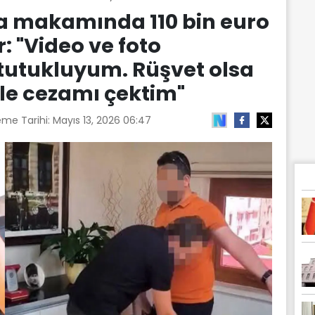
 makamında 110 bin euro
: "Video ve foto
tutukluyum. Rüşvet olsa
yle cezamı çektim"
eme Tarihi:
Mayıs 13, 2026 06:47