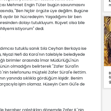
K
ısı Mehmet Engin Tüter bugün savunmasını
sında, "Ben hiçbir örgüte üye değilim. Bugüne
0,5 aydır bir hücredeyim. Yaşadığımı bir ben
karesinden dolayı tutukluyum. Rüşvet olsa bile
liyemi istiyorum" dedi.
"
ımcısı tutuklu sanık Sıla Ceyhan Berkaya ise
Niyazi Nefi da Kara'nın talebiyle belediyede
ağlı birimler arasında İmar Müdürlüğü'nün
ün olmadığını belirterek "Zafer Süral'in
nin telefonunu müşteki Zafer Süral'e ilettim.
B
6
ın yanında sıklıkla gördüğüm kişidir. Benim
g
parçacıyla işim olamaz. Hüseyin Cem Gül'e de
ile beraber çalıştıkları dönemde Zafer K.'nin