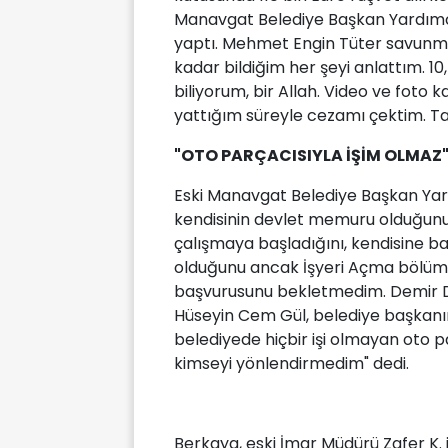
Manavgat Belediye Başkan Yardımc
yaptı. Mehmet Engin Tüter savunma
kadar bildiğim her şeyi anlattım. 1
biliyorum, bir Allah. Video ve foto 
yattığım süreyle cezamı çektim. Tah
"OTO PARÇACISIYLA İŞİM OLMAZ
Eski Manavgat Belediye Başkan Yard
kendisinin devlet memuru olduğunu, 
çalışmaya başladığını, kendisine b
olduğunu ancak İşyeri Açma bölümün
başvurusunu bekletmedim. Demir D.'
Hüseyin Cem Gül, belediye başkanın
belediyede hiçbir işi olmayan oto 
kimseyi yönlendirmedim" dedi.
Berkaya, eski İmar Müdürü Zafer K. 