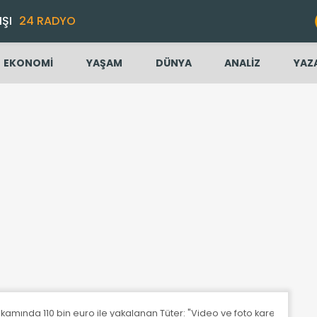
IŞI
24 RADYO
EKONOMİ
YAŞAM
DÜNYA
ANALİZ
YAZ
mında 110 bin euro ile yakalanan Tüter: "Video ve foto karesinden dol