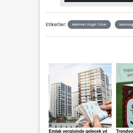
Type
Etiketler:
Mehmet Engin Tüter
Manavg
Emlak vergisinde gelecek yıl
Trendyol