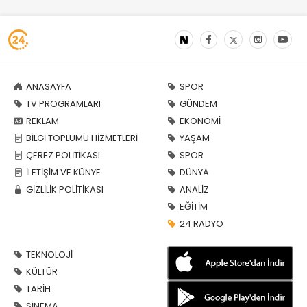
ANASAYFA
SPOR
TV PROGRAMLARI
GÜNDEM
REKLAM
EKONOMİ
BİLGİ TOPLUMU HİZMETLERİ
YAŞAM
ÇEREZ POLİTİKASI
SPOR
İLETİŞİM VE KÜNYE
DÜNYA
GİZLİLİK POLİTİKASI
ANALİZ
EĞİTİM
24 RADYO
TEKNOLOJİ
KÜLTÜR
TARİH
SİNEMA