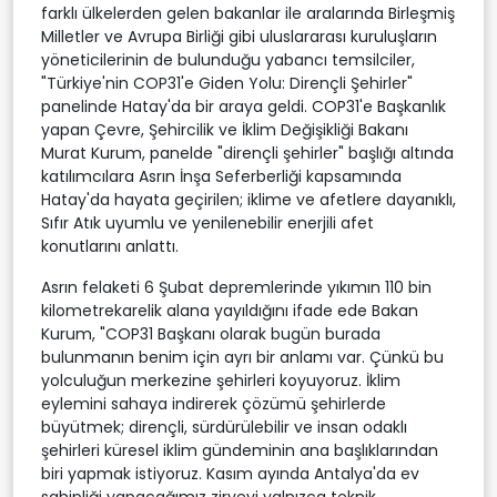
farklı ülkelerden gelen bakanlar ile aralarında Birleşmiş
Milletler ve Avrupa Birliği gibi uluslararası kuruluşların
yöneticilerinin de bulunduğu yabancı temsilciler,
"Türkiye'nin COP31'e Giden Yolu: Dirençli Şehirler"
panelinde Hatay'da bir araya geldi. COP31'e Başkanlık
yapan Çevre, Şehircilik ve İklim Değişikliği Bakanı
Murat Kurum, panelde "dirençli şehirler" başlığı altında
katılımcılara Asrın İnşa Seferberliği kapsamında
Hatay'da hayata geçirilen; iklime ve afetlere dayanıklı,
Sıfır Atık uyumlu ve yenilenebilir enerjili afet
konutlarını anlattı.
Asrın felaketi 6 Şubat depremlerinde yıkımın 110 bin
kilometrekarelik alana yayıldığını ifade ede Bakan
Kurum, "COP31 Başkanı olarak bugün burada
bulunmanın benim için ayrı bir anlamı var. Çünkü bu
yolculuğun merkezine şehirleri koyuyoruz. İklim
eylemini sahaya indirerek çözümü şehirlerde
büyütmek; dirençli, sürdürülebilir ve insan odaklı
şehirleri küresel iklim gündeminin ana başlıklarından
biri yapmak istiyoruz. Kasım ayında Antalya'da ev
sahipliği yapacağımız zirveyi yalnızca teknik