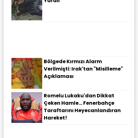
Yaralı
O Soru Bankaları Artık Yok!
Bakan Tekin'den YKS
Açıklaması
Bölgede Kırmızı Alarm
Verilmişti: Irak'tan "misilleme"
Açıklaması
Romelu Lukaku'dan Dikkat
Çeken Hamle... Fenerbahçe
Taraftarını Heyecanlandıran
Hareket!
Avrupa'da Göçmen Çatlağı:
İspanya'dan İtalya'ya Misilleme