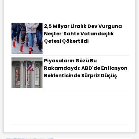
Sinyali
2,5 Milyar Liralık Dev Vurguna
Neşter: Sahte Vatandaşlık
Çetesi Çökertildi
Piyasaların Gözü Bu
Rakamdaydı: ABD'de Enflasyon
Beklentisinde Sürpriz Düşüş
Karadeniz'de Tansiyonu
Tırmandıracak Saldırı: Türk
Gemisi İHA Ile Hedef Alındı