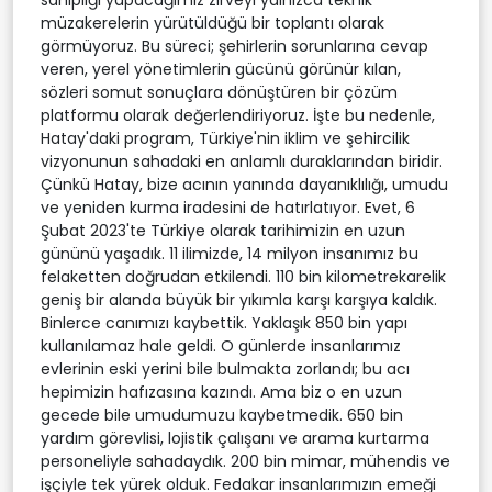
müzakerelerin yürütüldüğü bir toplantı olarak
görmüyoruz. Bu süreci; şehirlerin sorunlarına cevap
veren, yerel yönetimlerin gücünü görünür kılan,
sözleri somut sonuçlara dönüştüren bir çözüm
platformu olarak değerlendiriyoruz. İşte bu nedenle,
Hatay'daki program, Türkiye'nin iklim ve şehircilik
vizyonunun sahadaki en anlamlı duraklarından biridir.
Çünkü Hatay, bize acının yanında dayanıklılığı, umudu
ve yeniden kurma iradesini de hatırlatıyor. Evet, 6
Şubat 2023'te Türkiye olarak tarihimizin en uzun
gününü yaşadık. 11 ilimizde, 14 milyon insanımız bu
felaketten doğrudan etkilendi. 110 bin kilometrekarelik
geniş bir alanda büyük bir yıkımla karşı karşıya kaldık.
Binlerce canımızı kaybettik. Yaklaşık 850 bin yapı
kullanılamaz hale geldi. O günlerde insanlarımız
evlerinin eski yerini bile bulmakta zorlandı; bu acı
hepimizin hafızasına kazındı. Ama biz o en uzun
gecede bile umudumuzu kaybetmedik. 650 bin
yardım görevlisi, lojistik çalışanı ve arama kurtarma
personeliyle sahadaydık. 200 bin mimar, mühendis ve
işçiyle tek yürek olduk. Fedakar insanlarımızın emeği