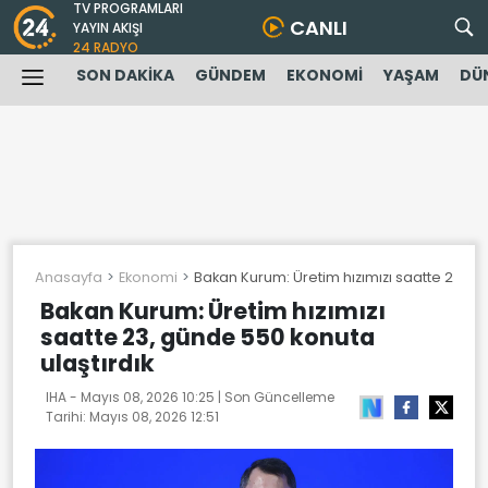
TV PROGRAMLARI
CANLI
YAYIN AKIŞI
24 RADYO
SON DAKİKA
GÜNDEM
EKONOMİ
YAŞAM
DÜ
Anasayfa
Ekonomi
Bakan Kurum: Üretim hızımızı saatte 23, gü
Bakan Kurum: Üretim hızımızı
saatte 23, günde 550 konuta
ulaştırdık
IHA -
Mayıs 08, 2026 10:25
| Son Güncelleme
Tarihi:
Mayıs 08, 2026 12:51