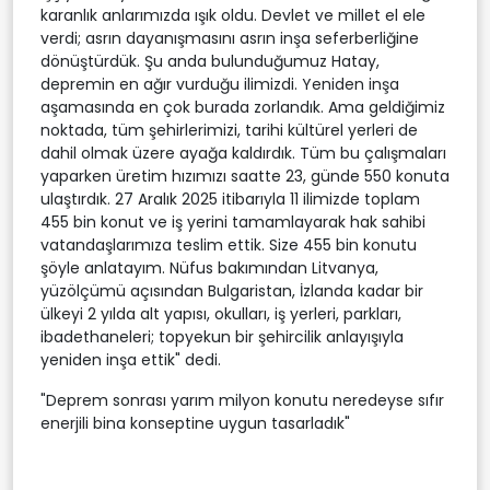
karanlık anlarımızda ışık oldu. Devlet ve millet el ele
verdi; asrın dayanışmasını asrın inşa seferberliğine
dönüştürdük. Şu anda bulunduğumuz Hatay,
depremin en ağır vurduğu ilimizdi. Yeniden inşa
aşamasında en çok burada zorlandık. Ama geldiğimiz
noktada, tüm şehirlerimizi, tarihi kültürel yerleri de
dahil olmak üzere ayağa kaldırdık. Tüm bu çalışmaları
yaparken üretim hızımızı saatte 23, günde 550 konuta
ulaştırdık. 27 Aralık 2025 itibarıyla 11 ilimizde toplam
455 bin konut ve iş yerini tamamlayarak hak sahibi
vatandaşlarımıza teslim ettik. Size 455 bin konutu
şöyle anlatayım. Nüfus bakımından Litvanya,
yüzölçümü açısından Bulgaristan, İzlanda kadar bir
ülkeyi 2 yılda alt yapısı, okulları, iş yerleri, parkları,
ibadethaneleri; topyekun bir şehircilik anlayışıyla
yeniden inşa ettik" dedi.
"Deprem sonrası yarım milyon konutu neredeyse sıfır
enerjili bina konseptine uygun tasarladık"