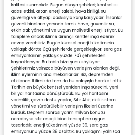
kalitesi sunmalıdır. Bugün dünya şehirleri; kentsel ısı
adası etkisi, artan enerji talebi, hava kirliliği, su
güvenliği ve altyapı baskısıyla karşı karşıyadır. İnsanlar
güvenli binaların yanında temiz hava, güvenilir su,
etkin atık yönetimi ve uygun maliyetli enerji istiyor. Bu
taleplere ancak iklime dirençli kentler inşa ederek
cevap verebiliriz. Bugün küresel enerji tüketiminin
yaklaşık dörtte üçü şehirlerde gerçekleşiyor; sera gazı
emisyonlarının yaklaşık yüzde 70'i şehirlerden
kaynaklanıyor. Bu tablo bize şunu söylüyor:
Şehirlerimiz yalnızca büyüyen yerleşim alanları değil,
iklim eyleminin ana mekanlarıdır. Biz, depremden
etkilenen 11 ilimizde tam da bu anlayışla hareket ettik.
Tarihin en büyük kentsel yeniden inşa sürecini, yeni
bir yol haritasına dönüştürdük. Bu yol haritasını
verimlilik, çevre dostu yapılar, Sıfır Atık, akıllı sistem
yönetimi ve sürdürülebilir yerleşim ilkeleri üzerine
kurduk. Deprem sonrası yarım milyon konutu
neredeyse sıfır enerjili bina konseptine uygun
tasarladık; enerji tüketimini yüzde 39, sera gazı
emisyonunu yüzde 38 azalttık. Bu yaklaşımı yalnızca