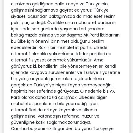
elimizden geldiğince halletmeye ve Türkiye'nin
gelişmesini sağlamaya gayret ediyoruz. Türkiye
siyaseti açısından baktığımızda da maalesef resim
pek iç açıcı değil. Özellikle ana muhalefet partisinin
içerisinde son günlerde yaşanan tartışmalara
baktığımızda aslında vatandaşımız AK Parti iktidarının
bu ülke için önemli bir nimet olduğunu teslim
edeceklerdir. Bakın bir muhalefet partisi ülkede
alternatif olmakla yükümlüdür. İktidar partileri de
alternatif siyaset önermek yükümlüdür. Ama
görüyoruz ki, kendilerini bile yönetemeyenler, kendi
içlerinde kavgaya sürüklenenler ve Türkiye siyasetine
hiç yakışmayacak görüntülere eşlik edenlerin
gerçekten Türkiye'ye hiçbir fayda vermeyeceğini
hepimiz her seferinde görüyoruz. O nedenle biz AK
Parti olarak daha fazla çalışmak, ülkedeki diğer
muhalefet partilerinin bile yapmadığı işleri,
alternatifleri de ortaya koymak ve ülkenin
gelişmesine, vatandaşın refahına, huzur ve
güvenliğine katkı sağlamak zorundayız.
Cumhurbaşkanımız ilk günden bu yana Türkiye'ye