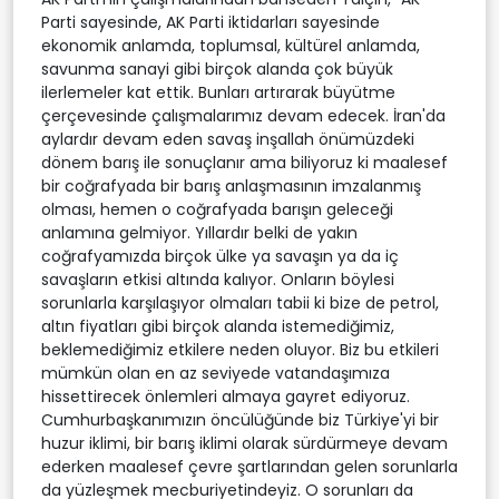
Parti sayesinde, AK Parti iktidarları sayesinde
ekonomik anlamda, toplumsal, kültürel anlamda,
savunma sanayi gibi birçok alanda çok büyük
ilerlemeler kat ettik. Bunları artırarak büyütme
çerçevesinde çalışmalarımız devam edecek. İran'da
aylardır devam eden savaş inşallah önümüzdeki
dönem barış ile sonuçlanır ama biliyoruz ki maalesef
bir coğrafyada bir barış anlaşmasının imzalanmış
olması, hemen o coğrafyada barışın geleceği
anlamına gelmiyor. Yıllardır belki de yakın
coğrafyamızda birçok ülke ya savaşın ya da iç
savaşların etkisi altında kalıyor. Onların böylesi
sorunlarla karşılaşıyor olmaları tabii ki bize de petrol,
altın fiyatları gibi birçok alanda istemediğimiz,
beklemediğimiz etkilere neden oluyor. Biz bu etkileri
mümkün olan en az seviyede vatandaşımıza
hissettirecek önlemleri almaya gayret ediyoruz.
Cumhurbaşkanımızın öncülüğünde biz Türkiye'yi bir
huzur iklimi, bir barış iklimi olarak sürdürmeye devam
ederken maalesef çevre şartlarından gelen sorunlarla
da yüzleşmek mecburiyetindeyiz. O sorunları da