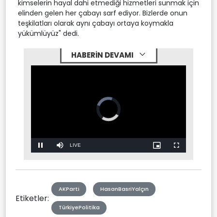
kimselerin hayal dahi etmediği hizmetleri sunmak için
elinden gelen her çabayı sarf ediyor. Bizlerde onun
teşkilatları olarak aynı çabayı ortaya koymakla
yükümlüyüz" dedi.
HABERİN DEVAMI
Video
Player
is
loading.
Stream
LIVE
Pause
Mute
Picture-
Fullscreen
in-
Picture
Type
AKParti
HasanBasriYalçın
Etiketler:
TürkiyePolitika