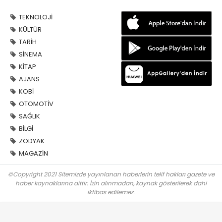
TEKNOLOJİ
KÜLTÜR
TARİH
SİNEMA
KİTAP
AJANS
KOBİ
OTOMOTİV
SAĞLIK
BİLGİ
ZODYAK
MAGAZİN
©Copyright 2021 Sitemizde yayınlanan haberlerin telif hakları gazete ve
haber kaynaklarına aittir. İzin alınmadan, kaynak gösterilerek dahi
iktibas edilemez.