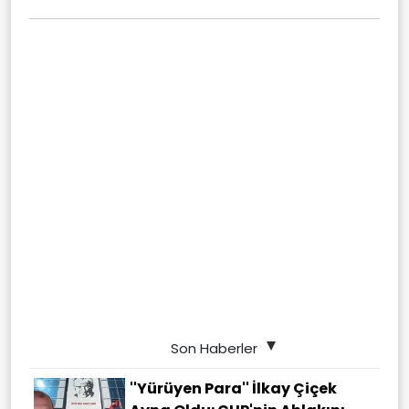
Son Haberler
''Yürüyen Para'' İlkay Çiçek