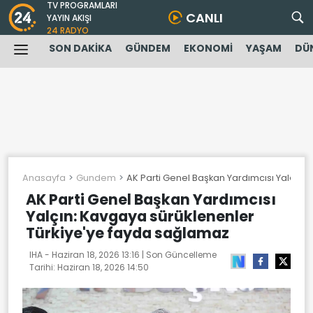
TV PROGRAMLARI
CANLI
YAYIN AKIŞI
24 RADYO
SON DAKİKA
GÜNDEM
EKONOMİ
YAŞAM
DÜ
Anasayfa
Gundem
AK Parti Genel Başkan Yardımcısı Yalçın:
AK Parti Genel Başkan Yardımcısı
Yalçın: Kavgaya sürüklenenler
Türkiye'ye fayda sağlamaz
IHA -
Haziran 18, 2026 13:16
| Son Güncelleme
Tarihi:
Haziran 18, 2026 14:50