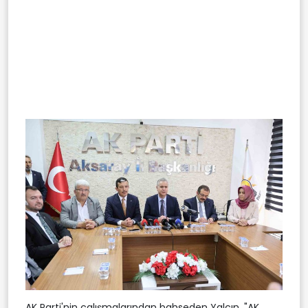
AK Parti'nin çalışmalarından bahseden Yalçın, "AK