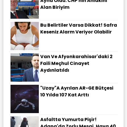
Ayna Oldu: CHP'nin Ahlakını
Alan Biriyim
Bu Belirtiler Varsa Dikkat! Safra
Keseniz Alarm Veriyor Olabilir
Van Ve Afyonkarahisar'daki 2
Faili Meçhul Cinayet
Aydınlatıldı
"Uzay"a Ayrılan AR-GE Bütçesi
10 Yılda 107 Kat Arttı
Asfaltta Yumurta Pişir!
Adana'da Zorlu Mesai, Hava 40,