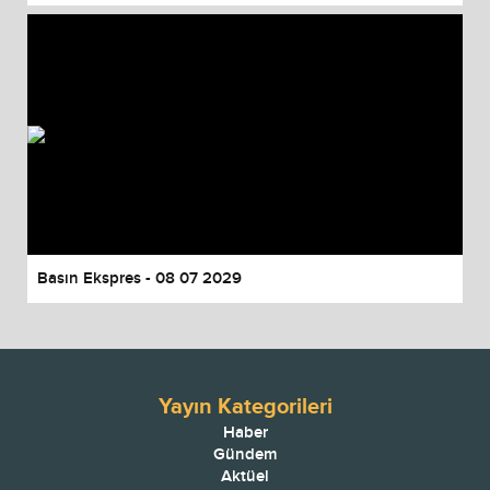
Basın Ekspres - 08 07 2029
Yayın Kategorileri
Haber
Gündem
Aktüel