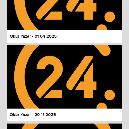
Okur Yazar - 01 04 2025
Okur Yazar - 29 11 2025