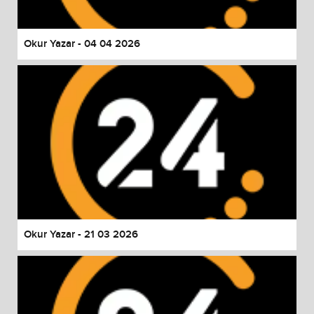
Okur Yazar - 04 04 2026
Okur Yazar - 21 03 2026