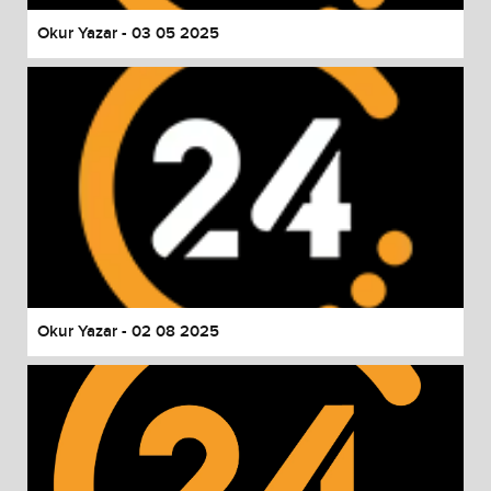
Okur Yazar - 03 05 2025
Okur Yazar - 02 08 2025