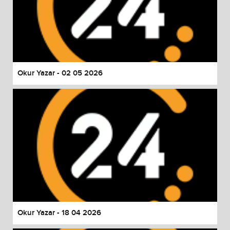
Okur Yazar - 02 05 2026
Okur Yazar - 18 04 2026