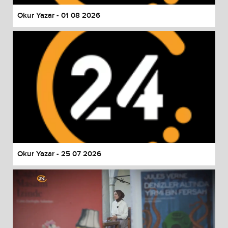
Okur Yazar - 01 08 2026
Okur Yazar - 25 07 2026