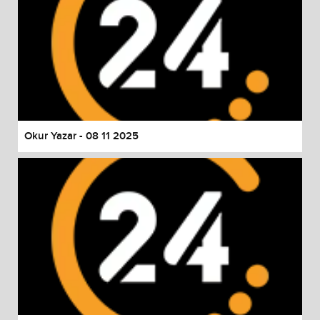
Okur Yazar - 08 11 2025