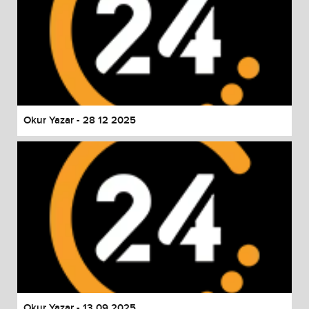
Okur Yazar - 28 12 2025
Okur Yazar - 13 09 2025