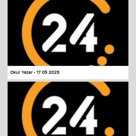
Okur Yazar - 17 05 2025