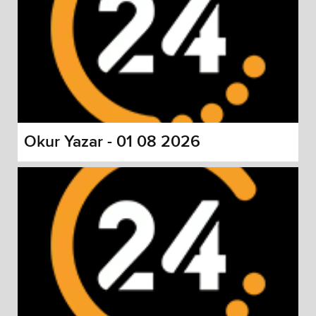
window.
Text
Color
Transparency
Background
Color
Transparency
Window
Color
Transparency
Okur Yazar - 01 08 2026
Font Size
Text Edge Style
Font Family
Reset
restore all settings to the default values
Done
Close Modal Dialog
End of dialog window.