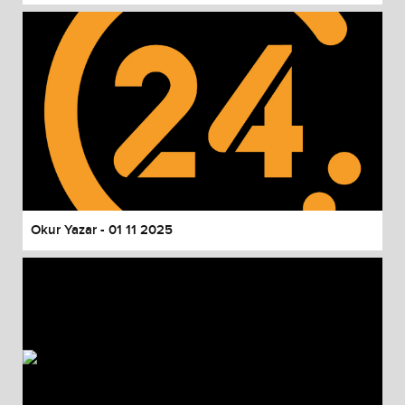
Okur Yazar - 01 11 2025