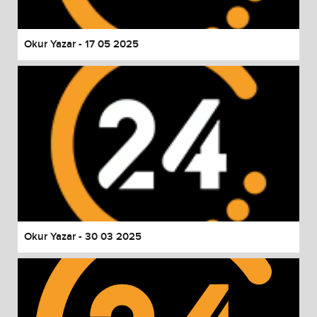
Okur Yazar - 17 05 2025
Okur Yazar - 30 03 2025