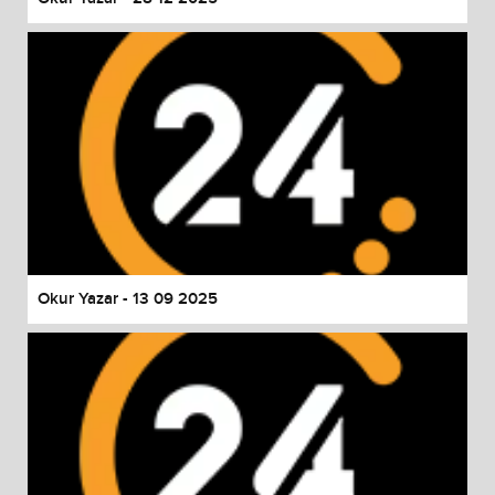
Okur Yazar - 13 09 2025