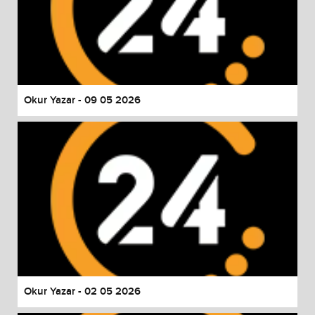
Okur Yazar - 09 05 2026
Okur Yazar - 02 05 2026