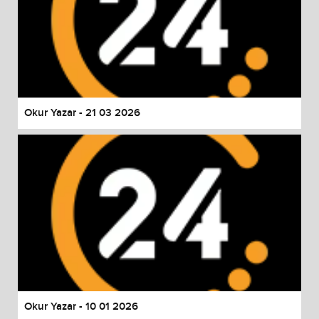
Okur Yazar - 21 03 2026
Okur Yazar - 10 01 2026