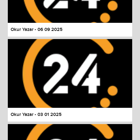
Okur Yazar - 06 09 2025
Okur Yazar - 03 01 2025