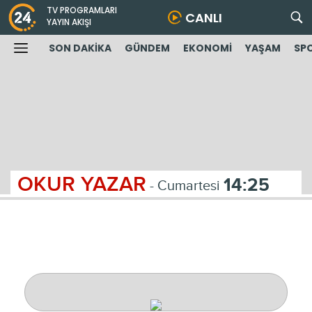
TV PROGRAMLARI
CANLI
YAYIN AKIŞI
SON DAKİKA
GÜNDEM
EKONOMİ
YAŞAM
SP
OKUR YAZAR
14:25
- Cumartesi