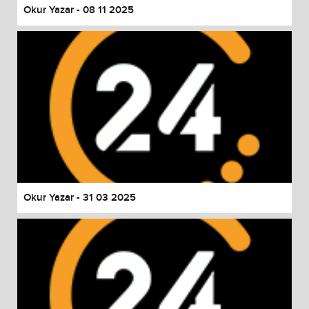
Okur Yazar - 08 11 2025
Okur Yazar - 31 03 2025