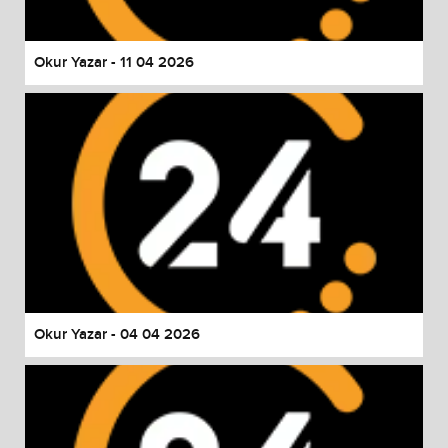
Okur Yazar - 11 04 2026
Okur Yazar - 04 04 2026