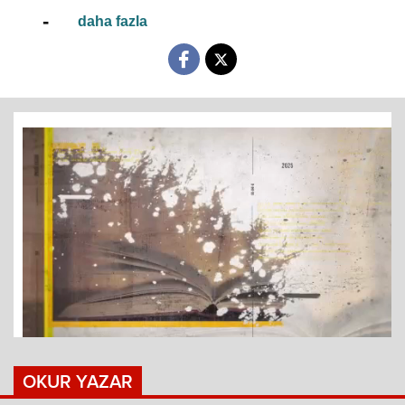
-
Video Player is loading.
Play Video
OKUR YAZAR
Play