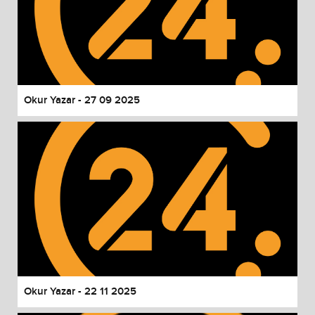
Okur Yazar - 27 09 2025
Okur Yazar - 22 11 2025