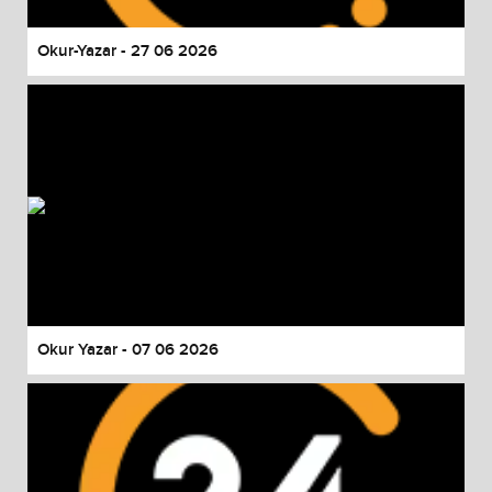
Okur-Yazar - 27 06 2026
Okur Yazar - 07 06 2026