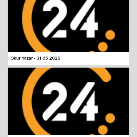
Okur Yazar - 31 05 2025