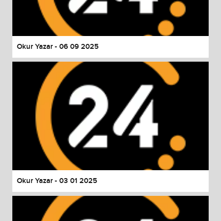
Okur Yazar - 06 09 2025
Okur Yazar - 03 01 2025