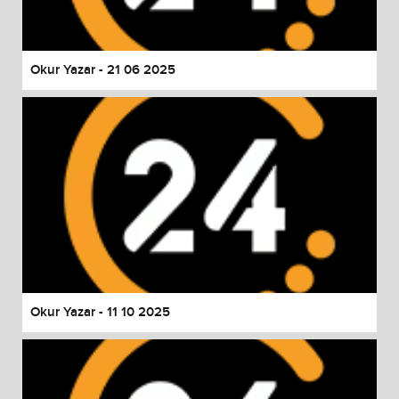
Okur Yazar - 21 06 2025
Okur Yazar - 11 10 2025