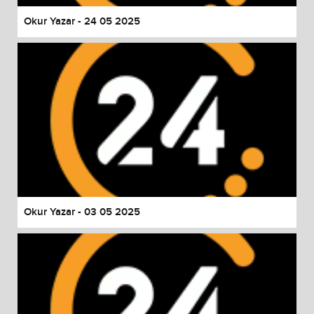
Okur Yazar - 24 05 2025
Okur Yazar - 03 05 2025