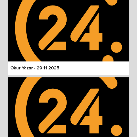
Okur Yazar - 29 11 2025