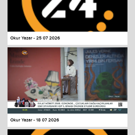
Okur Yazar - 25 07 2026
Okur Yazar - 18 07 2026