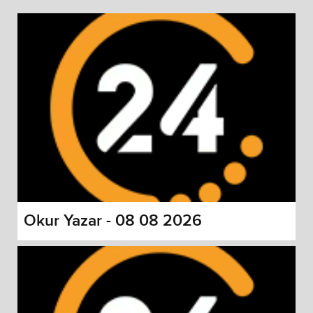
Mute
Current Time
0:00
/
Duration
27:06
Loaded
:
0.62%
Stream Type
LIVE
Seek to live, currently behind live
LIVE
Remaining Time
-
27:06
1x
Playback Rate
Chapters
Chapters
Descriptions
descriptions off
, selected
Subtitles
Okur Yazar - 08 08 2026
subtitles settings
, opens subtitles settings dialog
subtitles off
, selected
Audio Track
default
, selected
Picture-in-Picture
Fullscreen
This is a modal window.
Beginning of dialog window. Escape will cancel and close the