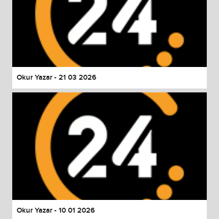
Okur Yazar - 21 03 2026
Okur Yazar - 10 01 2026