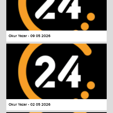
Okur Yazar - 09 05 2026
Okur Yazar - 02 05 2026