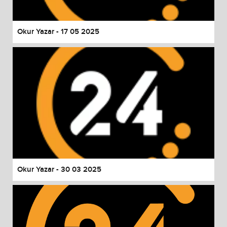
Okur Yazar - 17 05 2025
Okur Yazar - 30 03 2025