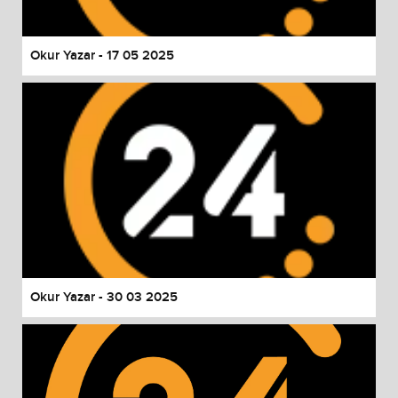
Okur Yazar - 17 05 2025
Okur Yazar - 30 03 2025