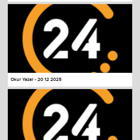
Okur Yazar - 20 12 2025