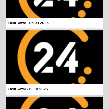
Okur Yazar - 06 09 2025
Okur Yazar - 03 01 2025