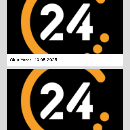
Okur Yazar - 10 05 2025