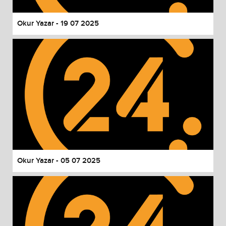
Okur Yazar - 19 07 2025
Okur Yazar - 05 07 2025