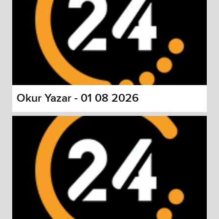
window.
Text
Color
Transparency
Background
Color
Transparency
Window
Color
Transparency
Okur Yazar - 01 08 2026
Font Size
Text Edge Style
Font Family
Reset
restore all settings to the default values
Done
Close Modal Dialog
End of dialog window.