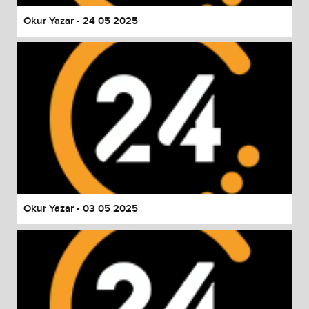
Okur Yazar - 24 05 2025
Okur Yazar - 03 05 2025