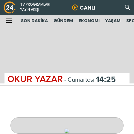
TV PROGRAMLARI
CANLI
YAYIN AKIŞI
SON DAKİKA
GÜNDEM
EKONOMİ
YAŞAM
SP
OKUR YAZAR
14:25
- Cumartesi