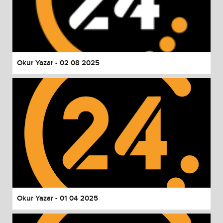
Okur Yazar - 02 08 2025
Okur Yazar - 01 04 2025