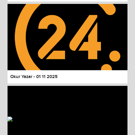
Okur Yazar - 01 11 2025