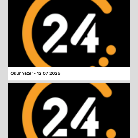
Okur Yazar - 12 07 2025