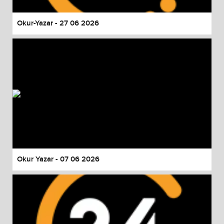
Okur-Yazar - 27 06 2026
Okur Yazar - 07 06 2026