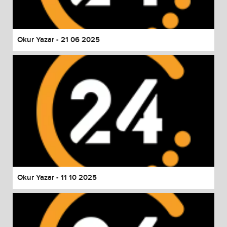
Okur Yazar - 21 06 2025
Okur Yazar - 11 10 2025