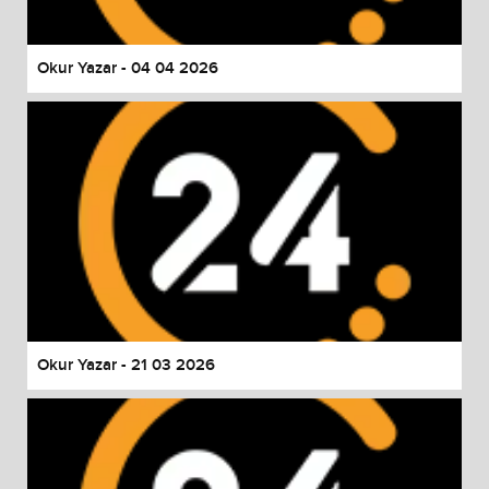
Okur Yazar - 04 04 2026
Okur Yazar - 21 03 2026