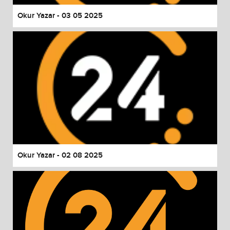
Okur Yazar - 03 05 2025
Okur Yazar - 02 08 2025