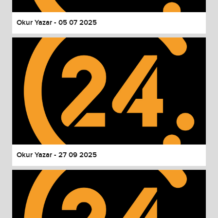
Okur Yazar - 05 07 2025
Okur Yazar - 27 09 2025