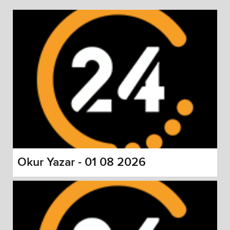
Mute
Current Time
0:00
/
Duration
26:53
Loaded
:
0.62%
Stream Type
LIVE
Seek to live, currently behind live
LIVE
Remaining Time
-
26:53
1x
Playback Rate
Chapters
Chapters
Descriptions
descriptions off
, selected
Subtitles
Okur Yazar - 01 08 2026
subtitles settings
, opens subtitles settings dialog
subtitles off
, selected
Audio Track
default
, selected
Picture-in-Picture
Fullscreen
This is a modal window.
Beginning of dialog window. Escape will cancel and close the