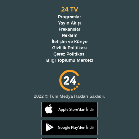
24 TV
Programlar
Yayın Akışı
Frekanslar
Reklam
İletişim ve Künye
Gizlilik Politikası
Çerez Politikası
Bilgi Toplumu Merkezi
2022 © Tüm Medya Hakları Saklıdır.