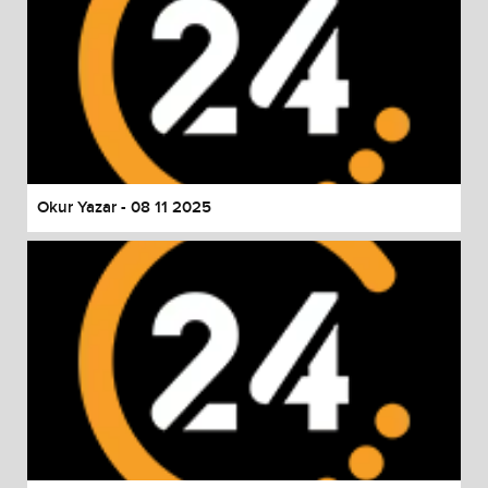
Okur Yazar - 08 11 2025