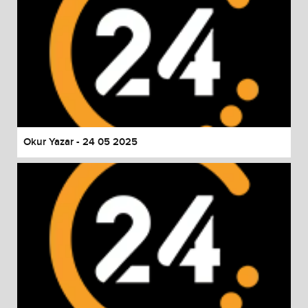
Okur Yazar - 24 05 2025