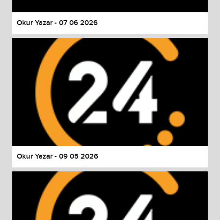
Okur Yazar - 07 06 2026
Okur Yazar - 09 05 2026