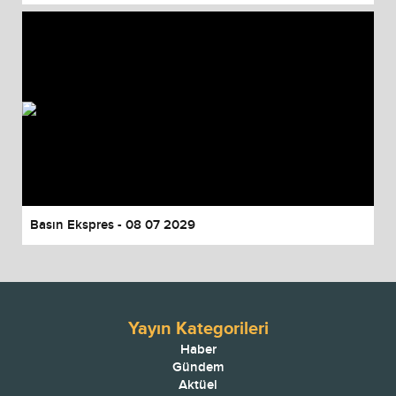
Basın Ekspres - 08 07 2029
Yayın Kategorileri
Haber
Gündem
Aktüel