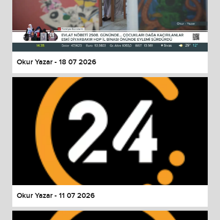
Okur Yazar - 18 07 2026
Okur Yazar - 11 07 2026