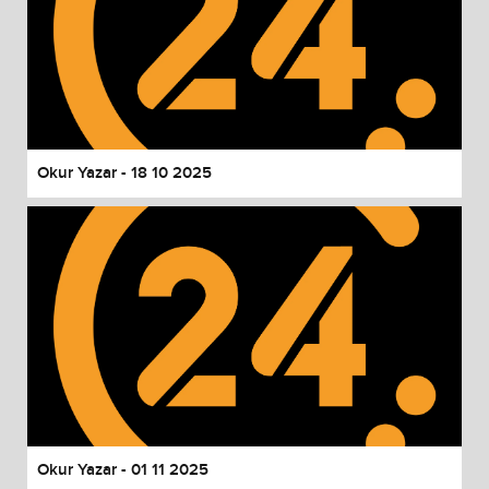
Okur Yazar - 18 10 2025
Okur Yazar - 01 11 2025