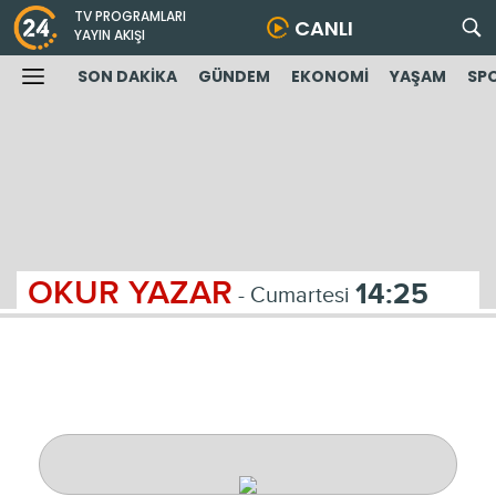
TV PROGRAMLARI
CANLI
YAYIN AKIŞI
SON DAKİKA
GÜNDEM
EKONOMİ
YAŞAM
SP
OKUR YAZAR
14:25
- Cumartesi