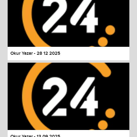
Okur Yazar - 28 12 2025
Okur Yazar - 13 09 2025