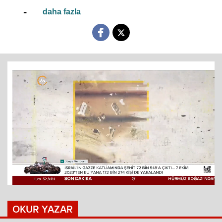
-
Video Player is loading.
Play Video
OKUR YAZAR
Play