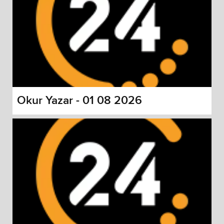
window.
Text
Color
Transparency
Background
Color
Transparency
Window
Color
Transparency
Okur Yazar - 01 08 2026
Font Size
Text Edge Style
Font Family
Reset
restore all settings to the default values
Done
Close Modal Dialog
End of dialog window.