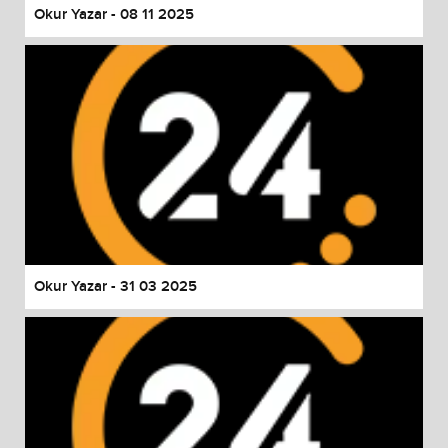
Okur Yazar - 08 11 2025
Okur Yazar - 31 03 2025