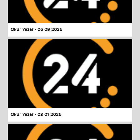
Okur Yazar - 06 09 2025
Okur Yazar - 03 01 2025