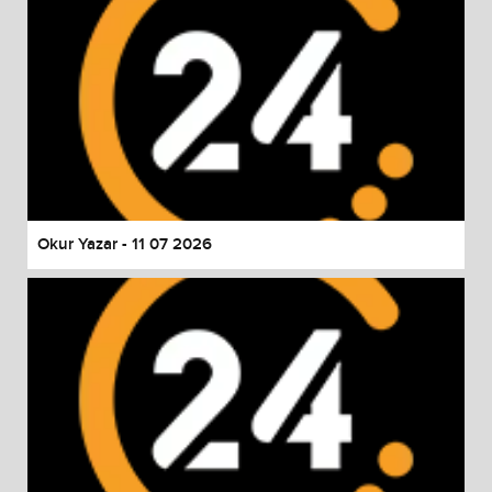
Okur Yazar - 11 07 2026