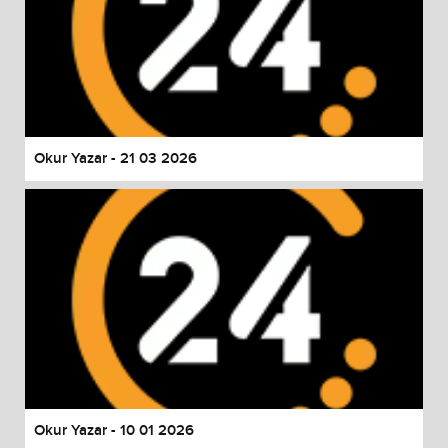
Okur Yazar - 21 03 2026
Okur Yazar - 10 01 2026