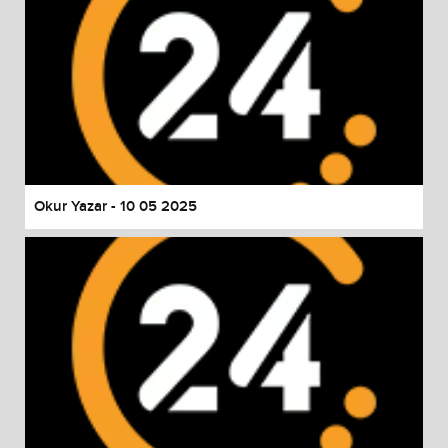
Okur Yazar - 10 05 2025