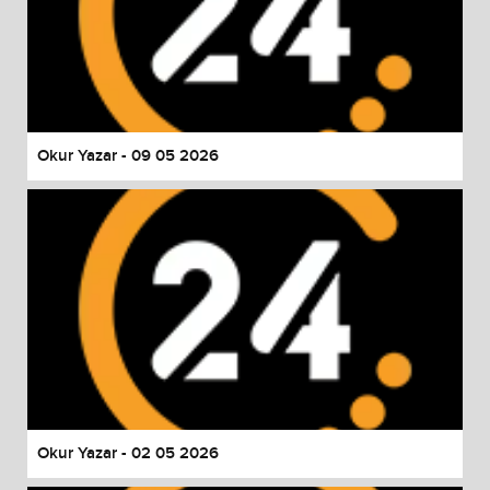
Okur Yazar - 09 05 2026
Okur Yazar - 02 05 2026