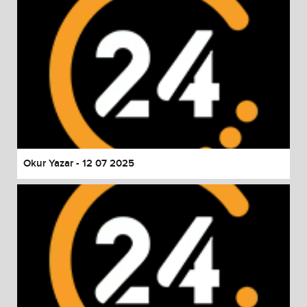
Okur Yazar - 12 07 2025