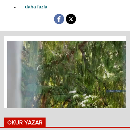
-
Video Player is loading.
Play Video
OKUR YAZAR
Play