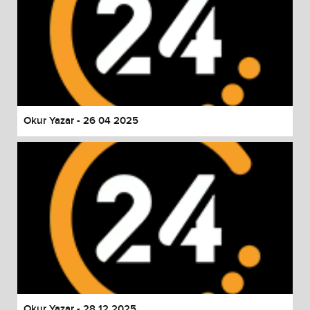
Okur Yazar - 26 04 2025
Okur Yazar - 28 12 2025