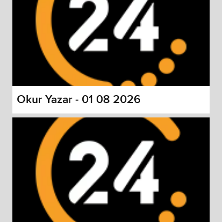
window.
Text
Color
Transparency
Background
Color
Transparency
Window
Color
Transparency
Okur Yazar - 01 08 2026
Font Size
Text Edge Style
Font Family
Reset
restore all settings to the default values
Done
Close Modal Dialog
End of dialog window.