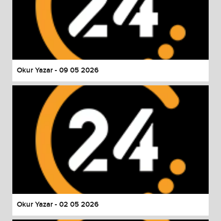
Okur Yazar - 09 05 2026
Okur Yazar - 02 05 2026