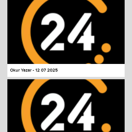
Okur Yazar - 12 07 2025