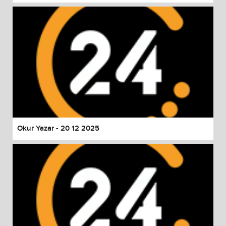
Okur Yazar - 20 12 2025