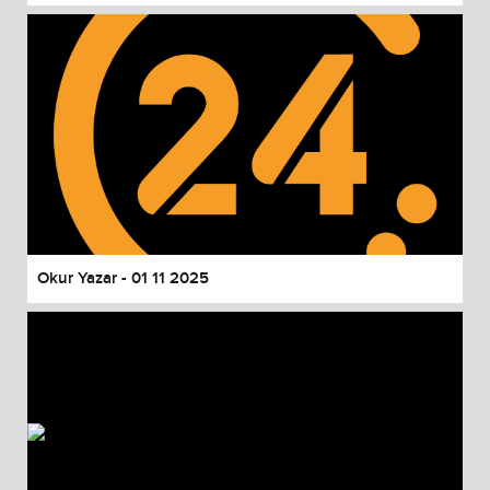
Okur Yazar - 01 11 2025