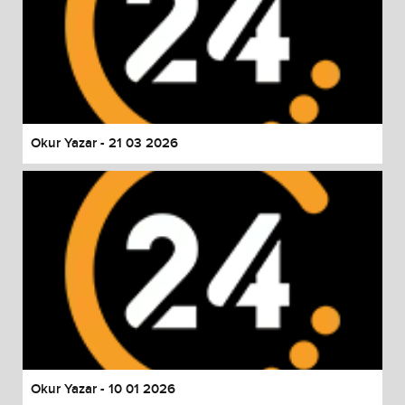
Okur Yazar - 21 03 2026
Okur Yazar - 10 01 2026