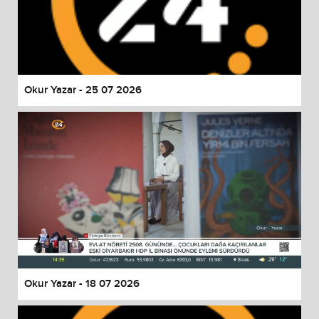
Okur Yazar - 25 07 2026
Okur Yazar - 18 07 2026