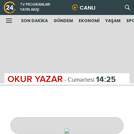
TV PROGRAMLARI
CANLI
YAYIN AKIŞI
SON DAKİKA
GÜNDEM
EKONOMİ
YAŞAM
SP
OKUR YAZAR
14:25
- Cumartesi