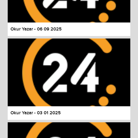
Okur Yazar - 06 09 2025
Okur Yazar - 03 01 2025