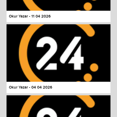
Okur Yazar - 11 04 2026
Okur Yazar - 04 04 2026