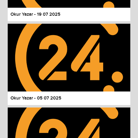
Okur Yazar - 19 07 2025
Okur Yazar - 05 07 2025